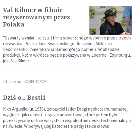
Val Kilmer w filmie
reżyserowanym przez
Polaka
"Czwarty wymiar" to tytuł filmu stworzonego wspólnie przez trzech
reżyserów: Polaka Jana Kwiecińskiego, Rosjanina Aleksieja
Fedorczenko i Amerykanina Harmony'ego Korine'a. W obsadzie
produkcji, która wkrótce będzie pokazywana w Locarno i Edynburgu,
jest Val Kilmer.
14 lat temu
KOMENTARZE
Dziś o... Bestii
Kiko Argüello (ur. 1939), założyciel i lider Drogi neokatechumenalnej,
wygłosił - jak co roku - orędzie adwentowe, które potem było
przekazywane ustnie wszystkim wspólnotom neokatechumenalnym
na świecie. W porywającej katechezie padły i takie słowa: