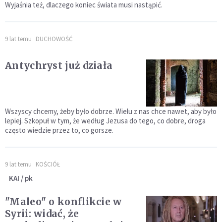
Wyjaśnia też, dlaczego koniec świata musi nastąpić.
9 lat temu
DUCHOWOŚĆ
Antychryst już działa
Wszyscy chcemy, żeby było dobrze. Wielu z nas chce nawet, aby było
lepiej. Szkopuł w tym, że według Jezusa do tego, co dobre, droga
często wiedzie przez to, co gorsze.
9 lat temu
KOŚCIÓŁ
KAI / pk
"Maleo" o konflikcie w
Syrii: widać, że