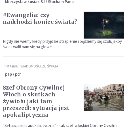
Mieczysław Łusiak SJ / Słucham Pana
#Ewangelia: czy
nadchodzi koniec świata?
Nigdy nie wiemy kiedy przyjdzie strapienie i będziemy się czuli, jakby
świat walił nam się na głowę.
7 lat temu
WIADOMOŚCI ZE ŚWIATA
pap / pch
Szef Obrony Cywilnej
Włoch o skutkach
żywiołu jaki tam
przeszedł: sytuacja jest
apokaliptyczna
"Sytuacja jest apokaliptyczna" - tak szef włoskiej Obrony Cywilnej