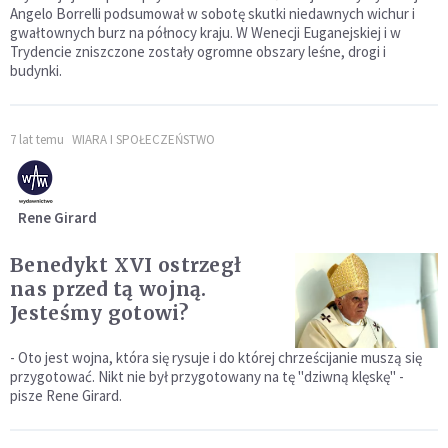
Angelo Borrelli podsumował w sobotę skutki niedawnych wichur i
gwałtownych burz na północy kraju. W Wenecji Euganejskiej i w
Trydencie zniszczone zostały ogromne obszary leśne, drogi i
budynki.
7 lat temu
WIARA I SPOŁECZEŃSTWO
Rene Girard
Benedykt XVI ostrzegł
nas przed tą wojną.
Jesteśmy gotowi?
- Oto jest wojna, która się rysuje i do której chrześcijanie muszą się
przygotować. Nikt nie był przygotowany na tę "dziwną klęskę" -
pisze Rene Girard.