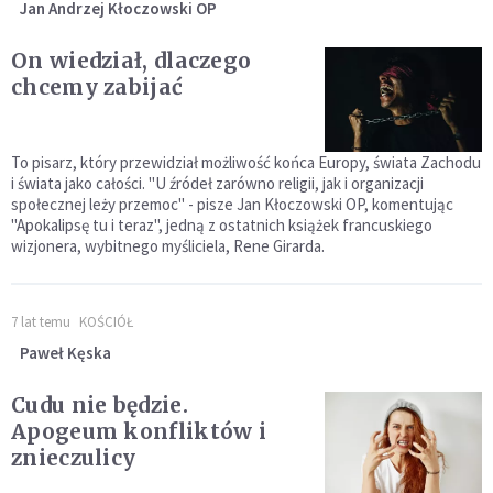
Jan Andrzej Kłoczowski OP
On wiedział, dlaczego
chcemy zabijać
To pisarz, który przewidział możliwość końca Europy, świata Zachodu
i świata jako całości. "U źródeł zarówno religii, jak i organizacji
społecznej leży przemoc" - pisze Jan Kłoczowski OP, komentując
"Apokalipsę tu i teraz", jedną z ostatnich książek francuskiego
wizjonera, wybitnego myśliciela, Rene Girarda.
7 lat temu
KOŚCIÓŁ
Paweł Kęska
Cudu nie będzie.
Apogeum konfliktów i
znieczulicy