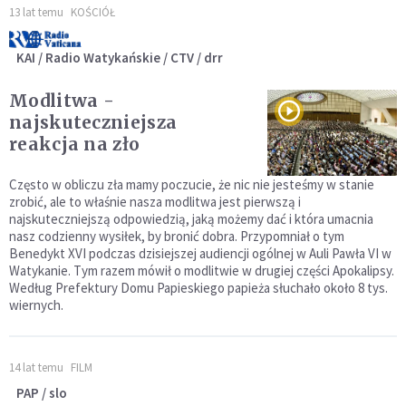
13 lat temu
KOŚCIÓŁ
KAI / Radio Watykańskie / CTV / drr
Modlitwa -
najskuteczniejsza
reakcja na zło
Często w obliczu zła mamy poczucie, że nic nie jesteśmy w stanie
zrobić, ale to właśnie nasza modlitwa jest pierwszą i
najskuteczniejszą odpowiedzią, jaką możemy dać i która umacnia
nasz codzienny wysiłek, by bronić dobra. Przypomniał o tym
Benedykt XVI podczas dzisiejszej audiencji ogólnej w Auli Pawła VI w
Watykanie. Tym razem mówił o modlitwie w drugiej części Apokalipsy.
Według Prefektury Domu Papieskiego papieża słuchało około 8 tys.
wiernych.
14 lat temu
FILM
PAP / slo