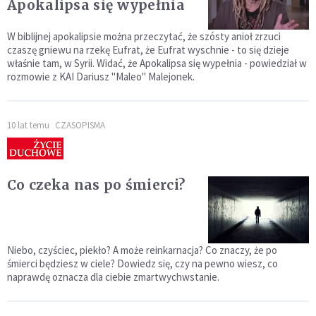
Apokalipsa się wypełnia
W biblijnej apokalipsie można przeczytać, że szósty anioł zrzuci
czaszę gniewu na rzekę Eufrat, że Eufrat wyschnie - to się dzieje
właśnie tam, w Syrii. Widać, że Apokalipsa się wypełnia - powiedział w
rozmowie z KAI Dariusz "Maleo" Malejonek.
10 lat temu
CZASOPISMA
Co czeka nas po śmierci?
Niebo, czyściec, piekło? A może reinkarnacja? Co znaczy, że po
śmierci będziesz w ciele? Dowiedz się, czy na pewno wiesz, co
naprawdę oznacza dla ciebie zmartwychwstanie.