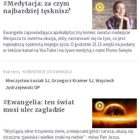
#Medytacja: za czym
najbardziej tęsknisz?
Ewangelia zapowiadająca apokaliptyczny koniec świata i nadejście
Mesjasza to świetna okazja, żeby zastanowić się na tym, co jest
największą tęsknotą mojego życia. O godzinie 21.15 wejdź na podany
w tekście kanał na YouTube i na żywo medytuj z nami Pismo Święte.
9 lat temu
KOMENTARZE DO EWANGELII
Mieczysław Łusiak SJ, Grzegorz Kramer SJ, Wojciech
Jędrzejewski OP
#Ewangelia: ten świat
musi ulec zagładzie
"Wystąpią silne trzęsienia ziemi, a miejscami głód i zaraza; ukażą się
straszne zjawiska i wielkie znaki na niebie" - mówi Pan Jezus.