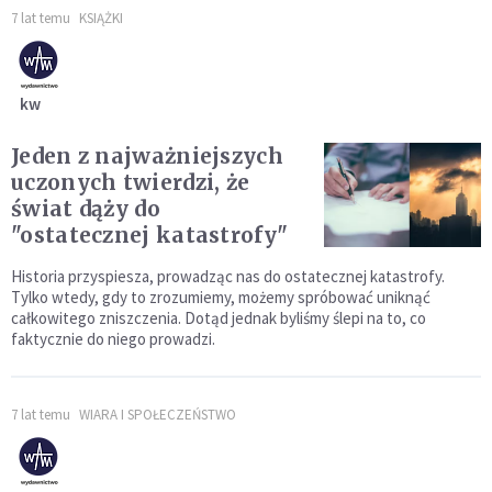
7 lat temu
KSIĄŻKI
kw
Jeden z najważniejszych
uczonych twierdzi, że
świat dąży do
"ostatecznej katastrofy"
Historia przyspiesza, prowadząc nas do ostatecznej katastrofy.
Tylko wtedy, gdy to zrozumiemy, możemy spróbować uniknąć
całkowitego zniszczenia. Dotąd jednak byliśmy ślepi na to, co
faktycznie do niego prowadzi.
7 lat temu
WIARA I SPOŁECZEŃSTWO