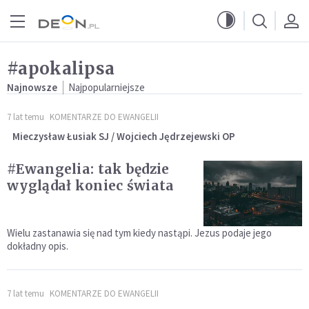
Przejdź do menu głównego
Przejdź do treści
#apokalipsa
Najnowsze
Najpopularniejsze
7 lat temu
KOMENTARZE DO EWANGELII
Mieczysław Łusiak SJ / Wojciech Jędrzejewski OP
#Ewangelia: tak będzie
wyglądał koniec świata
Wielu zastanawia się nad tym kiedy nastąpi. Jezus podaje jego
dokładny opis.
7 lat temu
KOMENTARZE DO EWANGELII