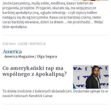
Jesteś pesymistą, myślę sobie, modlitwa, kawa i telefon do
przyjaciela, przejdzie. Przyjaciel, okazało się, ma wizję jeszcze
bardziej apokaliptyczną, ogląda telewizję - czyli cięższy kaliber
nadający się do egzorcyzmów. Kawa coraz bardziej czarna, niebo
coraz bardziej ołowiane, dzień za dniem… nie przechodzi… Widać
idzie apokalipsa.
8 lat temu
LUDZIE I INSPIRACJE
America Magazine / Olga Segura
Co amerykański rap ma
wspólnego z Apokalipsą?
To dzieła zrodzone z bolesnych doświadczeń. Doskonale ujmuje to w
swoich tekstach Kendrick Lamar.