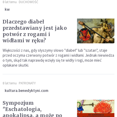
8 lat temu
DUCHOWOŚĆ
kw
Dlaczego diabeł
przedstawiany jest jako
potwór z rogami i
widłami w ręku?
Większości z nas, gdy słyszymy słowo "diabeł" lub "szatan", staje
przed oczyma czerwony potwór z rogami i widłami. Jednak niewiedza
o tym, skąd tak naprawdę wzięły się te widły i rogi, może mieć
opłakane skutki.
8 lat temu
PATRONATY
kultura.benedyktyni.com
Sympozjum
"Eschatologia,
apokalipsa, a może po