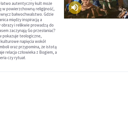
k łatwo autentyczny kult może
ię w powierzchowną religijność,
 wręcz bałwochwalstwo. Gdzie
nica między inspiracją a
y obrazy i relikwie prowadzą do
asem zaczynają Go przesłaniać?
w pokazuje teologiczne,
i kulturowe napięcia wokół
ymboli oraz przypomina, że istotą
je relacja człowieka z Bogiem, a
ria czy rytuał.