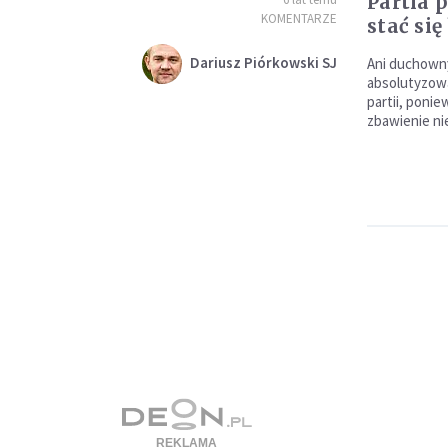
Partia 
KOMENTARZE
stać si
Dariusz Piórkowski SJ
Ani duchowny
absolutyzować
partii, ponie
zbawienie nie