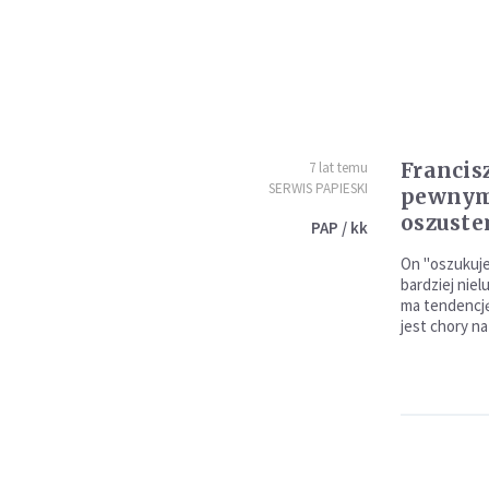
Francis
7 lat temu
SERWIS PAPIESKI
pewnym
oszust
PAP / kk
On "oszukuje
bardziej niel
ma tendencję
jest chory n