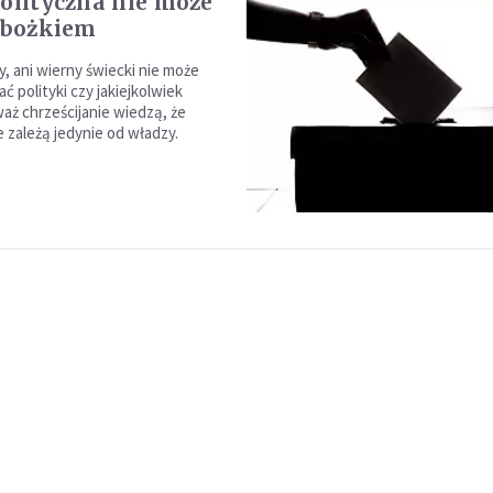
polityczna nie może
ę bożkiem
, ani wierny świecki nie może
 polityki czy jakiejkolwiek
waż chrześcijanie wiedzą, że
 zależą jedynie od władzy.