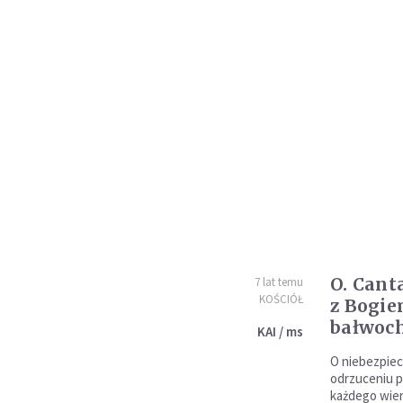
O. Cant
7 lat temu
KOŚCIÓŁ
z Bogie
bałwoc
KAI / ms
O niebezpiec
odrzuceniu 
każdego wier