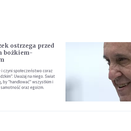
zek ostrzega przed
 bożkiem-
em
 i czyni społeczeństwo coraz
udzkim". Uważaj na niego. Świat
, by "handlować" wszystkim i
a samotność oraz egoizm.