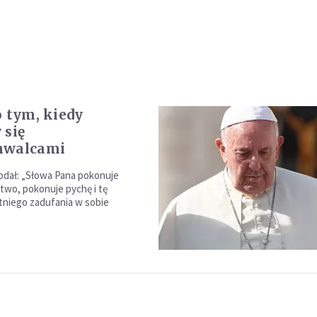
o tym, kiedy
 się
hwalcami
odał: „Słowa Pana pokonuje
wo, pokonuje pychę i tę
niego zadufania w sobie