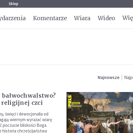
g
Sklep
Wię
darzenia
Komentarze
Wiara
Wideo
Najnowsze
Najp
y bałwochwalstwo?
religijnej czci
ny, święci i dewocjonalia od
gają wiernym wyrażać wiarę
 poczucie bliskości Boga.
 historia chrześcijaństwa