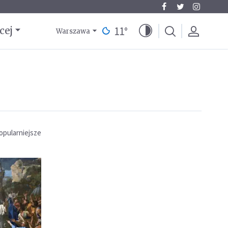
11
°
cej
Warszawa
opularniejsze