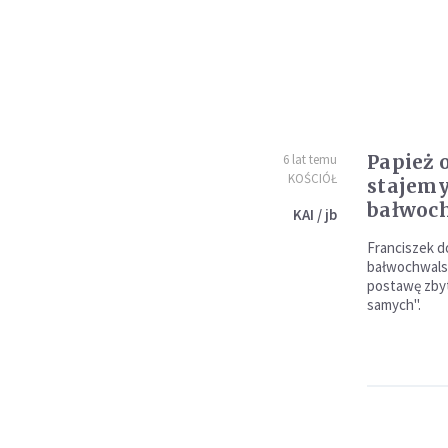
Papież 
6 lat temu
KOŚCIÓŁ
stajemy
bałwoc
KAI / jb
Franciszek d
bałwochwalst
postawę zbyt
samych".