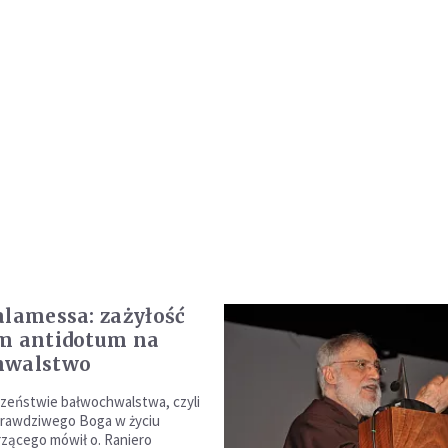
alamessa: zażyłość
m antidotum na
hwalstwo
zeństwie bałwochwalstwa, czyli
prawdziwego Boga w życiu
zącego mówił o. Raniero