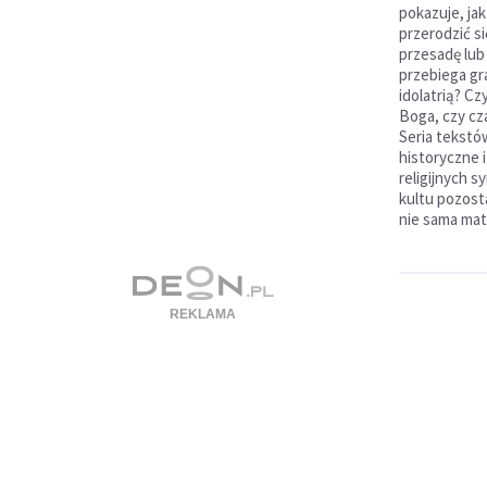
pokazuje, ja
przerodzić s
przesadę lub
przebiega gra
idolatrią? Cz
Boga, czy cz
Seria tekstó
historyczne 
religijnych s
kultu pozosta
nie sama mate