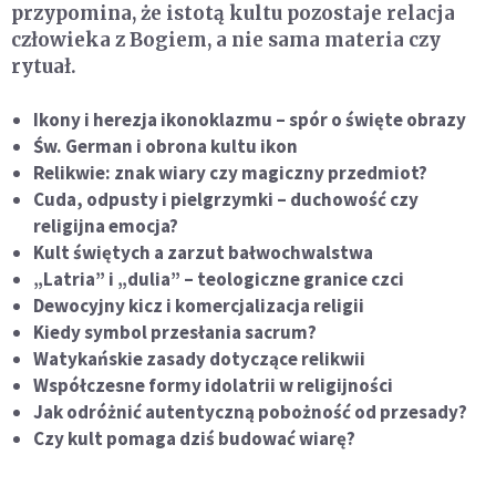
przypomina, że istotą kultu pozostaje relacja
człowieka z Bogiem, a nie sama materia czy
rytuał.
Ikony i herezja ikonoklazmu – spór o święte obrazy
Św. German i obrona kultu ikon
Relikwie: znak wiary czy magiczny przedmiot?
Cuda, odpusty i pielgrzymki – duchowość czy
religijna emocja?
Kult świętych a zarzut bałwochwalstwa
„Latria” i „dulia” – teologiczne granice czci
Dewocyjny kicz i komercjalizacja religii
Kiedy symbol przesłania sacrum?
Watykańskie zasady dotyczące relikwii
Współczesne formy idolatrii w religijności
Jak odróżnić autentyczną pobożność od przesady?
Czy kult pomaga dziś budować wiarę?