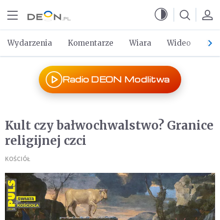
Przejdź do menu głównego
Przejdź do treści
Wydarzenia
Komentarze
Wiara
Wideo
Po 
Radio DEON Modlitwa
Kult czy bałwochwalstwo? Granice
religijnej czci
KOŚCIÓŁ