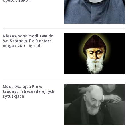
opuścić zakon
Niezawodna modlitwa do
św. Szarbela. Po 9 dniach
mogą dziać się cuda
Modlitwa ojca Pio w
trudnych i beznadziejnych
sytuacjach