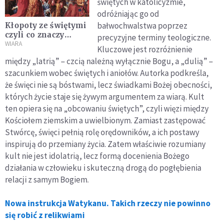
świętych w katolicyzmie,
odróżniając go od
bałwochwalstwa poprzez
Kłopoty ze świętymi
czyli co znaczy
precyzyjne terminy teologiczne.
"święty"
WIARA
Kluczowe jest rozróżnienie
między „latrią” – czcią należną wyłącznie Bogu, a „dulią” –
szacunkiem wobec świętych i aniołów. Autorka podkreśla,
że święci nie są bóstwami, lecz świadkami Bożej obecności,
których życie staje się żywym argumentem za wiarą. Kult
ten opiera się na „obcowaniu świętych”, czyli więzi między
Kościołem ziemskim a uwielbionym. Zamiast zastępować
Stwórcę, święci pełnią rolę orędowników, a ich postawy
inspirują do przemiany życia. Zatem właściwie rozumiany
kult nie jest idolatrią, lecz formą docenienia Bożego
działania w człowieku i skuteczną drogą do pogłębienia
relacji z samym Bogiem.
Nowa instrukcja Watykanu. Takich rzeczy nie powinno
się robić z relikwiami