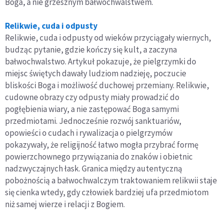
Boga, a nie grzesznym bałwochwalstwem.
Relikwie, cuda i odpusty
Relikwie, cuda i odpusty od wieków przyciągały wiernych,
budząc pytanie, gdzie kończy się kult, a zaczyna
bałwochwalstwo. Artykuł pokazuje, że pielgrzymki do
miejsc świętych dawały ludziom nadzieję, poczucie
bliskości Boga i możliwość duchowej przemiany. Relikwie,
cudowne obrazy czy odpusty miały prowadzić do
pogłębienia wiary, a nie zastępować Boga samymi
przedmiotami. Jednocześnie rozwój sanktuariów,
opowieści o cudach i rywalizacja o pielgrzymów
pokazywały, że religijność łatwo mogła przybrać formę
powierzchownego przywiązania do znaków i obietnic
nadzwyczajnych łask. Granica między autentyczną
pobożnością a bałwochwalczym traktowaniem relikwii staje
się cienka wtedy, gdy człowiek bardziej ufa przedmiotom
niż samej wierze i relacji z Bogiem.