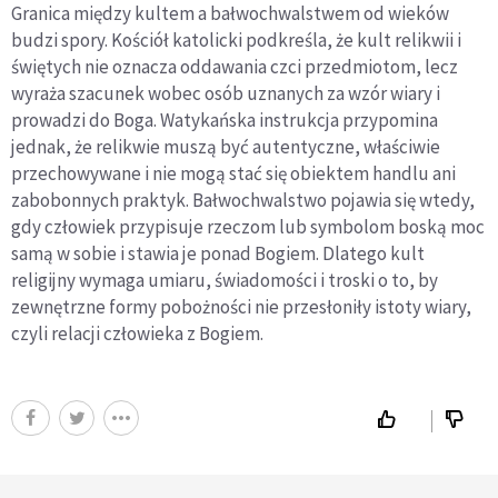
Granica między kultem a bałwochwalstwem od wieków
budzi spory. Kościół katolicki podkreśla, że kult relikwii i
świętych nie oznacza oddawania czci przedmiotom, lecz
wyraża szacunek wobec osób uznanych za wzór wiary i
prowadzi do Boga. Watykańska instrukcja przypomina
jednak, że relikwie muszą być autentyczne, właściwie
przechowywane i nie mogą stać się obiektem handlu ani
zabobonnych praktyk. Bałwochwalstwo pojawia się wtedy,
gdy człowiek przypisuje rzeczom lub symbolom boską moc
samą w sobie i stawia je ponad Bogiem. Dlatego kult
religijny wymaga umiaru, świadomości i troski o to, by
zewnętrzne formy pobożności nie przesłoniły istoty wiary,
czyli relacji człowieka z Bogiem.