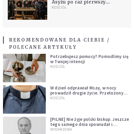
Asyżu po raz pierwszy
wystawione na widok
KOŚCIÓŁ
publiczny. Pierwszego dnia
zobaczyło je 18 tys. osób
REKOMENDOWANE DLA CIEBIE /
POLECANE ARTYKUŁY
Potrzebujesz pomocy? Pomodlimy się
w Twojej intencji
KOŚCIÓŁ
W dzień odprawiał Mszę, w nocy
prowadził drugie życie. Przełożony
kazał mu opuścić zakon
KOŚCIÓŁ
[PILNE] Nie żyje polski biskup. Jeszcze
tego samego dnia spowiadał i
sprawował Mszę świętą
WYDARZENIA