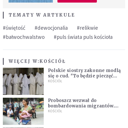
TEMATY W ARTYKULE
#świętość
#dewocjonalia
#relikwie
#bałwochwalstwo
#puls świata puls kościoła
WIĘCEJ W:
KOŚCIÓŁ
Polskie siostry zakonne modlą
się o cud. "To będzie pieczęć
Pana Boga dla naszej wiary"
KOŚCIÓŁ
Proboszcz wezwał do
bombardowania migrantów.
"Masowy ogień przeciwko
KOŚCIÓŁ
najeźdźcom!"