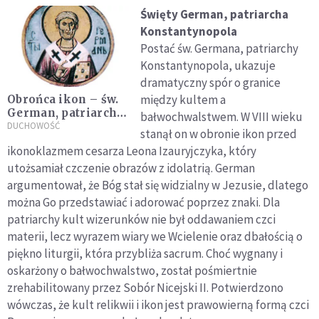
Święty German, patriarcha
Konstantynopola
Postać św. Germana, patriarchy
Konstantynopola, ukazuje
dramatyczny spór o granice
między kultem a
Obrońca ikon – św.
German, patriarcha
bałwochwalstwem. W VIII wieku
Konstantynopola
DUCHOWOŚĆ
stanął on w obronie ikon przed
ikonoklazmem cesarza Leona Izauryjczyka, który
utożsamiał czczenie obrazów z idolatrią. German
argumentował, że Bóg stał się widzialny w Jezusie, dlatego
można Go przedstawiać i adorować poprzez znaki. Dla
patriarchy kult wizerunków nie był oddawaniem czci
materii, lecz wyrazem wiary we Wcielenie oraz dbałością o
piękno liturgii, która przybliża sacrum. Choć wygnany i
oskarżony o bałwochwalstwo, został pośmiertnie
zrehabilitowany przez Sobór Nicejski II. Potwierdzono
wówczas, że kult relikwii i ikon jest prawowierną formą czci