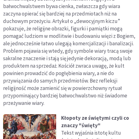
bałwochwalstwem bywa cienka, zwłaszcza gdy wiara
zaczyna opierać się bardziej na przedmiotach niż na
duchowym przeżyciu. Artykuł o „dewocyjnym kiczu”
pokazuje, że religijne obrazki, figurki i pamiątki mogą
pomagać ludziom w modlitwie i budowaniu więzi z Bogiem,
ale jednocześnie łatwo ulegają komercjalizacji i banalizacji.
Problem pojawia się wtedy, gdy symbole wiary tracą swoje
sakralne znaczenie i stają się jedynie dekoracją, modą lub
produktem na sprzedaż. Kościół zwraca uwagę, że kult
powinien prowadzić do pogłębienia wiary, a nie do
przywiązania do samych przedmiotów. Bez refleksji
religijność może zamienić się w powierzchowny rytuał
przypominający bardziej bałwochwalstwo niż świadome
przeżywanie wiary.
Kłopoty ze świętymi czyli co
znaczy "święty"
Tekst wyjaśnia istotę kultu