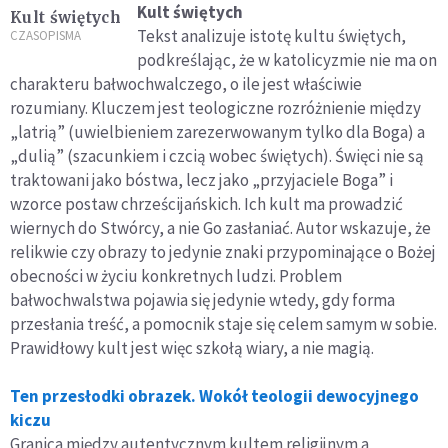
Kult świętych
Kult świętych
Tekst analizuje istotę kultu świętych,
CZASOPISMA
podkreślając, że w katolicyzmie nie ma on
charakteru bałwochwalczego, o ile jest właściwie
rozumiany. Kluczem jest teologiczne rozróżnienie między
„latrią” (uwielbieniem zarezerwowanym tylko dla Boga) a
„dulią” (szacunkiem i czcią wobec świętych). Święci nie są
traktowani jako bóstwa, lecz jako „przyjaciele Boga” i
wzorce postaw chrześcijańskich. Ich kult ma prowadzić
wiernych do Stwórcy, a nie Go zasłaniać. Autor wskazuje, że
relikwie czy obrazy to jedynie znaki przypominające o Bożej
obecności w życiu konkretnych ludzi. Problem
bałwochwalstwa pojawia się jedynie wtedy, gdy forma
przesłania treść, a pomocnik staje się celem samym w sobie.
Prawidłowy kult jest więc szkołą wiary, a nie magią.
Ten przesłodki obrazek. Wokół teologii dewocyjnego
kiczu
Granica między autentycznym kultem religijnym a