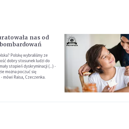
uratowała nas od
i bombardowań
lska? Polskę wybraliśmy ze
ość dobry stosunek ludzi do
ały stopień dyskryminacji (...) -
ie można poczuć się
 - mówi Raisa, Czeczenka.