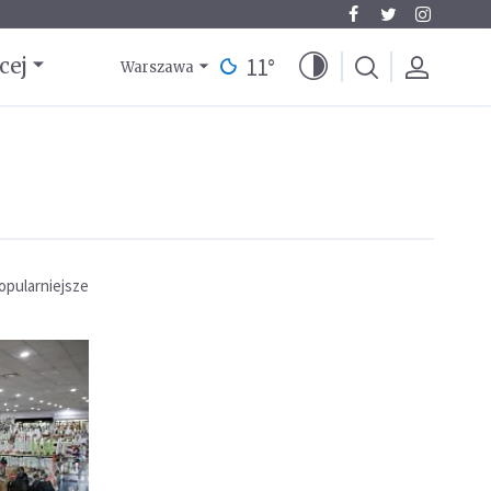
11
°
cej
Warszawa
opularniejsze