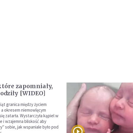
 które zapomniały,
urodziły [WIDEO]
niąt granica między życiem
, a okresem niemowlęcym
się zatarła. Wystarczyła kąpiel w
ie i wzajemna bliskość aby
y" sobie, jak wspaniale było pod
.