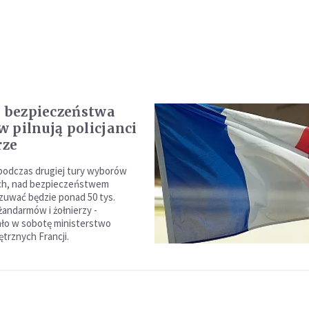
: bezpieczeństwa
 pilnują policjanci
rze
 podczas drugiej tury wyborów
ch, nad bezpieczeństwem
uwać będzie ponad 50 tys.
żandarmów i żołnierzy -
ło w sobotę ministerstwo
rznych Francji.