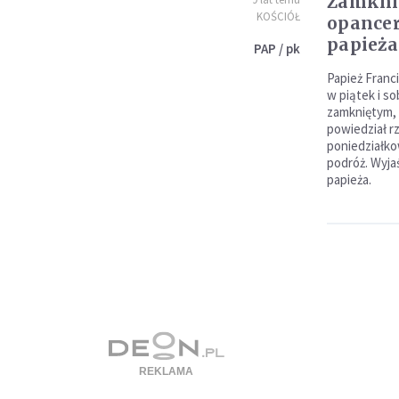
Zamknię
KOŚCIÓŁ
opancer
papieża
PAP / pk
Papież Franc
w piątek i s
zamkniętym, 
powiedział r
poniedziałk
podróż. Wyjaś
papieża.