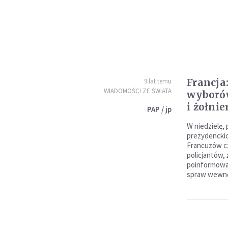
Francja
9 lat temu
WIADOMOŚCI ZE ŚWIATA
wyborów
i żołnie
PAP / jp
W niedzielę,
prezydencki
Francuzów cz
policjantów, 
poinformowa
spraw wewnęt