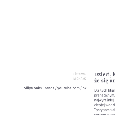
Dzieci,
9 lat temu
MICHAŁKI
że się 
SillyMonks Trends / youtube.com / pk
Dla tych bliź
prenatalnym
najwyraźniej 
ciepłej wodz
"przypomniał
sercem mamy