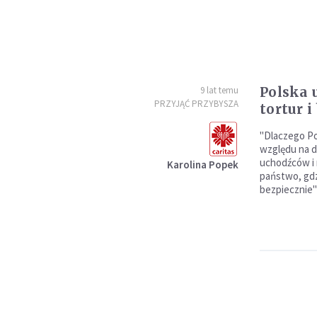
Polska 
9 lat temu
PRZYJĄĆ PRZYBYSZA
tortur 
"Dlaczego Po
względu na d
uchodźców i m
Karolina Popek
państwo, gdz
bezpiecznie"