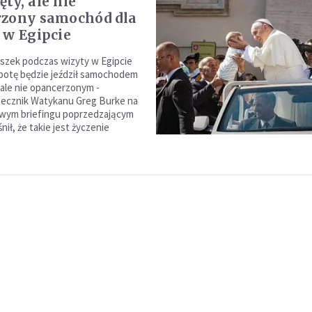
ty, ale nie
zony samochód dla
 w Egipcie
iszek podczas wizyty w Egipcie
obotę będzie jeździł samochodem
ale nie opancerzonym -
zecznik Watykanu Greg Burke na
owym briefingu poprzedzającym
nił, że takie jest życzenie