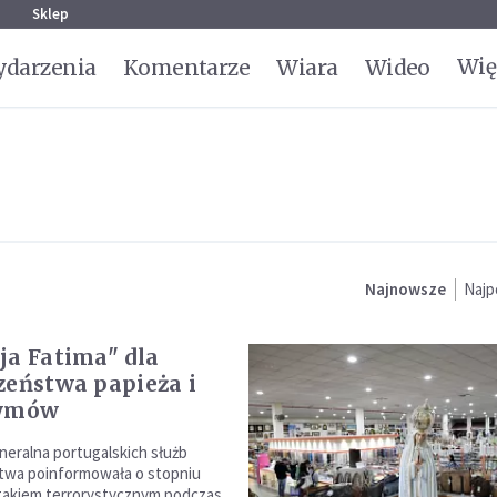
g
Sklep
Wię
darzenia
Komentarze
Wiara
Wideo
Najnowsze
Najp
ja Fatima" dla
zeństwa papieża i
zymów
neralna portugalskich służb
twa poinformowała o stopniu
takiem terrorystycznym podczas