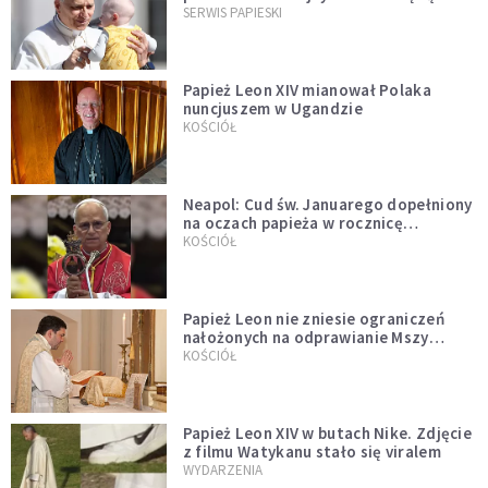
przykładem
SERWIS PAPIESKI
Papież Leon XIV mianował Polaka
nuncjuszem w Ugandzie
KOŚCIÓŁ
Neapol: Cud św. Januarego dopełniony
na oczach papieża w rocznicę
pontyfikatu!
KOŚCIÓŁ
Papież Leon nie zniesie ograniczeń
nałożonych na odprawianie Mszy
trydenckiej. „Traditionis custodes”
KOŚCIÓŁ
zostaje w mocy
Papież Leon XIV w butach Nike. Zdjęcie
z filmu Watykanu stało się viralem
WYDARZENIA