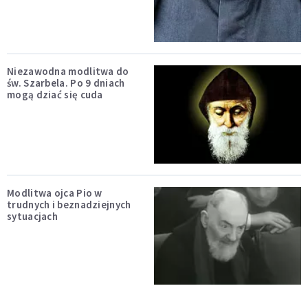
Niezawodna modlitwa do
św. Szarbela. Po 9 dniach
mogą dziać się cuda
Modlitwa ojca Pio w
trudnych i beznadziejnych
sytuacjach