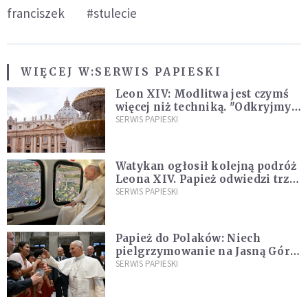
franciszek
#stulecie
WIĘCEJ W:
SERWIS PAPIESKI
Leon XIV: Modlitwa jest czymś
więcej niż techniką. "Odkryjmy
ją na nowo"
SERWIS PAPIESKI
Watykan ogłosił kolejną podróż
Leona XIV. Papież odwiedzi trzy
kraje Ameryki Południowej
SERWIS PAPIESKI
Papież do Polaków: Niech
pielgrzymowanie na Jasną Górę
umocni wiarę i nadzieję
SERWIS PAPIESKI