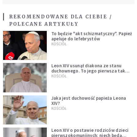
REKOMENDOWANE DLA CIEBIE /
POLECANE ARTYKUŁY
To będzie "akt schizmatyczny". Papież
apeluje do lefebrystów
KOŚCIÓŁ
Leon XIV usunął diakona ze stanu
duchownego. To jego pierwsza tak
bezprecedensowa decyzja
KOŚCIÓŁ
Jaka jest duchowość papieża Leona
XIV?
KOŚCIÓŁ
Leon XIV o postawie rodziców dzieci
pierwszokomunijnych: niech będą