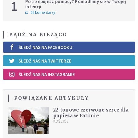
1
Potrzebujesz pomocy? Pomodlimy się w Twojej
intencji
62 komentarzy
BĄDŹ NA BIEŻĄCO
ŚLEDŹ NAS NA FACEBOOKU
ŚLEDŹ NAS NA TWITTERZE
ŚLEDŹ NAS NA INSTAGRAMIE
POWIĄZANE ARTYKUŁY
22-tonowe czerwone serce dla
papieża w Fatimie
KOŚCIÓŁ