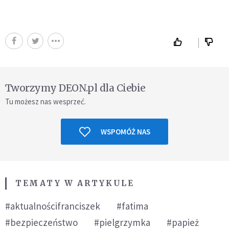
Tworzymy DEON.pl dla Ciebie
Tu możesz nas wesprzeć.
WSPOMÓŻ NAS
TEMATY W ARTYKULE
#aktualnościfranciszek
#fatima
#bezpieczeństwo
#pielgrzymka
#papież