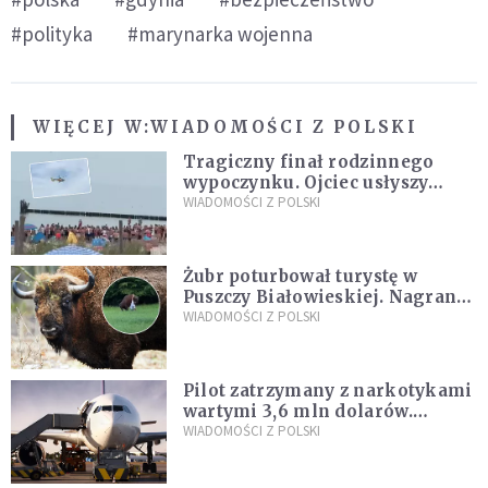
#polityka
#marynarka wojenna
WIĘCEJ W:
WIADOMOŚCI Z POLSKI
Tragiczny finał rodzinnego
wypoczynku. Ojciec usłyszy
zarzuty
WIADOMOŚCI Z POLSKI
Żubr poturbował turystę w
Puszczy Białowieskiej. Nagranie
daje do myślenia
WIADOMOŚCI Z POLSKI
Pilot zatrzymany z narkotykami
wartymi 3,6 mln dolarów.
Śledczy podejrzewają, że latał
WIADOMOŚCI Z POLSKI
pod ich wpływem