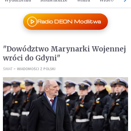
Radio DEON Modlitwa
"Dowództwo Marynarki Wojennej
wróci do Gdyni"
ŚWIAT
WIADOMOŚCI Z POLSKI