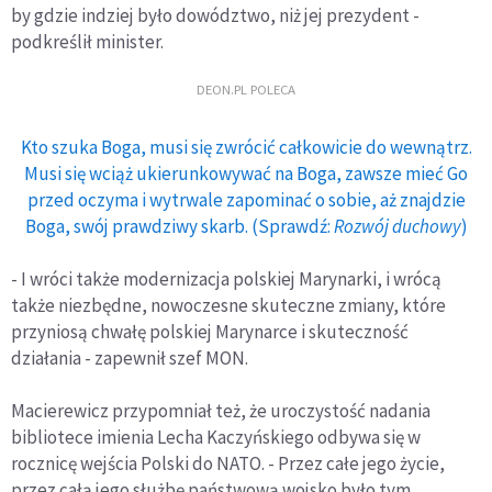
by gdzie indziej było dowództwo, niż jej prezydent -
podkreślił minister.
DEON.PL POLECA
Kto szuka Boga, musi się zwrócić całkowicie do wewnątrz.
Musi się wciąż ukierunkowywać na Boga, zawsze mieć Go
przed oczyma i wytrwale zapominać o sobie, aż znajdzie
Boga, swój prawdziwy skarb. (Sprawdź:
Rozwój duchowy
)
- I wróci także modernizacja polskiej Marynarki, i wrócą
także niezbędne, nowoczesne skuteczne zmiany, które
przyniosą chwałę polskiej Marynarce i skuteczność
działania - zapewnił szef MON.
Macierewicz przypomniał też, że uroczystość nadania
bibliotece imienia Lecha Kaczyńskiego odbywa się w
rocznicę wejścia Polski do NATO. - Przez całe jego życie,
przez całą jego służbę państwową wojsko było tym