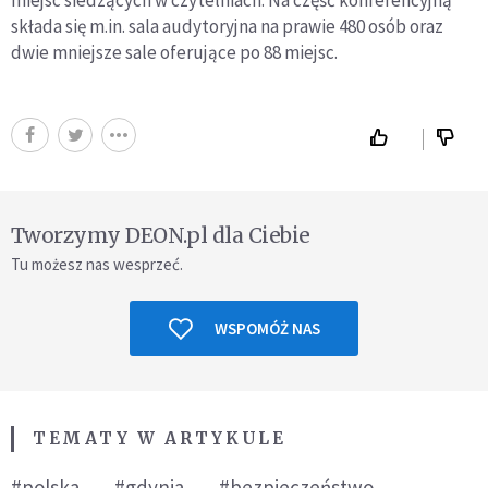
miejsc siedzących w czytelniach. Na część konferencyjną
składa się m.in. sala audytoryjna na prawie 480 osób oraz
dwie mniejsze sale oferujące po 88 miejsc.
Tworzymy DEON.pl dla Ciebie
Tu możesz nas wesprzeć.
WSPOMÓŻ NAS
TEMATY W ARTYKULE
#polska
#gdynia
#bezpieczeństwo