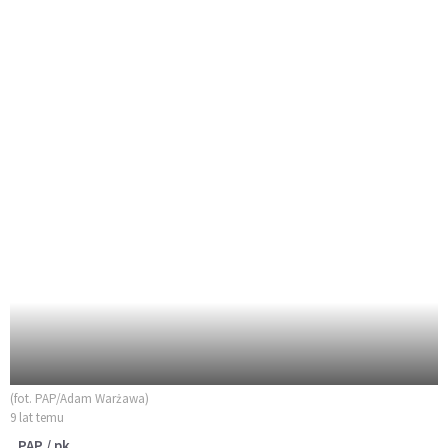
(fot. PAP/Adam Warżawa)
9 lat temu
PAP / pk