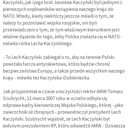
Kaczyński, jak i jego brat Jarosław Kaczyński byli jednymi z
pierwszych orędowników wstąpienia naszego kraju do
NATO. Wtedy, kiedy niektórzy jeszcze mówili o tym, że
należy tu pozostawić wojska rosyjskie, oni byli
przeświadczeni o tym, że tym właściwym kierunkiem jest
właśnie dążenie do tego, żeby Polska znalazła się w NATO -
mówiła córka Lecha Kaczyńskiego.
- To Lech Kaczyński zabiegał o to, aby na terenie Polski
powstała tarcza antyrakietowa, która będzie chronić
bezpieczeństwa Europy, a także przede wszystkim naszego
kraju - mówiła też Kaczyńska-Dubieniecka.
Jak przypomniał w czasie uroczystości rektor AMW Tomasz
Szubrycht, 12 marca 2007 roku w uczelni odbyła się
odprawa kadry kierowniczej Wojska Polskiego, której - jako
zwierzchnik sił zbrojnych - przewodniczył prezydent Lech
Kaczyński. Szubrycht wyjaśnił, że Lech Kaczyński był
jedynym prezydentem RP, który odwiedził AMW. - Dzisiejsza