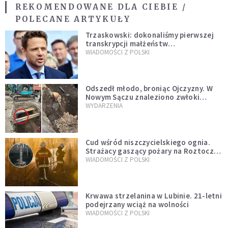
REKOMENDOWANE DLA CIEBIE /
POLECANE ARTYKUŁY
Trzaskowski: dokonaliśmy pierwszej
transkrypcji małżeństw
jednopłciowych. “Tak jak
WIADOMOŚCI Z POLSKI
zapowiadałem, bez zwłoki,
natychmiast”
Odszedł młodo, broniąc Ojczyzny. W
Nowym Sączu znaleziono zwłoki
mężczyzny z czasów potopu
WYDARZENIA
szwedzkiego
Cud wśród niszczycielskiego ognia.
Strażacy gaszący pożary na Roztoczu
opublikowali niezwykłe zdjęcie
WIADOMOŚCI Z POLSKI
Krwawa strzelanina w Lubinie. 21-letni
podejrzany wciąż na wolności
WIADOMOŚCI Z POLSKI