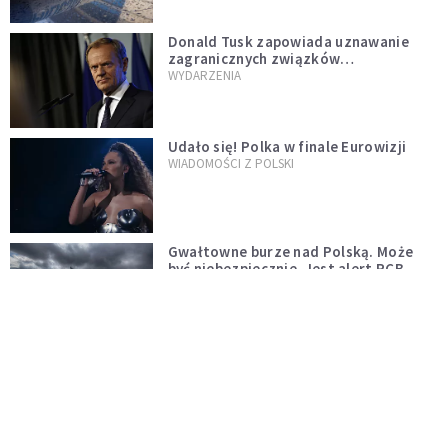
Donald Tusk zapowiada uznawanie
zagranicznych związków
jednopłciowych. "Państwo oblało ten
WYDARZENIA
test"
Udało się! Polka w finale Eurowizji
WIADOMOŚCI Z POLSKI
Gwałtowne burze nad Polską. Może
być niebezpiecznie. Jest alert RCB
ŚWIAT
Nie żyje gwiazda "Barw szczęścia".
"Mam nadzieję, że spotkała się już z
Bogiem, którego tak bardzo kochała"
WYDARZENIA