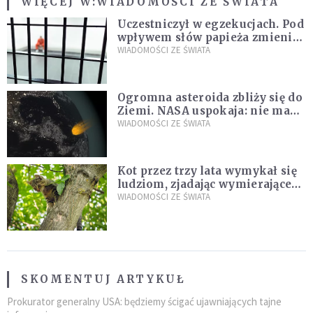
WIĘCEJ W:
WIADOMOŚCI ZE ŚWIATA
Uczestniczył w egzekucjach. Pod
wpływem słów papieża zmienił
zdanie
WIADOMOŚCI ZE ŚWIATA
Ogromna asteroida zbliży się do
Ziemi. NASA uspokaja: nie ma
zagrożenia
WIADOMOŚCI ZE ŚWIATA
Kot przez trzy lata wymykał się
ludziom, zjadając wymierające
kaczki. W końcu popełnił
WIADOMOŚCI ZE ŚWIATA
fatalny błąd
SKOMENTUJ ARTYKUŁ
Prokurator generalny USA: będziemy ścigać ujawniających tajne