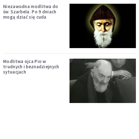
Niezawodna modlitwa do
św. Szarbela. Po 9 dniach
mogą dziać się cuda
Modlitwa ojca Pio w
trudnych i beznadziejnych
sytuacjach