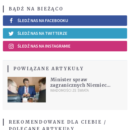
BĄDŹ NA BIEŻĄCO
ŚLEDŹ NAS NA FACEBOOKU
ŚLEDŹ NAS NA TWITTERZE
ŚLEDŹ NAS NA INSTAGRAMIE
POWIĄZANE ARTYKUŁY
Minister spraw
zagranicznych Niemiec
ostrzega przed dzieleniem UE
WIADOMOŚCI ZE ŚWIATA
na dwie klasy państw
REKOMENDOWANE DLA CIEBIE /
POLECANE ARTYKUŁY