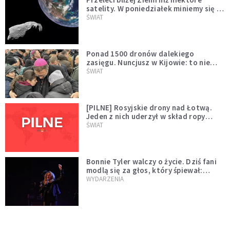
satelity. W poniedziałek miniemy się z
asteroidą, która poprzedzi znacznie
ŚWIAT
większego "gościa"
Ponad 1500 dronów dalekiego
zasięgu. Nuncjusz w Kijowie: to nie
wygląda na wolę zakończenia wojny
ŚWIAT
[PILNE] Rosyjskie drony nad Łotwą.
Jeden z nich uderzył w skład ropy
naftowej
ŚWIAT
Bonnie Tyler walczy o życie. Dziś fani
modlą się za głos, który śpiewał:
"Lord, help me"
WYDARZENIA