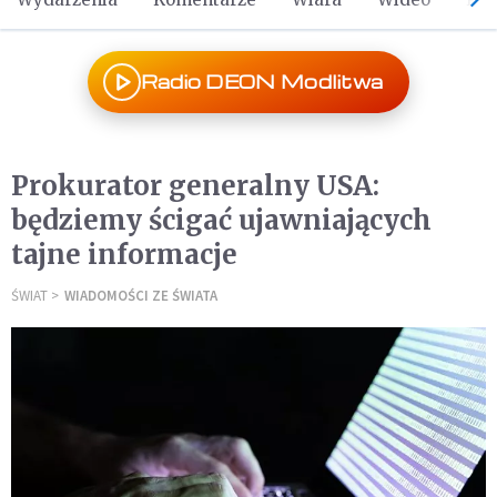
Radio DEON Modlitwa
Prokurator generalny USA:
będziemy ścigać ujawniających
tajne informacje
ŚWIAT
WIADOMOŚCI ZE ŚWIATA