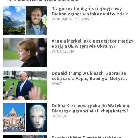
Tragiczny finał górskiej wyprawy.
Diakon zginął w ataku niedźwiedzia
WIADOMOŚCI ZE ŚWIATA
Angela Merkel jako negocjator między
Rosją a UE w sprawie Ukrainy?
WYDARZENIA
Donald Trump w Chinach. Zabrał ze
sobą szefa Apple, Boeinga, Mety i
Muska
ŚWIAT
Dolina Krzemowa puka do Watykanu.
Dlaczego giganci AI słuchają księży?
KOŚCIÓŁ
Przeleci bliżej Ziemi niż niektóre