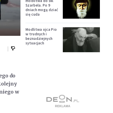
modlitwa do św.
Szarbela. Po 9
dniach mogą dziać
się cuda
Modlitwa ojca Pio
w trudnych i
beznadziejnych
sytuacjach
ego do
kolejny
 niego w