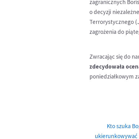
zagranicznych Boris
o decyzji niezależ
Terrorystycznego (J
zagrożenia do piąte
Zwracając się do n
zdecydowała ocena
poniedziałkowym za
Kto szuka Bo
ukierunkowywać n