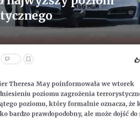
 najwyższy poziom
stycznego
ier Theresa May poinformowała we wtorek
niesieniu poziomu zagrożenia terrorystyczn
ątego poziomu, który formalnie oznacza, że 
ylko bardzo prawdopodobny, ale może dojść do