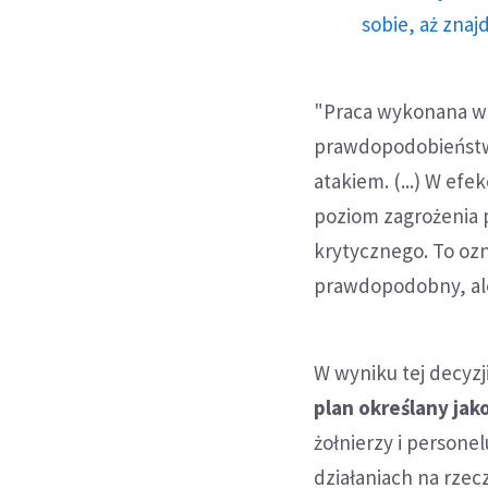
sobie, aż znaj
"Praca wykonana w 
prawdopodobieństwa
atakiem. (...) W ef
poziom zagrożenia 
krytycznego. To ozn
prawdopodobny, ale 
W wyniku tej decyzj
plan określany ja
żołnierzy i persone
działaniach na rzec