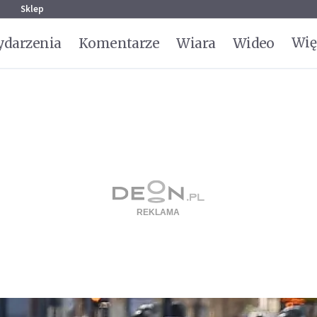
g
Sklep
Wię
darzenia
Komentarze
Wiara
Wideo