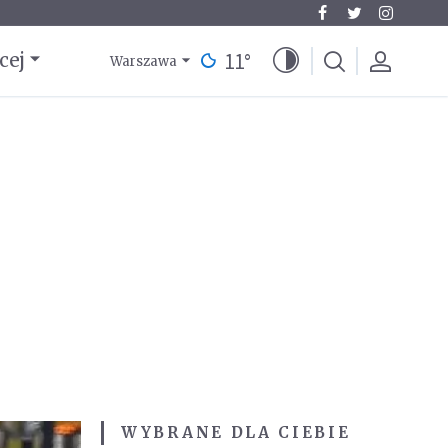
11
°
cej
Warszawa
WYBRANE DLA CIEBIE