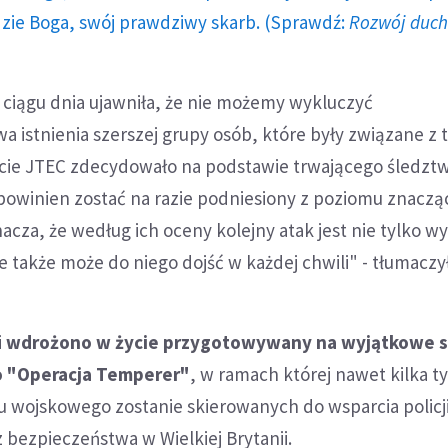
dzie Boga, swój prawdziwy skarb. (Sprawdź:
Rozwój duc
ciągu dnia ujawniła, że nie możemy wykluczyć
 istnienia szerszej grupy osób, które były związane z 
ekcie JTEC zdecydowało na podstawie trwającego śledztw
powinien zostać na razie podniesiony z poziomu znacz
acza, że według ich oceny kolejny atak jest nie tylko w
także może do niego dojść w każdej chwili" - tłumaczy
i
wdrożono w życie przygotowywany na wyjątkowe s
ko "Operacja Temperer"
, w ramach której nawet kilka ty
lu wojskowego zostanie skierowanych do wsparcia policj
z bezpieczeństwa w Wielkiej Brytanii.