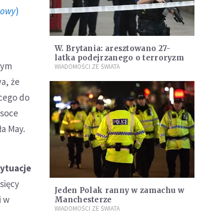
howy
)
W. Brytania: aresztowano 27-
latka podejrzanego o terroryzm
tym
WIADOMOŚCI ZE ŚWIATA
a, że
ącego do
ysoce
ła May.
ytuacje
sięcy
Jeden Polak ranny w zamachu w
i w
Manchesterze
WIADOMOŚCI ZE ŚWIATA