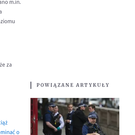
ano m.in.
a
poziomu
 że za
POWIĄZANE ARTYKUŁY
ciąż
ominać o