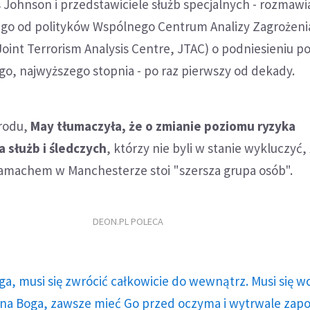
 Johnson i przedstawiciele służb specjalnych - rozmawi
nego od polityków Wspólnego Centrum Analizy Zagrożeni
oint Terrorism Analysis Centre, JTAC) o podniesieniu 
go, najwyższego stopnia - po raz pierwszy od dekady.
arodu,
May tłumaczyła, że o zmianie poziomu ryzyka
 służb i śledczych
, którzy nie byli w stanie wykluczyć,
machem w Manchesterze stoi "szersza grupa osób".
DEON.PL POLECA
ga, musi się zwrócić całkowicie do wewnątrz. Musi się w
a Boga, zawsze mieć Go przed oczyma i wytrwale zap