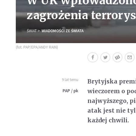
W UK wprowadzono
zagrożenia terrory
ŚWIAT
WIADOMOŚCI ZE ŚWIATA
(fot. PAP/EPA/ANDY RAIN)
9 lat temu
Brytyjska prem
wieczorem o pod
PAP / pk
najwyższego, pi
atak jest nie t
każdej chwili.