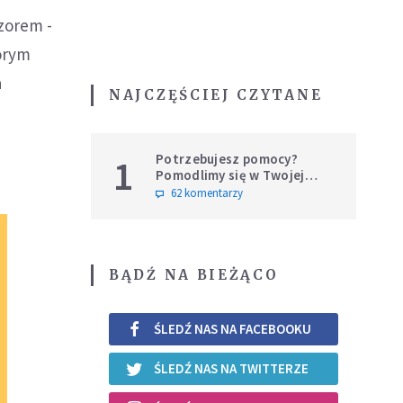
zorem -
órym
a
NAJCZĘŚCIEJ CZYTANE
Potrzebujesz pomocy?
1
Pomodlimy się w Twojej
intencji
62 komentarzy
BĄDŹ NA BIEŻĄCO
ŚLEDŹ NAS NA FACEBOOKU
ŚLEDŹ NAS NA TWITTERZE