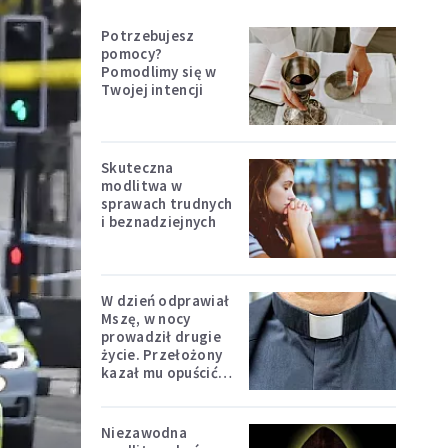
Potrzebujesz
pomocy?
Pomodlimy się w
Twojej intencji
Skuteczna
modlitwa w
sprawach trudnych
i beznadziejnych
W dzień odprawiał
Mszę, w nocy
prowadził drugie
życie. Przełożony
kazał mu opuścić
zakon
Niezawodna