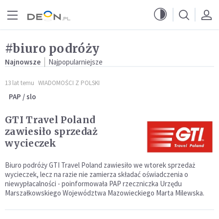
Przejdź do menu głównego
Przejdź do treści
#biuro podróży
Najnowsze
Najpopularniejsze
13 lat temu
WIADOMOŚCI Z POLSKI
PAP / slo
GTI Travel Poland
zawiesiło sprzedaż
wycieczek
Biuro podróży GTI Travel Poland zawiesiło we wtorek sprzedaż
wycieczek, lecz na razie nie zamierza składać oświadczenia o
niewypłacalności - poinformowała PAP rzeczniczka Urzędu
Marszałkowskiego Województwa Mazowieckiego Marta Milewska.