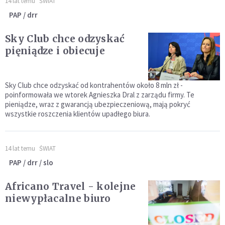
14 lat temu
ŚWIAT
PAP / drr
Sky Club chce odzyskać
pięniądze i obiecuje
Sky Club chce odzyskać od kontrahentów około 8 mln zł -
poinformowała we wtorek Agnieszka Dral z zarządu firmy. Te
pieniądze, wraz z gwarancją ubezpieczeniową, mają pokryć
wszystkie roszczenia klientów upadłego biura.
14 lat temu
ŚWIAT
PAP / drr / slo
Africano Travel - kolejne
niewypłacalne biuro