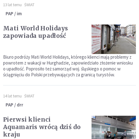
13 lat temu
ŚWIAT
PAP / im
Mati World Holidays
zapowiada upadłość
Biuro podróży Mati World Holidays, którego klienci mają problemy z
powrotem z wakacji w Hurghadzie, zapowiedziało złożenie wniosku
o upadłość. Poprosiło też samorząd woj. śląskiego o pomoc w
ściągnięciu do Polski przebywających za granicą turystów.
14 lat temu
ŚWIAT
PAP / drr
Pierwsi klienci
Aquamaris wrócą dziś do
kraju