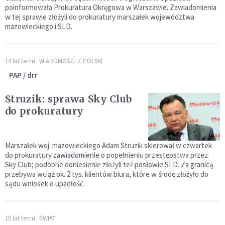
poinformowała Prokuratura Okręgowa w Warszawie. Zawiadomienia
w tej sprawie złożyli do prokuratury marszałek województwa
mazowieckiego i SLD.
14 lat temu
WIADOMOŚCI Z POLSKI
PAP / drr
Struzik: sprawa Sky Club
do prokuratury
Marszałek woj. mazowieckiego Adam Struzik skierował w czwartek
do prokuratury zawiadomienie o popełnieniu przestępstwa przez
Sky Club; podobne doniesienie złożyli też posłowie SLD. Za granicą
przebywa wciąż ok. 2 tys. klientów biura, które w środę złożyło do
sądu wniosek o upadłość.
15 lat temu
ŚWIAT