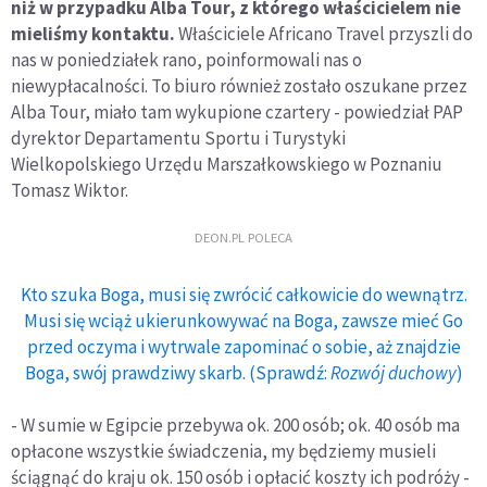
niż w przypadku Alba Tour, z którego właścicielem nie
mieliśmy kontaktu.
Właściciele Africano Travel przyszli do
nas w poniedziałek rano, poinformowali nas o
niewypłacalności. To biuro również zostało oszukane przez
Alba Tour, miało tam wykupione czartery - powiedział PAP
dyrektor Departamentu Sportu i Turystyki
Wielkopolskiego Urzędu Marszałkowskiego w Poznaniu
Tomasz Wiktor.
DEON.PL POLECA
Kto szuka Boga, musi się zwrócić całkowicie do wewnątrz.
Musi się wciąż ukierunkowywać na Boga, zawsze mieć Go
przed oczyma i wytrwale zapominać o sobie, aż znajdzie
Boga, swój prawdziwy skarb. (Sprawdź:
Rozwój duchowy
)
- W sumie w Egipcie przebywa ok. 200 osób; ok. 40 osób ma
opłacone wszystkie świadczenia, my będziemy musieli
ściągnąć do kraju ok. 150 osób i opłacić koszty ich podróży -