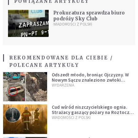
POWIĄZANE ARTYKUŁY
Prokuratura sprawdza biuro
podróży Sky Club
WIADOMOŚCI Z POLSKI
REKOMENDOWANE DLA CIEBIE /
POLECANE ARTYKUŁY
Odszedł młodo, broniąc Ojczyzny. W
Nowym Sączu znaleziono zwłoki
mężczyzny z czasów potopu
WYDARZENIA
szwedzkiego
Cud wśród niszczycielskiego ognia.
Strażacy gaszący pożary na Roztoczu
opublikowali niezwykłe zdjęcie
WIADOMOŚCI Z POLSKI