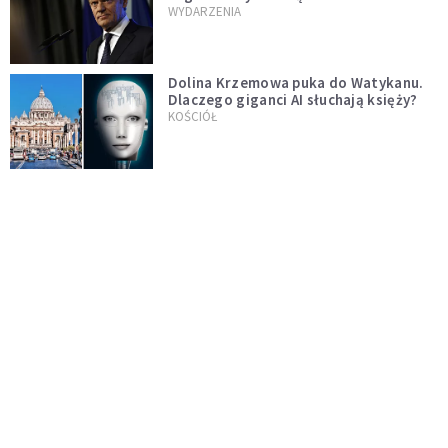
jednopłciowych. "Państwo oblało ten
WYDARZENIA
test"
Dolina Krzemowa puka do Watykanu.
Dlaczego giganci AI słuchają księży?
KOŚCIÓŁ