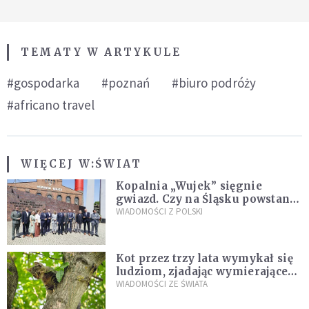
TEMATY W ARTYKULE
#gospodarka
#poznań
#biuro podróży
#africano travel
WIĘCEJ W:
ŚWIAT
Kopalnia „Wujek” sięgnie
gwiazd. Czy na Śląsku powstanie
„Dolina Krzemowa”?
WIADOMOŚCI Z POLSKI
Kot przez trzy lata wymykał się
ludziom, zjadając wymierające
kaczki. W końcu popełnił
WIADOMOŚCI ZE ŚWIATA
fatalny błąd