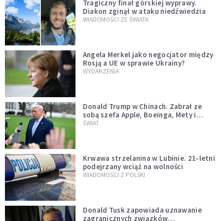
Tragiczny finał górskiej wyprawy.
Diakon zginął w ataku niedźwiedzia
WIADOMOŚCI ZE ŚWIATA
Angela Merkel jako negocjator między
Rosją a UE w sprawie Ukrainy?
WYDARZENIA
Donald Trump w Chinach. Zabrał ze
sobą szefa Apple, Boeinga, Mety i
Muska
ŚWIAT
Krwawa strzelanina w Lubinie. 21-letni
podejrzany wciąż na wolności
WIADOMOŚCI Z POLSKI
Donald Tusk zapowiada uznawanie
zagranicznych związków