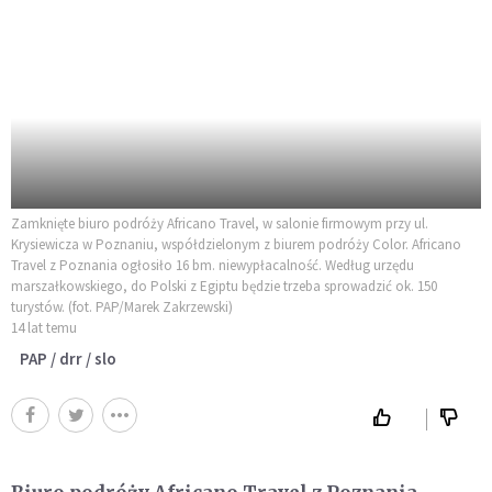
Zamknięte biuro podróży Africano Travel, w salonie firmowym przy ul.
Krysiewicza w Poznaniu, współdzielonym z biurem podróży Color. Africano
Travel z Poznania ogłosiło 16 bm. niewypłacalność. Według urzędu
marszałkowskiego, do Polski z Egiptu będzie trzeba sprowadzić ok. 150
turystów. (fot. PAP/Marek Zakrzewski)
14 lat temu
PAP / drr / slo