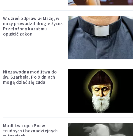
W dzień odprawiał Mszę, w
nocy prowadził drugie życie.
Przełożony kazał mu
opuścić zakon
Niezawodna modlitwa do
św. Szarbela. Po 9 dniach
mogą dziać się cuda
Modlitwa ojca Pio w
trudnych i beznadziejnych
sytuacjach