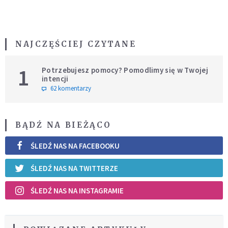
NAJCZĘŚCIEJ CZYTANE
1
Potrzebujesz pomocy? Pomodlimy się w Twojej
intencji
62 komentarzy
BĄDŹ NA BIEŻĄCO
ŚLEDŹ NAS NA FACEBOOKU
ŚLEDŹ NAS NA TWITTERZE
ŚLEDŹ NAS NA INSTAGRAMIE