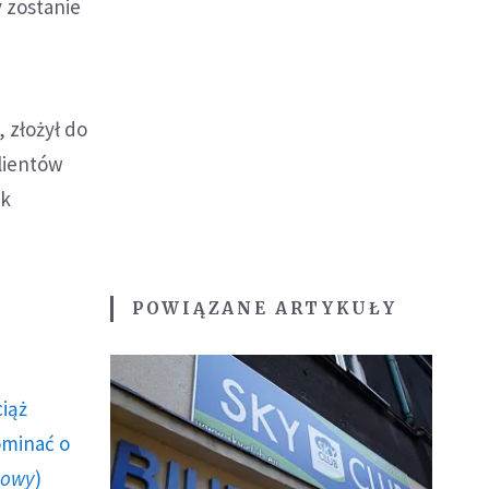
 zostanie
 złożył do
klientów
ek
POWIĄZANE ARTYKUŁY
ciąż
ominać o
howy
)