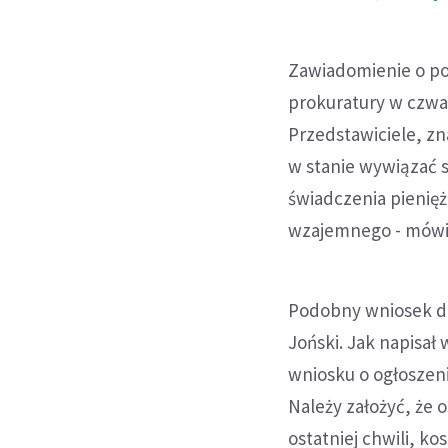
Zawiadomienie o po
prokuratury w czwa
Przedstawiciele, zn
w stanie wywiązać s
świadczenia pienię
wzajemnego - mówił
Podobny wniosek do
Joński. Jak napisa
wniosku o ogłoszeni
Należy założyć, że 
ostatniej chwili, k