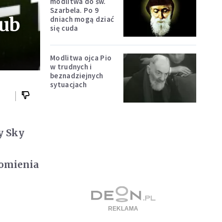
modlitwa do św.
Szarbela. Po 9
lub
dniach mogą dziać
się cuda
Modlitwa ojca Pio
w trudnych i
beznadziejnych
sytuacjach
y Sky
domienia
a