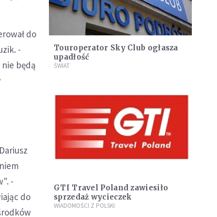
erował do
Touroperator Sky Club ogłasza
ik. -
upadłość
e nie będą
ŚWIAT
w
Dariusz
eniem
". -
GTI Travel Poland zawiesiło
iając do
sprzedaż wycieczek
WIADOMOŚCI Z POLSKI
 środków