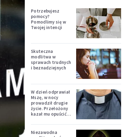
Potrzebujesz
pomocy?
Pomodlimy się w
Twojej intencji
Skuteczna
modlitwa w
sprawach trudnych
i beznadziejnych
W dzień odprawiał
Mszę, w nocy
prowadził drugie
życie. Przełożony
kazał mu opuścić
zakon
Niezawodna