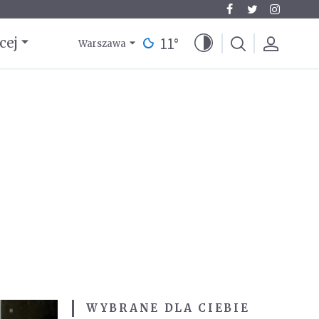
11
°
cej
Warszawa
WYBRANE DLA CIEBIE