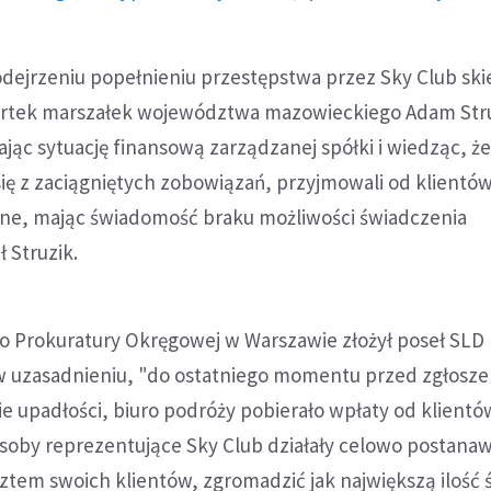
dejrzeniu popełnieniu przestępstwa przez Sky Club ski
rtek marszałek województwa mazowieckiego Adam Struz
ając sytuację finansową zarządzanej spółki i wiedząc, ż
ię z zaciągniętych zobowiązań, przyjmowali od klientó
żne, mając świadomość braku możliwości świadczenia
 Struzik.
 Prokuratury Okręgowej w Warszawie złożył poseł SLD 
ł w uzasadnieniu, "do ostatniego momentu przed zgłosz
e upadłości, biuro podróży pobierało wpłaty od klientów
osoby reprezentujące Sky Club działały celowo postanaw
osztem swoich klientów, zgromadzić jak największą ilość