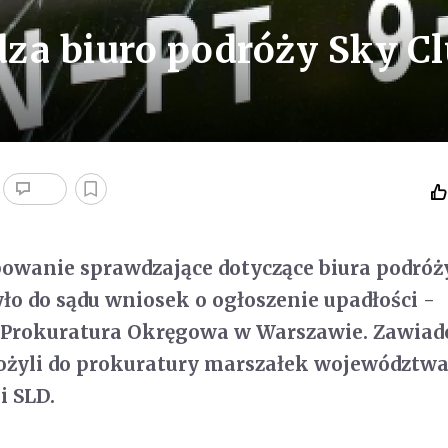
za biuro podróży Sky C
owanie sprawdzające dotyczące biura podróż
yło do sądu wniosek o ogłoszenie upadłości -
Prokuratura Okręgowa w Warszawie. Zawia
łożyli do prokuratury marszałek województw
i SLD.