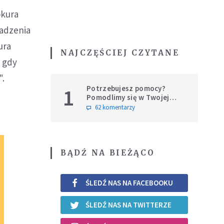
okura
wadzenia
ura
NAJCZĘŚCIEJ CZYTANE
, gdy
".
Potrzebujesz pomocy?
1
Pomodlimy się w Twojej
intencji
62 komentarzy
BĄDŹ NA BIEŻĄCO
ŚLEDŹ NAS NA FACEBOOKU
ŚLEDŹ NAS NA TWITTERZE