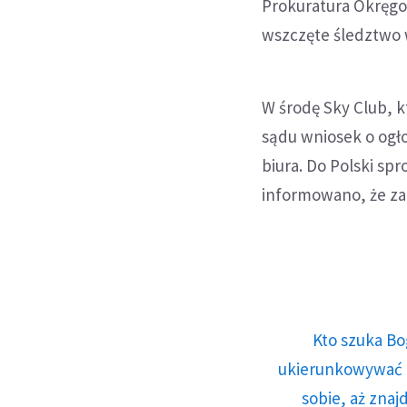
Prokuratura Okręgow
wszczęte śledztwo w
W środę Sky Club, k
sądu wniosek o ogło
biura. Do Polski s
informowano, że za 
Kto szuka Bo
ukierunkowywać n
sobie, aż znaj