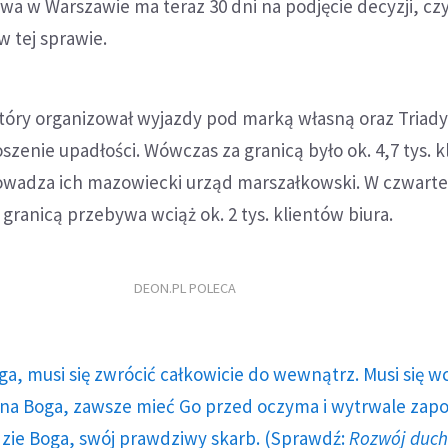
a w Warszawie ma teraz 30 dni na podjęcie decyzji, czy
 tej sprawie.
tóry organizował wyjazdy pod marką własną oraz Triady,
szenie upadłości. Wówczas za granicą było ok. 4,7 tys. 
prowadza ich mazowiecki urząd marszałkowski. W czwart
granicą przebywa wciąż ok. 2 tys. klientów biura.
DEON.PL POLECA
ga, musi się zwrócić całkowicie do wewnątrz. Musi się w
a Boga, zawsze mieć Go przed oczyma i wytrwale zap
dzie Boga, swój prawdziwy skarb. (Sprawdź:
Rozwój duc