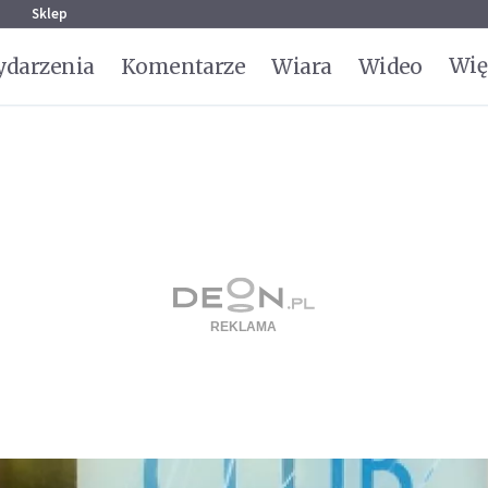
g
Sklep
Wię
darzenia
Komentarze
Wiara
Wideo