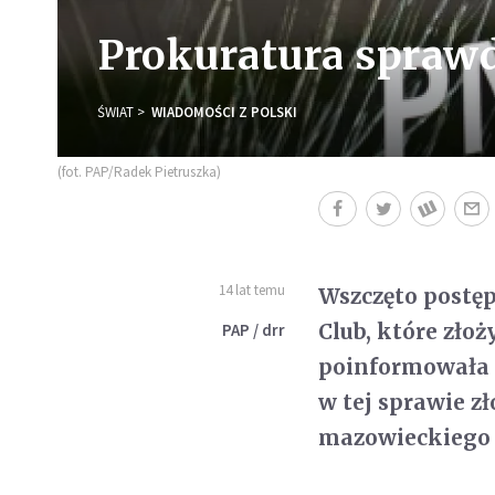
Prokuratura sprawd
ŚWIAT
WIADOMOŚCI Z POLSKI
(fot. PAP/Radek Pietruszka)
14 lat temu
Wszczęto postęp
Club, które złoż
PAP / drr
poinformowała 
w tej sprawie z
mazowieckiego 