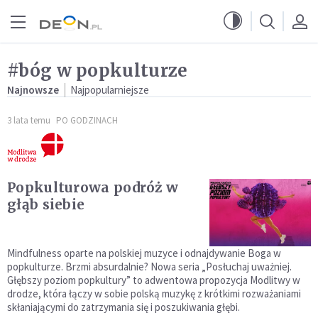
Przejdź do menu głównego
Przejdź do treści
#bóg w popkulturze
Najnowsze
Najpopularniejsze
3 lata temu
PO GODZINACH
Popkulturowa podróż w
głąb siebie
Mindfulness oparte na polskiej muzyce i odnajdywanie Boga w
popkulturze. Brzmi absurdalnie? Nowa seria „Posłuchaj uważniej.
Głębszy poziom popkultury” to adwentowa propozycja Modlitwy w
drodze, która łączy w sobie polską muzykę z krótkimi rozważaniami
skłaniającymi do zatrzymania się i poszukiwania głębi.