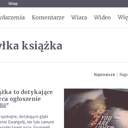
g
Sklep
Wię
darzenia
Komentarze
Wiara
Wideo
yłka książka
Najnowsze
Najp
ążka to dotykające
erca ogłoszenie
ii"
 spokojne, dotykające głębi
enie Ewangelii, nie tyle samymi
wiadectwem życia. Ewangelii,