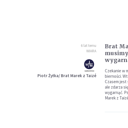
Brat Mar
6 lat temu
WIARA
musimy
wygarn
Czekanie w m
Piotr Żyłka/ Brat Marek z Taizé
bierności. Wt
Czasem jest 
ale zdarza s
wygarnąć. Ps
Marek z Taizé