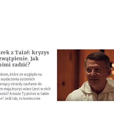
rek z Taizé: kryzys
 zwątpienie. Jak
nimi radzić?
obom, które ze względu na
 wydarzenia ostatnich
esięcy straciły zaufanie do
re mają kryzys wiary i jest w nich
wości? A może Ty jesteś w takim
e? Jeśli tak, to koniecznie