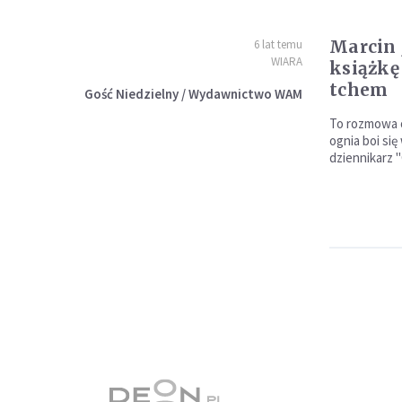
Marcin 
6 lat temu
WIARA
książkę
tchem
Gość Niedzielny / Wydawnictwo WAM
To rozmowa o
ognia boi się
dziennikarz 