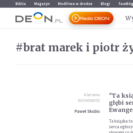
Przejdź do menu głównego
Przejdź do treści
Biblia
Magazyn
Modlitwa w drodze
Blogi
faceBó
Wy
Radio DEON
#brat marek i piotr ż
"Ta ksi
6 lat temu
DUCHOWOŚĆ
głębi s
Ewangel
Paweł Skubis
Ta książka to
serca ogłosz
słowami co ś