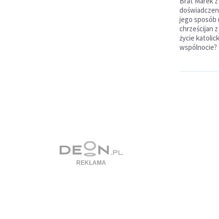
Brat Marek z
doświadczeni
jego sposób m
chrześcijan z
życie katoli
wspólnocie?