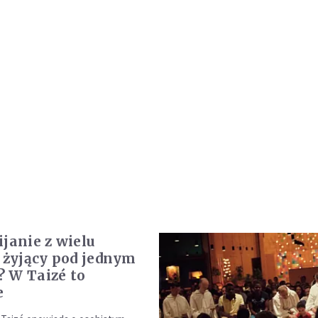
ijanie z wielu
i żyjący pod jednym
 W Taizé to
e