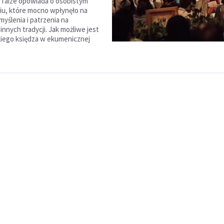
 Taizé opowiada o osobistym
u, które mocno wpłynęło na
yślenia i patrzenia na
 innych tradycji. Jak możliwe jest
ckiego księdza w ekumenicznej