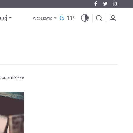
11
°
cej
Warszawa
opularniejsze