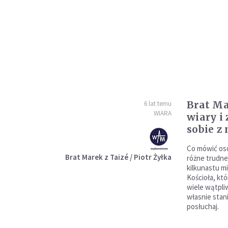
Brat Ma
6 lat temu
WIARA
wiary i
sobie z 
Co mówić os
Brat Marek z Taizé / Piotr Żyłka
różne trudne
kilkunastu mi
Kościoła, któ
wiele wątpli
własnie stani
posłuchaj.