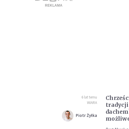
Chrześc
6 lat temu
WIARA
tradycj
dachem?
Piotr Żyłka
możliw