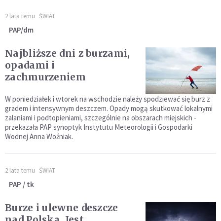
2 lata temu
ŚWIAT
PAP/dm
Najbliższe dni z burzami,
opadami i
zachmurzeniem
W poniedziałek i wtorek na wschodzie należy spodziewać się burz z
gradem i intensywnym deszczem. Opady mogą skutkować lokalnymi
zalaniami i podtopieniami, szczególnie na obszarach miejskich -
przekazała PAP synoptyk Instytutu Meteorologii i Gospodarki
Wodnej Anna Woźniak.
2 lata temu
ŚWIAT
PAP / tk
Burze i ulewne deszcze
nad Polską. Jest