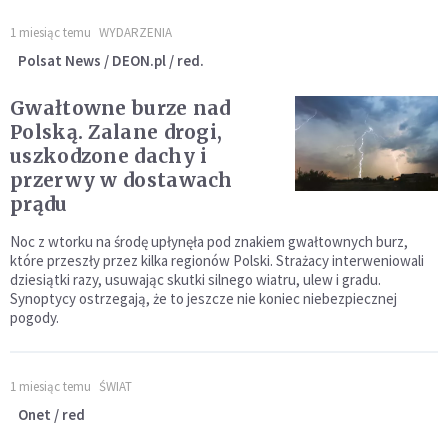
1 miesiąc temu
WYDARZENIA
Polsat News / DEON.pl / red.
Gwałtowne burze nad
Polską. Zalane drogi,
uszkodzone dachy i
przerwy w dostawach
prądu
Noc z wtorku na środę upłynęła pod znakiem gwałtownych burz,
które przeszły przez kilka regionów Polski. Strażacy interweniowali
dziesiątki razy, usuwając skutki silnego wiatru, ulew i gradu.
Synoptycy ostrzegają, że to jeszcze nie koniec niebezpiecznej
pogody.
1 miesiąc temu
ŚWIAT
Onet / red