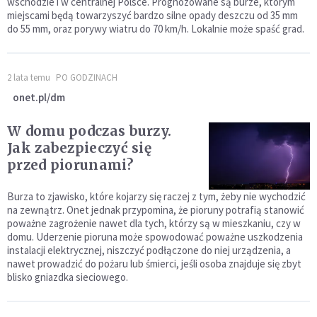
wschodzie i w centralnej Polsce. Prognozowane są burze, którym
miejscami będą towarzyszyć bardzo silne opady deszczu od 35 mm
do 55 mm, oraz porywy wiatru do 70 km/h. Lokalnie może spaść grad.
2 lata temu
PO GODZINACH
onet.pl/dm
W domu podczas burzy.
Jak zabezpieczyć się
przed piorunami?
Burza to zjawisko, które kojarzy się raczej z tym, żeby nie wychodzić
na zewnątrz. Onet jednak przypomina, że pioruny potrafią stanowić
poważne zagrożenie nawet dla tych, którzy są w mieszkaniu, czy w
domu. Uderzenie pioruna może spowodować poważne uszkodzenia
instalacji elektrycznej, niszczyć podłączone do niej urządzenia, a
nawet prowadzić do pożaru lub śmierci, jeśli osoba znajduje się zbyt
blisko gniazdka sieciowego.