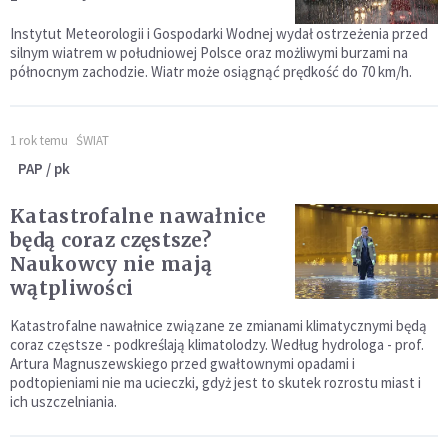
Instytut Meteorologii i Gospodarki Wodnej wydał ostrzeżenia przed
silnym wiatrem w południowej Polsce oraz możliwymi burzami na
północnym zachodzie. Wiatr może osiągnąć prędkość do 70 km/h.
1 rok temu
ŚWIAT
PAP / pk
Katastrofalne nawałnice
będą coraz częstsze?
Naukowcy nie mają
wątpliwości
Katastrofalne nawałnice związane ze zmianami klimatycznymi będą
coraz częstsze - podkreślają klimatolodzy. Według hydrologa - prof.
Artura Magnuszewskiego przed gwałtownymi opadami i
podtopieniami nie ma ucieczki, gdyż jest to skutek rozrostu miast i
ich uszczelniania.