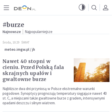
Przejdź do menu głównego
Przejdź do treści
#burze
Najnowsze
Najpopularniejsze
Środa, 10:29
ŚWIAT
meteo.imgw.pl / jh
Nawet 40 stopni w
cieniu. Przed Polską fala
skrajnych upałów i
gwałtowne burze
Najbliższe dwa dni przyniosą w Polsce ekstremalne warunki
pogodowe. Synoptycy prognozują temperatury sięgające nawet 40
st. C, a miejscami także gwałtowne burze z gradem, intensywnymi
opadami deszczu i silnym wiatrem.