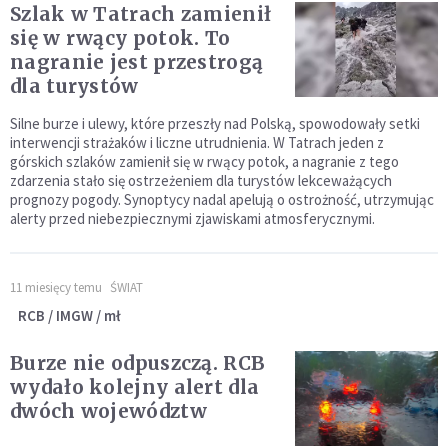
Szlak w Tatrach zamienił
się w rwący potok. To
nagranie jest przestrogą
dla turystów
Silne burze i ulewy, które przeszły nad Polską, spowodowały setki
interwencji strażaków i liczne utrudnienia. W Tatrach jeden z
górskich szlaków zamienił się w rwący potok, a nagranie z tego
zdarzenia stało się ostrzeżeniem dla turystów lekceważących
prognozy pogody. Synoptycy nadal apelują o ostrożność, utrzymując
alerty przed niebezpiecznymi zjawiskami atmosferycznymi.
11 miesięcy temu
ŚWIAT
RCB / IMGW / mł
Burze nie odpuszczą. RCB
wydało kolejny alert dla
dwóch województw