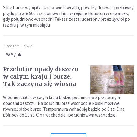
Silne burze wybijały okna w wieżowcach, powaliły drzewa i pozbawiły
prądu prawie 900 tys. domów i firm w rejonie Houston w czwartek,
gdy południowo-wschodni Teksas został uderzony przez żywioł po
raz drugi w tym miesiącu.
2 lata temu
ŚWIAT
PAP / pk
Przelotne opady deszczu
w całym kraju i burze.
Tak zaczyna się wiosna
W poniedziałek w całym kraju będzie pochmurno z przelotnymi
opadami deszczu. Na południu oraz wschodzie Polski możliwe
również słabe burze. Temperatura wahać się będzie od 6 st. C na
północy do 11 st. C na wschodzie i południowym wschodzie.