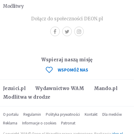
Modlitwy
Dołącz do społeczności DEON.pl
Wspieraj naszą misję
WSPOMÓŻ NAS
Jezuici.pl
Wydawnictwo WAM
Mando.pl
Modlitwa w drodze
O portalu
Regulamin
Polityka prywatności
Kontakt
Dla mediów
Reklama
Informacje o cookies
Patronat
Copyright 2019 © Deon.pl Wszystkie prawa zastrzeżone. Realizacja
ideo.pl