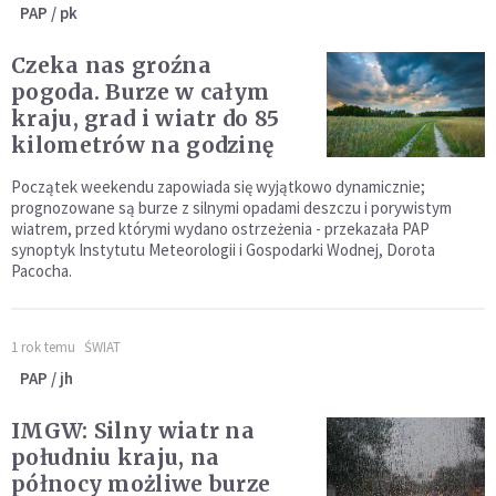
PAP / pk
Czeka nas groźna
pogoda. Burze w całym
kraju, grad i wiatr do 85
kilometrów na godzinę
Początek weekendu zapowiada się wyjątkowo dynamicznie;
prognozowane są burze z silnymi opadami deszczu i porywistym
wiatrem, przed którymi wydano ostrzeżenia - przekazała PAP
synoptyk Instytutu Meteorologii i Gospodarki Wodnej, Dorota
Pacocha.
1 rok temu
ŚWIAT
PAP / jh
IMGW: Silny wiatr na
południu kraju, na
północy możliwe burze