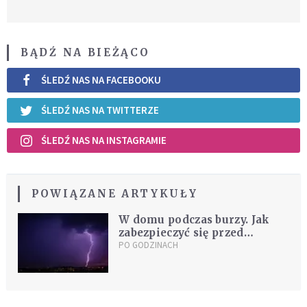
BĄDŹ NA BIEŻĄCO
ŚLEDŹ NAS NA FACEBOOKU
ŚLEDŹ NAS NA TWITTERZE
ŚLEDŹ NAS NA INSTAGRAMIE
POWIĄZANE ARTYKUŁY
W domu podczas burzy. Jak
zabezpieczyć się przed
piorunami?
PO GODZINACH