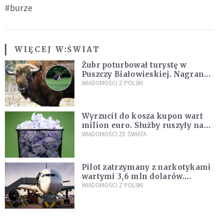
#burze
WIĘCEJ W:
ŚWIAT
Żubr poturbował turystę w
Puszczy Białowieskiej. Nagranie
daje do myślenia
WIADOMOŚCI Z POLSKI
Wyrzucił do kosza kupon wart
milion euro. Służby ruszyły na
poszukiwania
WIADOMOŚCI ZE ŚWIATA
Pilot zatrzymany z narkotykami
wartymi 3,6 mln dolarów.
Śledczy podejrzewają, że latał
WIADOMOŚCI Z POLSKI
pod ich wpływem