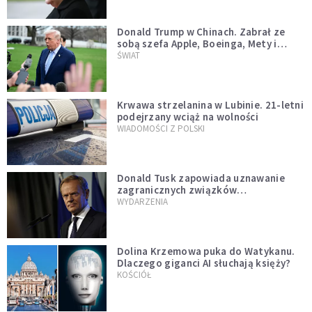
Donald Trump w Chinach. Zabrał ze
sobą szefa Apple, Boeinga, Mety i
Muska
ŚWIAT
Krwawa strzelanina w Lubinie. 21-letni
podejrzany wciąż na wolności
WIADOMOŚCI Z POLSKI
Donald Tusk zapowiada uznawanie
zagranicznych związków
jednopłciowych. "Państwo oblało ten
WYDARZENIA
test"
Dolina Krzemowa puka do Watykanu.
Dlaczego giganci AI słuchają księży?
KOŚCIÓŁ