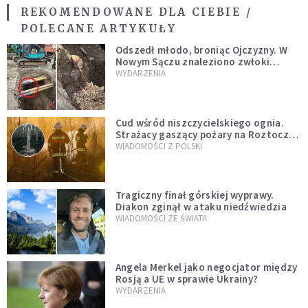
REKOMENDOWANE DLA CIEBIE /
POLECANE ARTYKUŁY
Odszedł młodo, broniąc Ojczyzny. W
Nowym Sączu znaleziono zwłoki
mężczyzny z czasów potopu
WYDARZENIA
szwedzkiego
Cud wśród niszczycielskiego ognia.
Strażacy gaszący pożary na Roztoczu
opublikowali niezwykłe zdjęcie
WIADOMOŚCI Z POLSKI
Tragiczny finał górskiej wyprawy.
Diakon zginął w ataku niedźwiedzia
WIADOMOŚCI ZE ŚWIATA
Angela Merkel jako negocjator między
Rosją a UE w sprawie Ukrainy?
WYDARZENIA