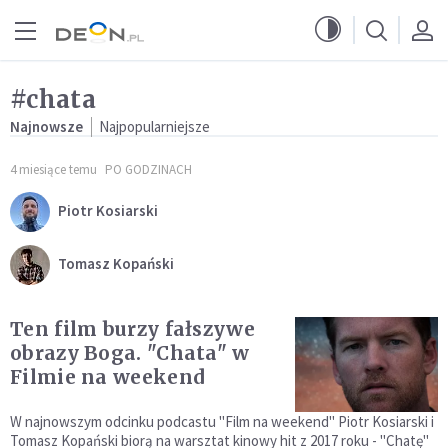
Przejdź do menu głównego
Przejdź do treści
#chata
Najnowsze
Najpopularniejsze
4 miesiące temu
PO GODZINACH
Piotr Kosiarski
Tomasz Kopański
Ten film burzy fałszywe
obrazy Boga. "Chata" w
Filmie na weekend
W najnowszym odcinku podcastu "Film na weekend" Piotr Kosiarski i
Tomasz Kopański biorą na warsztat kinowy hit z 2017 roku - "Chatę"