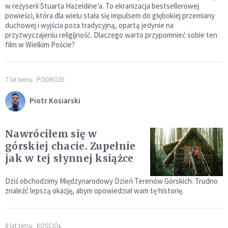
w reżyserii Stuarta Hazeldine’a. To ekranizacja bestsellerowej
powieści, która dla wielu stała się impulsem do głębokiej przemiany
duchowej i wyjścia poza tradycyjną, opartą jedynie na
przyzwyczajeniu religijność. Dlaczego warto przypomnieć sobie ten
film w Wielkim Poście?
7 lat temu
PODRÓŻE
Piotr Kosiarski
Nawróciłem się w
górskiej chacie. Zupełnie
jak w tej słynnej książce
Dziś obchodzimy Międzynarodowy Dzień Terenów Górskich. Trudno
znaleźć lepszą okazję, abym opowiedział wam tę historię.
8 lat temu
KOŚCIÓŁ