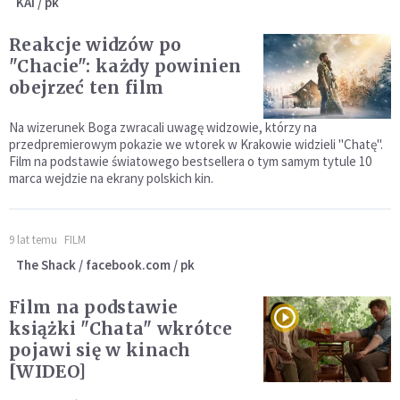
KAI / pk
Reakcje widzów po
"Chacie": każdy powinien
obejrzeć ten film
Na wizerunek Boga zwracali uwagę widzowie, którzy na
przedpremierowym pokazie we wtorek w Krakowie widzieli "Chatę".
Film na podstawie światowego bestsellera o tym samym tytule 10
marca wejdzie na ekrany polskich kin.
9 lat temu
FILM
The Shack / facebook.com / pk
Film na podstawie
książki "Chata" wkrótce
pojawi się w kinach
[WIDEO]