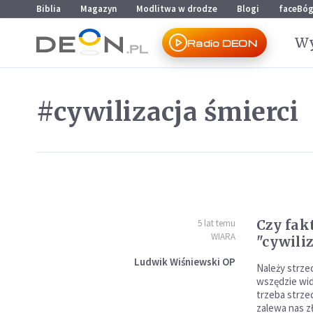
Przejdź do menu głównego
Przejdź do treści
Biblia
Magazyn
Modlitwa w drodze
Blogi
faceBó
Wy
Radio DEON
#cywilizacja śmierci
Czy fak
5 lat temu
WIARA
"cywiliz
Ludwik Wiśniewski OP
Należy strzec
wszędzie wid
trzeba strzec
zalewa nas z