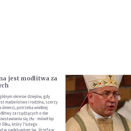
na jest modlitwa za
ych
ólnym okresie dziejów, gdy
st małżeństwo i rodzina, szerzy
ja śmierci, potrzeba wielkiej
dlitwy za rządzących o dar
iwstawiania się złu - mówił bp
 Ełku, który 7 lutego
ł w sanktuarium św. Józefa w