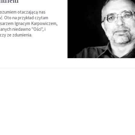
zumiem
rozumiem otaczającą nas
ć. Oto na przykład czytam
isarzem Ignacym Karpowiczem,
nych niedawno "Ości", i
czy ze zdumienia.