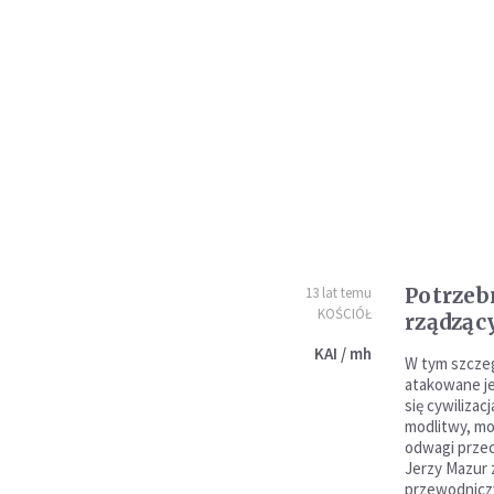
Potrzeb
13 lat temu
KOŚCIÓŁ
rządząc
KAI / mh
W tym szczeg
atakowane je
się cywilizac
modlitwy, mo
odwagi przec
Jerzy Mazur z
przewodniczy