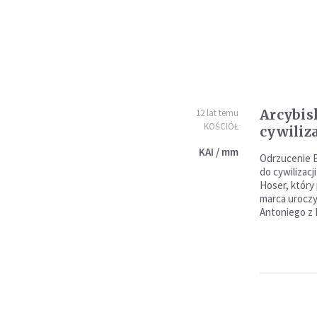
Arcybis
12 lat temu
KOŚCIÓŁ
cywiliza
KAI / mm
Odrzucenie B
do cywilizacj
Hoser, który
marca uroczys
Antoniego z