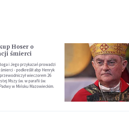
kup Hoser o
cji śmierci
oga i Jego przykazań prowadzi
i śmierci - podkreślił abp Henryk
 przewodniczył wieczorem 26
tej Mszy św. w parafii św.
 Padwy w Mińsku Mazowieckim.