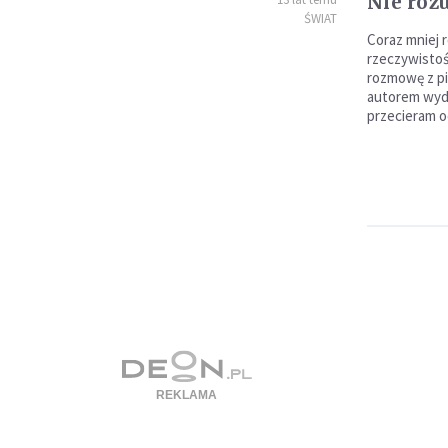
Nie ro
ŚWIAT
Coraz mniej 
rzeczywistoś
rozmowę z p
autorem wyda
przecieram o