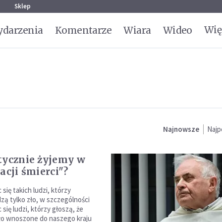
g
Sklep
Wię
darzenia
Komentarze
Wiara
Wideo
Najnowsze
Najp
tycznie żyjemy w
acji śmierci"?
 się takich ludzi, którzy
zą tylko zło, w szczególności
 się ludzi, którzy głoszą, że
ło wnoszone do naszego kraju