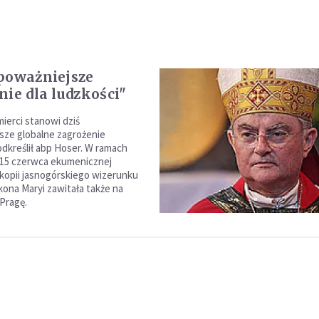
poważniejsze
nie dla ludzkości"
mierci stanowi dziś
sze globalne zagrożenie
odkreślił abp Hoser. W ramach
 15 czerwca ekumenicznej
 kopii jasnogórskiego wizerunku
kona Maryi zawitała także na
Pragę.