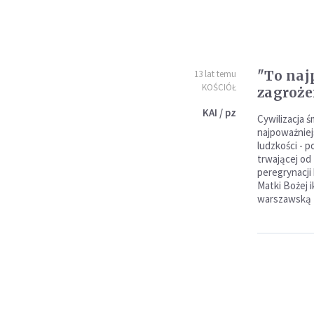
"To naj
13 lat temu
KOŚCIÓŁ
zagroże
KAI / pz
Cywilizacja ś
najpoważniej
ludzkości - p
trwającej od
peregrynacji
Matki Bożej i
warszawską 