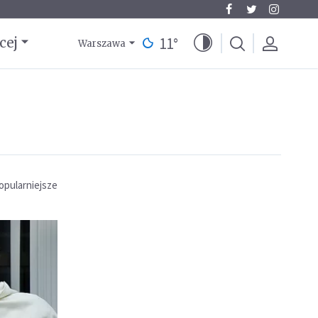
11
°
cej
Warszawa
opularniejsze