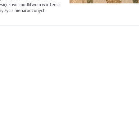
esięcznym modlitwom w intencji
ony życia nienarodzonych.