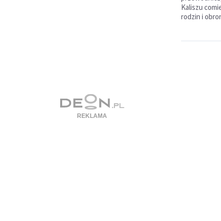
Kaliszu comi
rodzin i obr