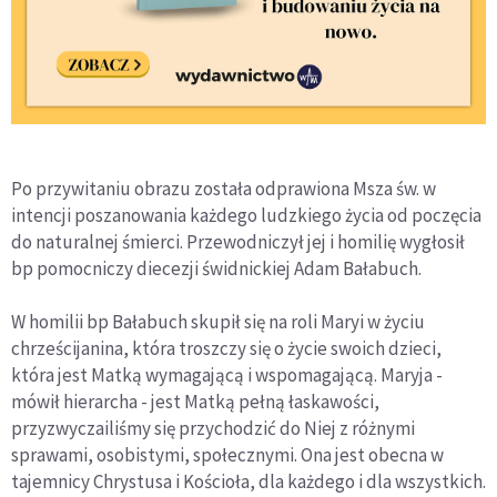
Po przywitaniu obrazu została odprawiona Msza św. w
intencji poszanowania każdego ludzkiego życia od poczęcia
do naturalnej śmierci. Przewodniczył jej i homilię wygłosił
bp pomocniczy diecezji świdnickiej Adam Bałabuch.
W homilii bp Bałabuch skupił się na roli Maryi w życiu
chrześcijanina, która troszczy się o życie swoich dzieci,
która jest Matką wymagającą i wspomagającą. Maryja -
mówił hierarcha - jest Matką pełną łaskawości,
przyzwyczailiśmy się przychodzić do Niej z różnymi
sprawami, osobistymi, społecznymi. Ona jest obecna w
tajemnicy Chrystusa i Kościoła, dla każdego i dla wszystkich.