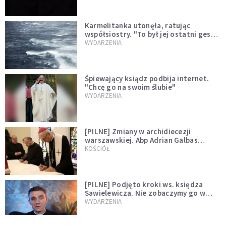
Karmelitanka utonęła, ratując
współsiostry. "To był jej ostatni gest
miłości"
WYDARZENIA
Śpiewający ksiądz podbija internet.
"Chcę go na swoim ślubie"
WYDARZENIA
[PILNE] Zmiany w archidiecezji
warszawskiej. Abp Adrian Galbas
wręczył dekrety nowym proboszczom
KOŚCIÓŁ
[PILNE] Podjęto kroki ws. księdza
Sawielewicza. Nie zobaczymy go w
mediach
WYDARZENIA