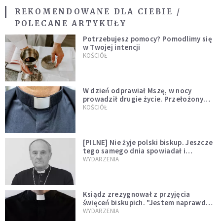
REKOMENDOWANE DLA CIEBIE /
POLECANE ARTYKUŁY
Potrzebujesz pomocy? Pomodlimy się
w Twojej intencji
KOŚCIÓŁ
W dzień odprawiał Mszę, w nocy
prowadził drugie życie. Przełożony
kazał mu opuścić zakon
KOŚCIÓŁ
[PILNE] Nie żyje polski biskup. Jeszcze
tego samego dnia spowiadał i
sprawował Mszę świętą
WYDARZENIA
Ksiądz zrezygnował z przyjęcia
święceń biskupich. "Jestem naprawdę
niegodny"
WYDARZENIA