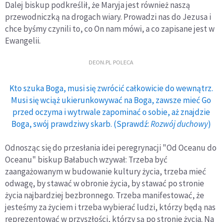
Dalej biskup podkreślił, że Maryja jest również naszą
przewodniczką na drogach wiary. Prowadzi nas do Jezusa i
chce byśmy czynili to, co On nam mówi, a co zapisane jest w
Ewangelii.
DEON.PL POLECA
Kto szuka Boga, musi się zwrócić całkowicie do wewnątrz.
Musi się wciąż ukierunkowywać na Boga, zawsze mieć Go
przed oczyma i wytrwale zapominać o sobie, aż znajdzie
Boga, swój prawdziwy skarb. (Sprawdź:
Rozwój duchowy
)
Odnosząc się do przesłania idei peregrynacji "Od Oceanu do
Oceanu" biskup Bałabuch wzywał: Trzeba być
zaangażowanym w budowanie kultury życia, trzeba mieć
odwagę, by stawać w obronie życia, by stawać po stronie
życia najbardziej bezbronnego. Trzeba manifestować, że
jesteśmy za życiem i trzeba wybierać ludzi, którzy będą nas
reprezentować w przyszłości, którzy są po stronie życia. Na