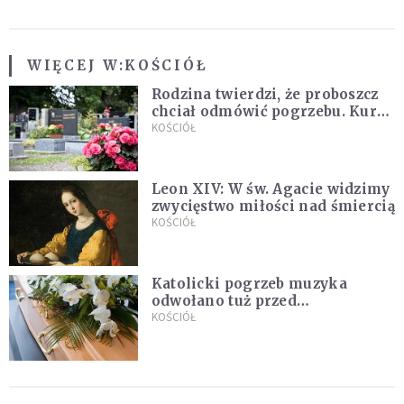
WIĘCEJ W:
KOŚCIÓŁ
Rodzina twierdzi, że proboszcz
chciał odmówić pogrzebu. Kuria
zapowiada wyjaśnienia
KOŚCIÓŁ
Leon XIV: W św. Agacie widzimy
zwycięstwo miłości nad śmiercią
KOŚCIÓŁ
Katolicki pogrzeb muzyka
odwołano tuż przed
uroczystością. Powodem była
KOŚCIÓŁ
przynależność do masonerii