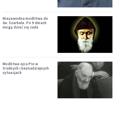
Niezawodna modlitwa do
św. Szarbela. Po 9 dniach
mogą dziać się cuda
Modlitwa ojca Pio w
trudnych i beznadziejnych
sytuacjach