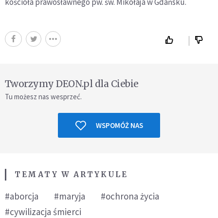
kościoła prawosławnego pw. św. Mikołaja w Gdańsku.
Tworzymy DEON.pl dla Ciebie
Tu możesz nas wesprzeć.
WSPOMÓŻ NAS
TEMATY W ARTYKULE
#aborcja
#maryja
#ochrona życia
#cywilizacja śmierci