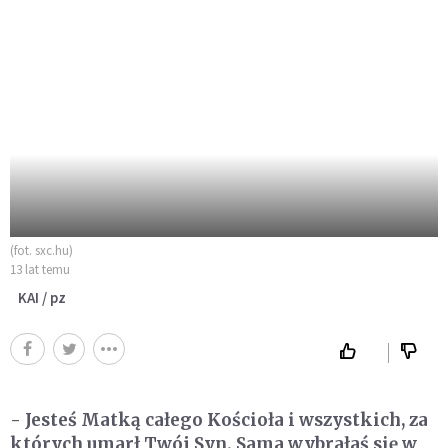
(fot. sxc.hu)
13 lat temu
KAI / pz
- Jesteś Matką całego Kościoła i wszystkich, za
których umarł Twój Syn. Sama wybrałaś się w