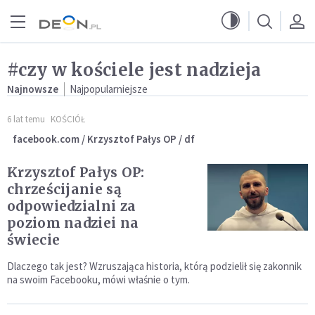
Przejdź do menu głównego
Przejdź do treści
#czy w kościele jest nadzieja
Najnowsze
Najpopularniejsze
6 lat temu
KOŚCIÓŁ
facebook.com / Krzysztof Pałys OP / df
Krzysztof Pałys OP:
chrześcijanie są
odpowiedzialni za
poziom nadziei na
świecie
Dlaczego tak jest? Wzruszająca historia, którą podzielił się zakonnik
na swoim Facebooku, mówi właśnie o tym.