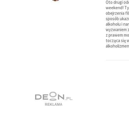
Oto drugi od
weekend! Ty
obejrzenia fi
sposób ukazu
alkoholu i na
wyzwaniem z
z prawem mo
tocząca się 
alkoholizmem