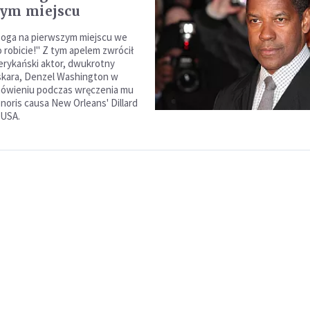
zym miejscu
Boga na pierwszym miejscu we
 robicie!" Z tym apelem zwrócił
erykański aktor, dwukrotny
kara, Denzel Washington w
ówieniu podczas wręczenia mu
noris causa New Orleans' Dillard
 USA.