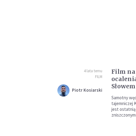
Film na
4 lata temu
FILM
ocalenia
Słowem
Piotr Kosiarski
Samotny węd
tajemniczej K
jest ostatnią
zniszczonym