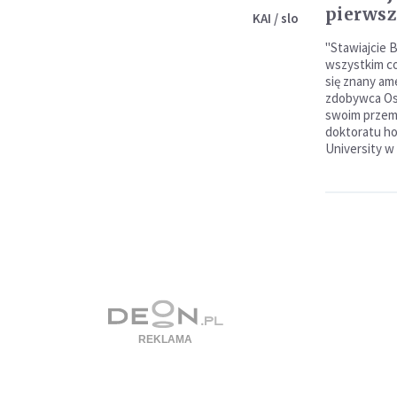
pierws
KAI / slo
"Stawiajcie 
wszystkim co
się znany am
zdobywca Os
swoim przem
doktoratu ho
University w