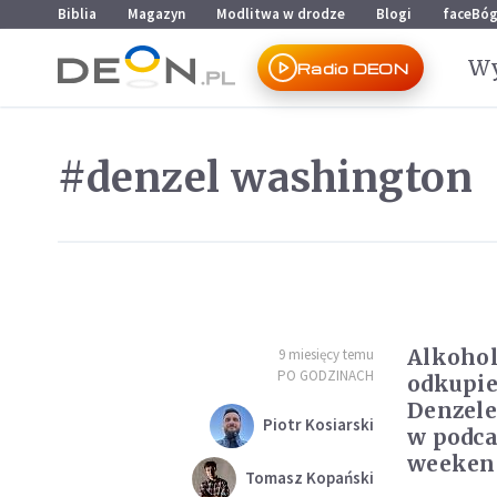
Przejdź do menu głównego
Przejdź do treści
Biblia
Magazyn
Modlitwa w drodze
Blogi
faceBó
Wy
Radio DEON
#denzel washington
Alkohol
9 miesięcy temu
PO GODZINACH
odkupie
Denzel
Piotr Kosiarski
w podca
weeken
Tomasz Kopański