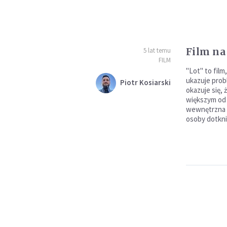
Film na
5 lat temu
FILM
"Lot" to fil
ukazuje prob
Piotr Kosiarski
okazuje się,
większym od
wewnętrzna w
osoby dotkni