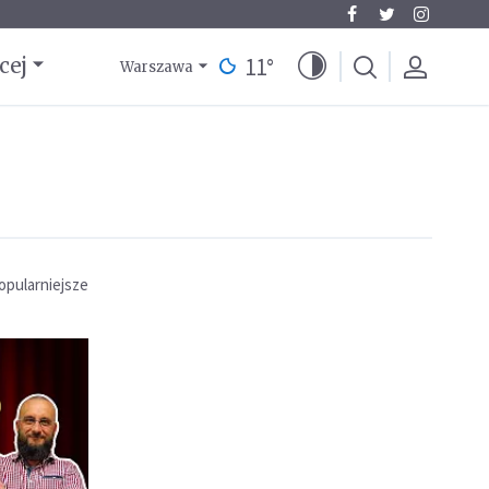
11
°
cej
Warszawa
opularniejsze