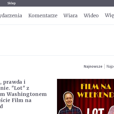
g
Sklep
Wię
darzenia
Komentarze
Wiara
Wideo
Najnowsze
Najp
, prawda i
nie. "Lot" z
em Washingtonem
ście Film na
d