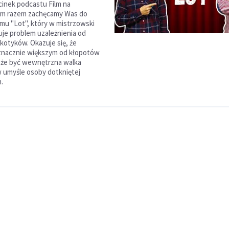
cinek podcastu Film na
m razem zachęcamy Was do
lmu "Lot", który w mistrzowski
je problem uzależnienia od
rkotyków. Okazuje się, że
nacznie większym od kłopotów
że być wewnętrzna walka
w umyśle osoby dotkniętej
.