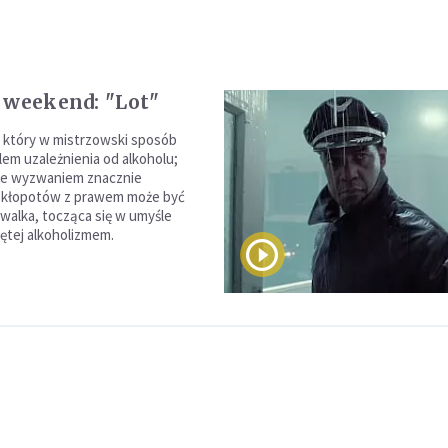
 weekend: "Lot"
m, który w mistrzowski sposób
lem uzależnienia od alkoholu;
 że wyzwaniem znacznie
 kłopotów z prawem może być
alka, tocząca się w umyśle
ętej alkoholizmem.