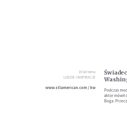
Świadec
10 lat temu
LUDZIE I INSPIRACJE
Washing
www.stlamerican.com / kw
Podczas mod
aktor mówił 
Boga. Przecz