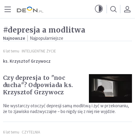
Przejdź do menu głównego
Przejdź do treści
#depresja a modlitwa
Najnowsze
Najpopularniejsze
6 lat temu
INTELIGENTNE ŻYCIE
ks. Krzysztof Grzywocz
Czy depresja to "noc
ducha"? Odpowiada ks.
Krzysztof Grzywocz
Nie wystarczy otoczyć depresji samą modlitwą i żyć w przekonaniu,
że to zjawisko nadzwyczajne – bo nigdy się z niej nie wyjdzie.
6 lat temu
CZYTELNIA