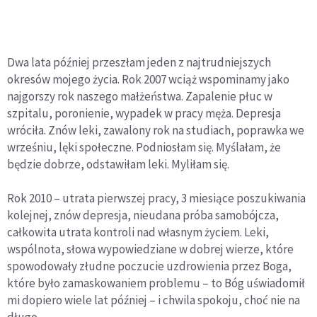
Dwa lata później przeszłam jeden z najtrudniejszych
okresów mojego życia. Rok 2007 wciąż wspominamy jako
najgorszy rok naszego małżeństwa. Zapalenie płuc w
szpitalu, poronienie, wypadek w pracy męża. Depresja
wróciła. Znów leki, zawalony rok na studiach, poprawka we
wrześniu, lęki społeczne. Podniosłam się. Myślałam, że
będzie dobrze, odstawiłam leki. Myliłam się.
Rok 2010 – utrata pierwszej pracy, 3 miesiące poszukiwania
kolejnej, znów depresja, nieudana próba samobójcza,
całkowita utrata kontroli nad własnym życiem. Leki,
wspólnota, słowa wypowiedziane w dobrej wierze, które
spowodowały złudne poczucie uzdrowienia przez Boga,
które było zamaskowaniem problemu – to Bóg uświadomił
mi dopiero wiele lat później – i chwila spokoju, choć nie na
długo.