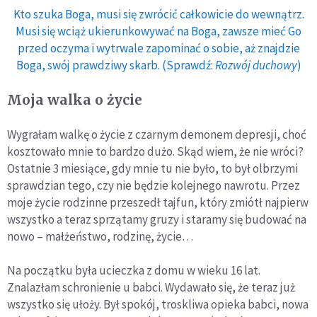
Kto szuka Boga, musi się zwrócić całkowicie do wewnątrz.
Musi się wciąż ukierunkowywać na Boga, zawsze mieć Go
przed oczyma i wytrwale zapominać o sobie, aż znajdzie
Boga, swój prawdziwy skarb. (Sprawdź:
Rozwój duchowy
)
Moja walka o życie
Wygrałam walkę o życie z czarnym demonem depresji, choć
kosztowało mnie to bardzo dużo. Skąd wiem, że nie wróci?
Ostatnie 3 miesiące, gdy mnie tu nie było, to był olbrzymi
sprawdzian tego, czy nie będzie kolejnego nawrotu. Przez
moje życie rodzinne przeszedł tajfun, który zmiótł najpierw
wszystko a teraz sprzątamy gruzy i staramy się budować na
nowo – małżeństwo, rodzinę, życie…
Na początku była ucieczka z domu w wieku 16 lat.
Znalazłam schronienie u babci. Wydawało się, że teraz już
wszystko się ułoży. Był spokój, troskliwa opieka babci, nowa