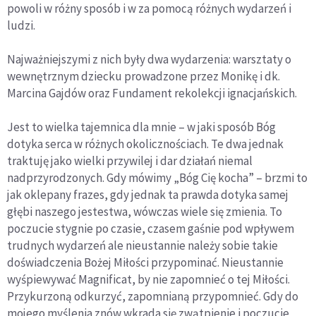
powoli w różny sposób i w za pomocą różnych wydarzeń i
ludzi.
Najważniejszymi z nich były dwa wydarzenia: warsztaty o
wewnętrznym dziecku prowadzone przez Monikę i dk.
Marcina Gajdów oraz Fundament rekolekcji ignacjańskich.
Jest to wielka tajemnica dla mnie – w jaki sposób Bóg
dotyka serca w różnych okolicznościach. Te dwa jednak
traktuję jako wielki przywilej i dar działań niemal
nadprzyrodzonych. Gdy mówimy „Bóg Cię kocha” – brzmi to
jak oklepany frazes, gdy jednak ta prawda dotyka samej
głębi naszego jestestwa, wówczas wiele się zmienia. To
poczucie stygnie po czasie, czasem gaśnie pod wpływem
trudnych wydarzeń ale nieustannie należy sobie takie
doświadczenia Bożej Miłości przypominać. Nieustannie
wyśpiewywać Magnificat, by nie zapomnieć o tej Miłości.
Przykurzoną odkurzyć, zapomnianą przypomnieć. Gdy do
mojego myślenia znów wkrada się zwątpienie i poczucie