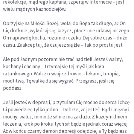
rekolekcje, mądrego kapłana, szperaj w Internecie – jest
wielu mądrych kaznodziejów.
Oprzyj się na Miłości Bożej, wołaj do Boga tak długo, aż On
Cię dotknie, wykłócaj się, krzycz, płacz i nie udawaj niczego.
On naprawdę kocha, rozumie i czeka. Daj sobie czas – dużo
czasu. Zaakceptuj, że czujesz się źle – tak po prostu jest.
Ale pod żadnym pozorem nie trać nadziei! Jesteś ważny,
kochany i chciany – trzymaj się tej myśli jak koła
ratunkowego. Walcz o swoje zdrowie – lekami, terapią,
modlitwą. Tę walkę da się wygrać. Przegrasz, jeśli się
poddasz.
Jeśli jesteś w depresji, przytulam Cię mocno do serca i chcę
Ci powiedzieć tylko jedno – Dobrze, że jesteś! Bądź mężny i
mocny, walcz, mimo że sił nie ma za dużo. Z każdym dniem
leczenia, krok po kroku tych sił będzie jednak coraz więcej.
Aż w końcu czarny demon depresji odejdzie, a Ty będziesz