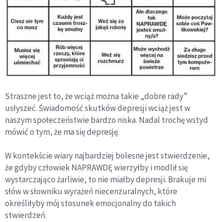
Straszne jest to, że wciąż można takie „dobre rady”
usłyszeć. Świadomość skutków depresji wciąż jest w
naszym społeczeństwie bardzo niska. Nadal trochę wstyd
mówić o tym, że ma się depresję.
W kontekście wiary najbardziej bolesne jest stwierdzenie,
że gdyby człowiek NAPRAWDĘ wierzyłby i modlił się
wystarczająco żarliwie, to nie miałby depresji. Brakuje mi
słów w słowniku wyrażeń niecenzuralnych, które
określiłyby mój stosunek emocjonalny do takich
stwierdzeń.