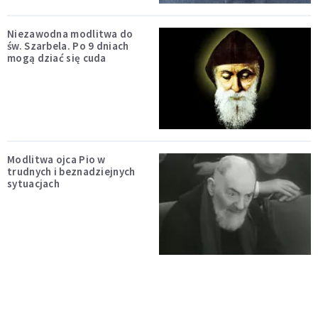
Niezawodna modlitwa do
św. Szarbela. Po 9 dniach
mogą dziać się cuda
Modlitwa ojca Pio w
trudnych i beznadziejnych
sytuacjach