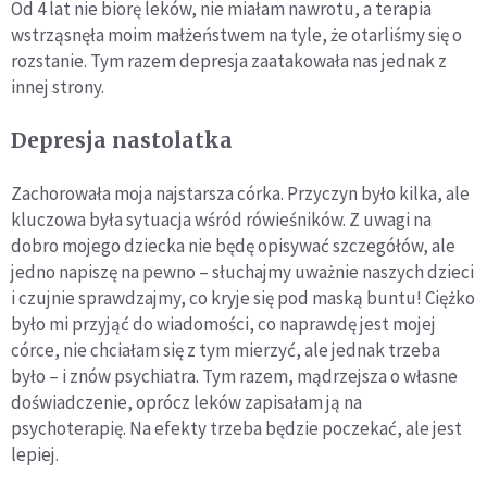
Od 4 lat nie biorę leków, nie miałam nawrotu, a terapia
wstrząsnęła moim małżeństwem na tyle, że otarliśmy się o
rozstanie. Tym razem depresja zaatakowała nas jednak z
innej strony.
Depresja nastolatka
Zachorowała moja najstarsza córka. Przyczyn było kilka, ale
kluczowa była sytuacja wśród rówieśników. Z uwagi na
dobro mojego dziecka nie będę opisywać szczegółów, ale
jedno napiszę na pewno – słuchajmy uważnie naszych dzieci
i czujnie sprawdzajmy, co kryje się pod maską buntu! Ciężko
było mi przyjąć do wiadomości, co naprawdę jest mojej
córce, nie chciałam się z tym mierzyć, ale jednak trzeba
było – i znów psychiatra. Tym razem, mądrzejsza o własne
doświadczenie, oprócz leków zapisałam ją na
psychoterapię. Na efekty trzeba będzie poczekać, ale jest
lepiej.