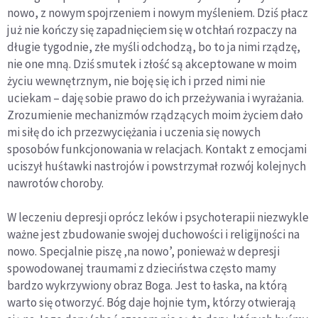
nowo, z nowym spojrzeniem i nowym myśleniem. Dziś płacz
już nie kończy się zapadnięciem się w otchłań rozpaczy na
długie tygodnie, złe myśli odchodzą, bo to ja nimi rządzę,
nie one mną. Dziś smutek i złość są akceptowane w moim
życiu wewnętrznym, nie boję się ich i przed nimi nie
uciekam – daję sobie prawo do ich przeżywania i wyrażania.
Zrozumienie mechanizmów rządzących moim życiem dało
mi siłę do ich przezwyciężania i uczenia się nowych
sposobów funkcjonowania w relacjach. Kontakt z emocjami
uciszył huśtawki nastrojów i powstrzymał rozwój kolejnych
nawrotów choroby.
W leczeniu depresji oprócz leków i psychoterapii niezwykle
ważne jest zbudowanie swojej duchowości i religijności na
nowo. Specjalnie piszę ‚na nowo’, ponieważ w depresji
spowodowanej traumami z dzieciństwa często mamy
bardzo wykrzywiony obraz Boga. Jest to łaska, na którą
warto się otworzyć. Bóg daje hojnie tym, którzy otwierają