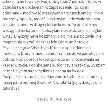
szkoła, fajne towarzystwo, dobry czas. A jednak – to, co w
dzieciństwie upchnęłam w zaprzeczeniu, to, co mi
odebrano – możliwość przeżywania trudnych emocji, moje
potrzeby, spokój, radość, beztroskę – odezwało się z siłą
trzęsienia ziemi w drugiej klasie liceum. Po prostu ktoś
wyciągnął mi baterie – położyłam się do łóżka i nie mogłam
wstać. Dręczyły mnie koszmary, ciało miałam z ołowiu, nie
mogłam się ruszyć. Na szczęście Centrum Zdrowia
Psychicznego w Gdyni było 10 minut spacerkiem od
miejsca, w którym mieszkałam. Trafiłam do wspaniałej pani
doktor, która oprócz leków sporo ze mną rozmawiała na
każdej wizycie. Podniosłam się, skończyłam szkołę, wyszłam
za mąż, byłam najszczęśliwszą osobą na świecie.
Rozpoczęłam studia, oczekiwałam już wtedy na narodziny
mojej pierworodnej Szalonej Nastolatki (jeju, dziś już ona
taka duża).
DEON.PL POLECA