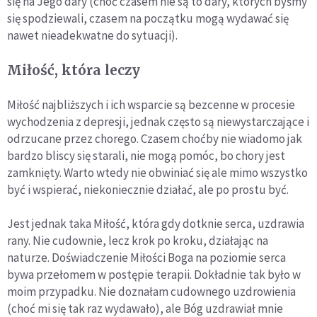
się na Jego dary (choć czasem nie są to dary, których byśmy
się spodziewali, czasem na początku mogą wydawać się
nawet nieadekwatne do sytuacji).
Miłość, która leczy
Miłość najbliższych i ich wsparcie są bezcenne w procesie
wychodzenia z depresji, jednak często są niewystarczające i
odrzucane przez chorego. Czasem choćby nie wiadomo jak
bardzo bliscy się starali, nie mogą pomóc, bo chory jest
zamknięty. Warto wtedy nie obwiniać się ale mimo wszystko
być i wspierać, niekoniecznie działać, ale po prostu być.
Jest jednak taka Miłość, która gdy dotknie serca, uzdrawia
rany. Nie cudownie, lecz krok po kroku, działając na
naturze. Doświadczenie Miłości Boga na poziomie serca
bywa przełomem w postępie terapii. Dokładnie tak było w
moim przypadku. Nie doznałam cudownego uzdrowienia
(choć mi się tak raz wydawało), ale Bóg uzdrawiał mnie