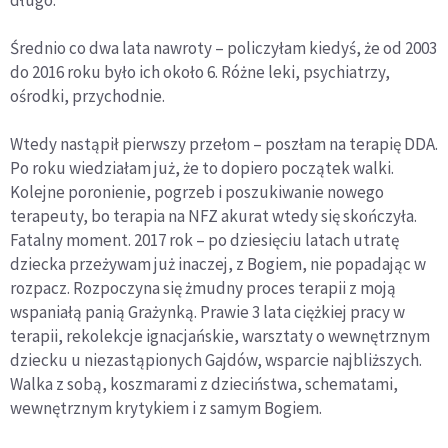
Średnio co dwa lata nawroty – policzyłam kiedyś, że od 2003
do 2016 roku było ich około 6. Różne leki, psychiatrzy,
ośrodki, przychodnie.
Wtedy nastąpił pierwszy przełom – poszłam na terapię DDA.
Po roku wiedziałam już, że to dopiero początek walki.
Kolejne poronienie, pogrzeb i poszukiwanie nowego
terapeuty, bo terapia na NFZ akurat wtedy się skończyła.
Fatalny moment. 2017 rok – po dziesięciu latach utratę
dziecka przeżywam już inaczej, z Bogiem, nie popadając w
rozpacz. Rozpoczyna się żmudny proces terapii z moją
wspaniałą panią Grażynką. Prawie 3 lata ciężkiej pracy w
terapii, rekolekcje ignacjańskie, warsztaty o wewnętrznym
dziecku u niezastąpionych Gajdów, wsparcie najbliższych.
Walka z sobą, koszmarami z dzieciństwa, schematami,
wewnętrznym krytykiem i z samym Bogiem.