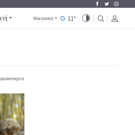
11
°
cej
Warszawa
opularniejsze