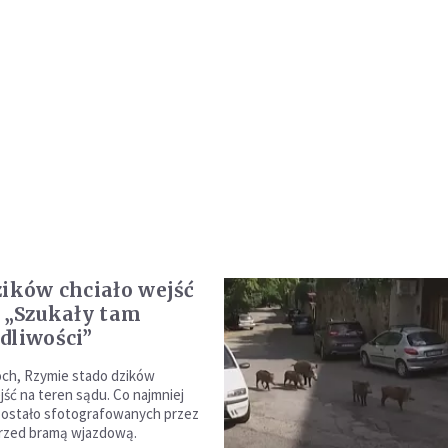
zików chciało wejść
. „Szukały tam
dliwości”
och, Rzymie stado dzików
jść na teren sądu. Co najmniej
zostało sfotografowanych przez
rzed bramą wjazdową.