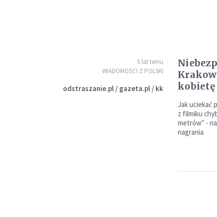
Niebezp
5 lat temu
WIADOMOŚCI Z POLSKI
Krakowi
kobietę
odstraszanie.pl / gazeta.pl / kk
Jak uciekać 
z filmiku chy
metrów" - na
nagrania.