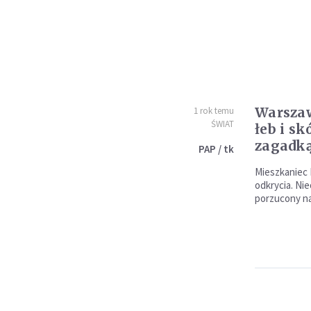
Warszaw
1 rok temu
ŚWIAT
łeb i s
zagadką
PAP / tk
Mieszkaniec 
odkrycia. Ni
porzucony na 