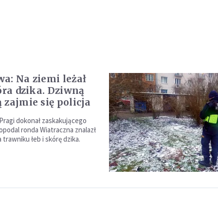
a: Na ziemi leżał
kóra dzika. Dziwną
 zajmie się policja
Pragi dokonał zaskakującego
eopodal ronda Wiatraczna znalazł
trawniku łeb i skórę dzika.