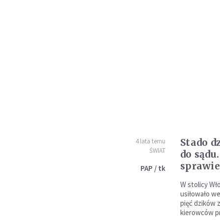
Stado d
4 lata temu
ŚWIAT
do sądu
sprawie
PAP / tk
W stolicy Wł
usiłowało we
pięć dzików 
kierowców p