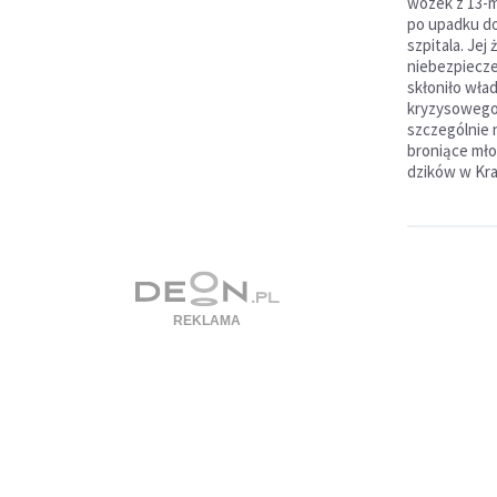
wózek z 13-m
po upadku do
szpitala. Jej 
niebezpiecze
skłoniło wła
kryzysowego.
szczególnie 
broniące mło
dzików w Kra