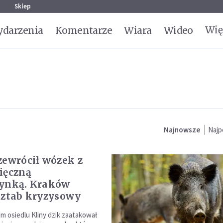
g
Sklep
Wię
darzenia
Komentarze
Wiara
Wideo
Najnowsze
Najp
zewrócił wózek z
ięczną
zynką. Kraków
sztab kryzysowy
m osiedlu Kliny dzik zaatakował