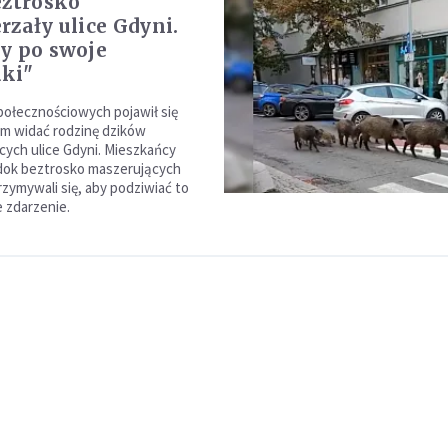
eztrosko
rzały ulice Gdyni.
y po swoje
ki"
ołecznościowych pojawił się
rym widać rodzinę dzików
cych ulice Gdyni. Mieszkańcy
dok beztrosko maszerujących
rzymywali się, aby podziwiać to
 zdarzenie.