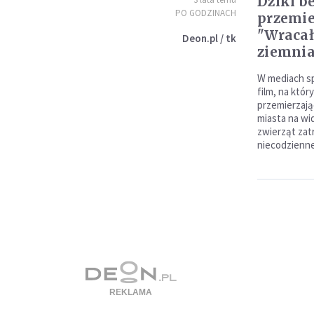
Dziki b
PO GODZINACH
przemie
"Wracał
Deon.pl / tk
ziemnia
W mediach sp
film, na któ
przemierzają
miasta na wi
zwierząt zat
niecodzienne