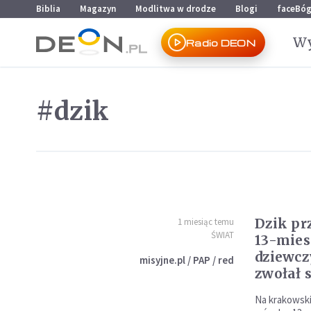
Przejdź do menu głównego
Przejdź do treści
Biblia
Magazyn
Modlitwa w drodze
Blogi
faceBó
Wy
Radio DEON
#dzik
Dzik pr
1 miesiąc temu
ŚWIAT
13-mies
dziewc
misyjne.pl / PAP / red
zwołał 
Na krakowski