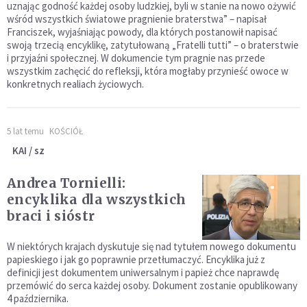
uznając godność każdej osoby ludzkiej, byli w stanie na nowo ożywić
wśród wszystkich światowe pragnienie braterstwa” – napisał
Franciszek, wyjaśniając powody, dla których postanowił napisać
swoją trzecią encyklikę, zatytułowaną „Fratelli tutti” – o braterstwie
i przyjaźni społecznej. W dokumencie tym pragnie nas przede
wszystkim zachęcić do refleksji, która mogłaby przynieść owoce w
konkretnych realiach życiowych.
5 lat temu
KOŚCIÓŁ
KAI / sz
Andrea Tornielli:
encyklika dla wszystkich
braci i sióstr
W niektórych krajach dyskutuje się nad tytułem nowego dokumentu
papieskiego i jak go poprawnie przetłumaczyć. Encyklika już z
definicji jest dokumentem uniwersalnym i papież chce naprawdę
przemówić do serca każdej osoby. Dokument zostanie opublikowany
4 października.