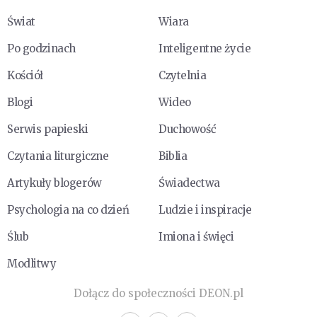
Świat
Wiara
Po godzinach
Inteligentne życie
Kościół
Czytelnia
Blogi
Wideo
Serwis papieski
Duchowość
Czytania liturgiczne
Biblia
Artykuły blogerów
Świadectwa
Psychologia na co dzień
Ludzie i inspiracje
Ślub
Imiona i święci
Modlitwy
Dołącz do społeczności DEON.pl