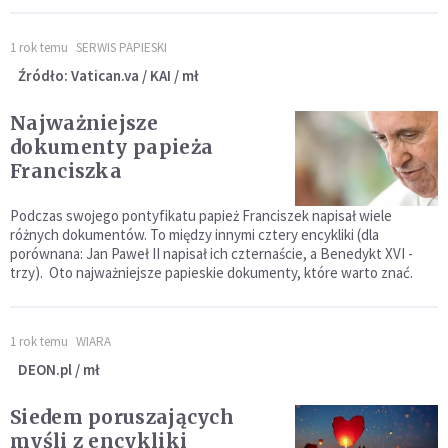
1 rok temu
SERWIS PAPIESKI
Źródło: Vatican.va / KAI / mł
Najważniejsze
dokumenty papieża
Franciszka
Podczas swojego pontyfikatu papież Franciszek napisał wiele
różnych dokumentów. To między innymi cztery encykliki (dla
porównana: Jan Paweł II napisał ich czternaście, a Benedykt XVI -
trzy). Oto najważniejsze papieskie dokumenty, które warto znać.
1 rok temu
WIARA
DEON.pl / mł
Siedem poruszających
myśli z encykliki