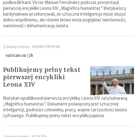
podkreślił kard. Víctor Manuel Fernández podczas prezentacji
pierwszej encykliki Leona XIV „Magnifica humanitas”. Watykańscy
kardynałowie przekonywali, że sztuczna inteligencja może służyć
dobru wspólnemu, ale równie łatwo może pogłębiać nierówności,
samotność i dehumanizację świata.
2 miesiące temu
SERWIS PAPIESKI
vatican.va / jh
Publikujemy pełny tekst
pierwszej encykliki
Leona XIV
Watykan opublikował pierwszą encyklikę Leona XIV zatytułowaną
„Magnifica humanitas”. Dokument poświęcony jest sztucznej
inteligencji, godności człowieka, pracy, wojnie i przyszłości świata
cyfrowego. Publikujemy pełny tekst encykliki papieża.
2 miesiące temu
KOŚCIÓŁ