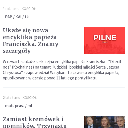
1 rok temu
KOŚCIÓŁ
PAP / KAI / tk
Ukaże się nowa
encyklika papieża
Franciszka. Znamy
szczegóły
W czwartek ukaże się kolejna encyklika papieża Franciszka - "Dilexit
nos" (Kochał nas) na temat "ludzkiej i boskiej miłości Serca Jezusa
Chrystusa" - zapowiedział Watykan. To czwarta encyklika papieża,
opublikowana w czasie ponad 11 lat jego pontyfikatu.
2 lata temu
KOŚCIÓŁ
mat. pras. / mł
Zamiast kremówek i
pomników. Trzynastu