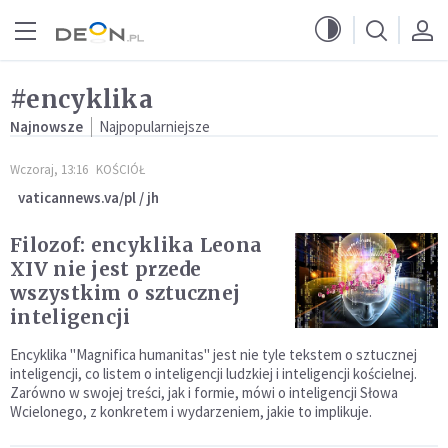
Przejdź do menu głównego
Przejdź do treści
#encyklika
Najnowsze
Najpopularniejsze
Wczoraj, 13:16
KOŚCIÓŁ
vaticannews.va/pl / jh
Filozof: encyklika Leona
XIV nie jest przede
wszystkim o sztucznej
inteligencji
Encyklika "Magnifica humanitas" jest nie tyle tekstem o sztucznej
inteligencji, co listem o inteligencji ludzkiej i inteligencji kościelnej.
Zarówno w swojej treści, jak i formie, mówi o inteligencji Słowa
Wcielonego, z konkretem i wydarzeniem, jakie to implikuje.