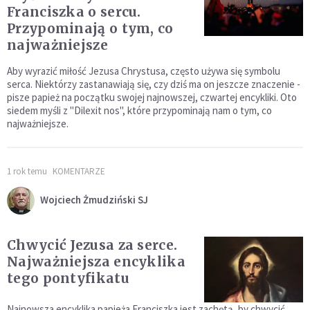
Franciszka o sercu.
Przypominają o tym, co
najważniejsze
Aby wyrazić miłość Jezusa Chrystusa, często używa się symbolu
serca. Niektórzy zastanawiają się, czy dziś ma on jeszcze znaczenie -
pisze papież na początku swojej najnowszej, czwartej encykliki. Oto
siedem myśli z "Dilexit nos", które przypominają nam o tym, co
najważniejsze.
1 rok temu
KOMENTARZE
Wojciech Żmudziński SJ
Chwycić Jezusa za serce.
Najważniejsza encyklika
tego pontyfikatu
Najnowsza encyklika papieża Franciszka jest zachętą, by chwycić