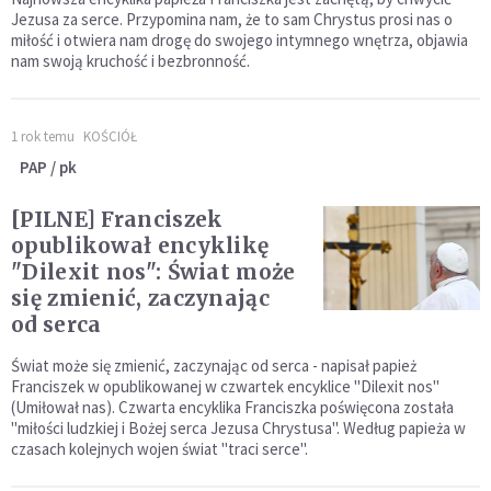
Jezusa za serce. Przypomina nam, że to sam Chrystus prosi nas o
miłość i otwiera nam drogę do swojego intymnego wnętrza, objawia
nam swoją kruchość i bezbronność.
1 rok temu
KOŚCIÓŁ
PAP / pk
[PILNE] Franciszek
opublikował encyklikę
"Dilexit nos": Świat może
się zmienić, zaczynając
od serca
Świat może się zmienić, zaczynając od serca - napisał papież
Franciszek w opublikowanej w czwartek encyklice "Dilexit nos"
(Umiłował nas). Czwarta encyklika Franciszka poświęcona została
"miłości ludzkiej i Bożej serca Jezusa Chrystusa". Według papieża w
czasach kolejnych wojen świat "traci serce".