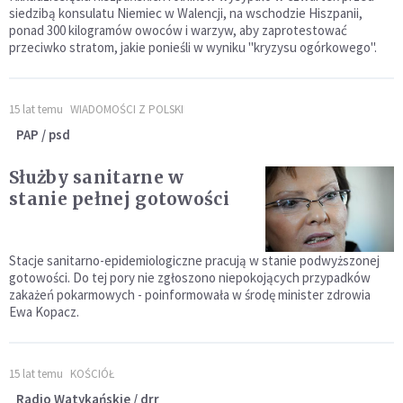
siedzibą konsulatu Niemiec w Walencji, na wschodzie Hiszpanii,
ponad 300 kilogramów owoców i warzyw, aby zaprotestować
przeciwko stratom, jakie ponieśli w wyniku "kryzysu ogórkowego".
15 lat temu
WIADOMOŚCI Z POLSKI
PAP / psd
Służby sanitarne w
stanie pełnej gotowości
Stacje sanitarno-epidemiologiczne pracują w stanie podwyższonej
gotowości. Do tej pory nie zgłoszono niepokojących przypadków
zakażeń pokarmowych - poinformowała w środę minister zdrowia
Ewa Kopacz.
15 lat temu
KOŚCIÓŁ
Radio Watykańskie / drr