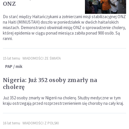
ONZ
Do starć między Haitańczykami a żołnierzami misji stabilizacyjnej ONZ
na Haiti (MINUSTAH) doszło w poniedziałek w dwóch haitańskich
miastach. Demonstranci obwiniali misję ONZ o sprowadzenie cholery,
której epidemia w ciągu ponad miesiąca zabiła ponad 900 osób. Są
ranni.
15 lat temu
WIADOMOŚCI ZE ŚWIATA
PAP / mik
Nigeria: Już 352 osoby zmarły na
cholerę
Już 352 osoby zmarły w Nigerii na cholerę. Służby medyczne w tym
kraju ostrzegają przed rozprzestrzenieniem się choroby na cały kraj.
16 lat temu
WIADOMOŚCI Z POLSKI