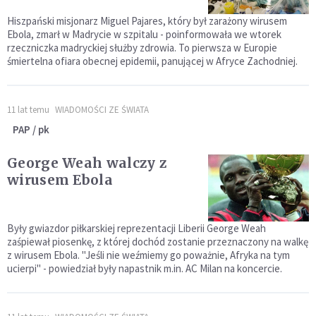
Hiszpański misjonarz Miguel Pajares, który był zarażony wirusem
Ebola, zmarł w Madrycie w szpitalu - poinformowała we wtorek
rzeczniczka madryckiej służby zdrowia. To pierwsza w Europie
śmiertelna ofiara obecnej epidemii, panującej w Afryce Zachodniej.
11 lat temu
WIADOMOŚCI ZE ŚWIATA
PAP / pk
George Weah walczy z
wirusem Ebola
Były gwiazdor piłkarskiej reprezentacji Liberii George Weah
zaśpiewał piosenkę, z której dochód zostanie przeznaczony na walkę
z wirusem Ebola. "Jeśli nie weźmiemy go poważnie, Afryka na tym
ucierpi" - powiedział były napastnik m.in. AC Milan na koncercie.