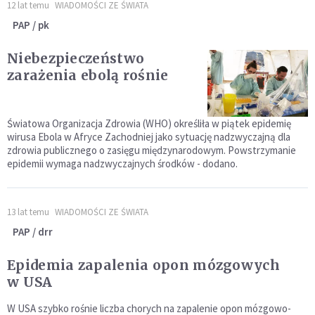
12 lat temu
WIADOMOŚCI ZE ŚWIATA
PAP / pk
Niebezpieczeństwo
zarażenia ebolą rośnie
Światowa Organizacja Zdrowia (WHO) określiła w piątek epidemię
wirusa Ebola w Afryce Zachodniej jako sytuację nadzwyczajną dla
zdrowia publicznego o zasięgu międzynarodowym. Powstrzymanie
epidemii wymaga nadzwyczajnych środków - dodano.
13 lat temu
WIADOMOŚCI ZE ŚWIATA
PAP / drr
Epidemia zapalenia opon mózgowych
w USA
W USA szybko rośnie liczba chorych na zapalenie opon mózgowo-