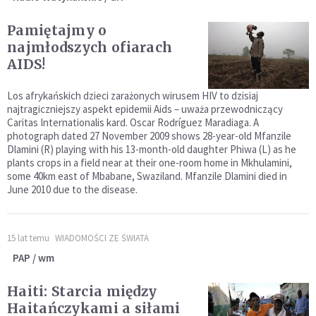
Pamiętajmy o
najmłodszych ofiarach
AIDS!
Los afrykańskich dzieci zarażonych wirusem HIV to dzisiaj
najtragiczniejszy aspekt epidemii Aids – uważa przewodniczący
Caritas Internationalis kard. Oscar Rodríguez Maradiaga. A
photograph dated 27 November 2009 shows 28-year-old Mfanzile
Dlamini (R) playing with his 13-month-old daughter Phiwa (L) as he
plants crops in a field near at their one-room home in Mkhulamini,
some 40km east of Mbabane, Swaziland. Mfanzile Dlamini died in
June 2010 due to the disease.
15 lat temu
WIADOMOŚCI ZE ŚWIATA
PAP / wm
Haiti: Starcia między
Haitańczykami a siłami