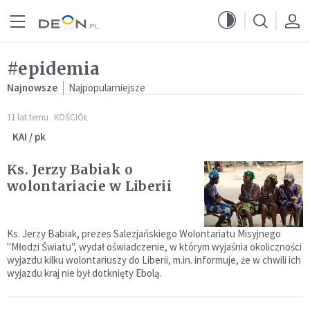
Przejdź do menu głównego
Przejdź do treści
#epidemia
Najnowsze
Najpopularniejsze
11 lat temu
KOŚCIÓŁ
KAI / pk
Ks. Jerzy Babiak o
wolontariacie w Liberii
Ks. Jerzy Babiak, prezes Salezjańskiego Wolontariatu Misyjnego
"Młodzi Światu", wydał oświadczenie, w którym wyjaśnia okoliczności
wyjazdu kilku wolontariuszy do Liberii, m.in. informuje, że w chwili ich
wyjazdu kraj nie był dotknięty Ebolą.