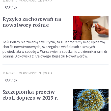
11 lat temu
WIADOMOŚCI ZE ŚWIATA
PAP / pk
Ryzyko zachorowań na
nowotwory rośnie
Jeśli Polacy nie zmienią stylu życia, za 10 lat możemy mieć epidemię
chorób nowotworowych, szczególnie wśród osób starszych -
powiedziała w sobotę w Warszawie na spotkaniu z dziennikarzami dr
Joanna Didkowska z Krajowego Rejestru Nowotworów.
11 lat temu
WIADOMOŚCI ZE ŚWIATA
PAP / pk
Szczepionka przeciw
eboli dopiero w 2015 r.