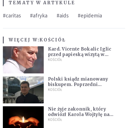
TEMATY W ARTYKULE
#caritas
#afryka
#aids
#epidemia
WIĘCEJ W:
KOŚCIÓŁ
Kard. Vicente Bokalic Iglic
przed papieską wizytą w
Argentynie: Nasz pokorny lud
KOŚCIÓŁ
kocha papieża
Polski ksiądz mianowany
biskupem. Poprzedni
ordynariusz zrezygnował
KOŚCIÓŁ
Nie żyje zakonnik, który
odwiózł Karola Wojtyłę na
konklawe. Jan Paweł II nazywał
KOŚCIÓŁ
go "winowajcą"