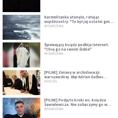
Karmelitanka utonęła, ratując
współsiostry. "To był jej ostatni gest
miłości"
WYDARZENIA
Śpiewający ksiądz podbija internet.
"Chcę go na swoim ślubie"
WYDARZENIA
[PILNE] Zmiany w archidiecezji
warszawskiej. Abp Adrian Galbas
wręczył dekrety nowym proboszczom
KOŚCIÓŁ
[PILNE] Podjęto kroki ws. księdza
Sawielewicza. Nie zobaczymy go w
mediach
WYDARZENIA