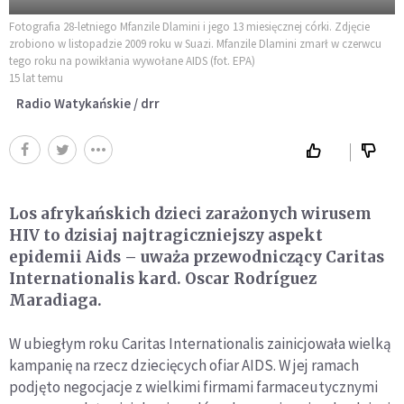
Fotografia 28-letniego Mfanzile Dlamini i jego 13 miesięcznej córki. Zdjęcie
zrobiono w listopadzie 2009 roku w Suazi. Mfanzile Dlamini zmarł w czerwcu
tego roku na powikłania wywołane AIDS (fot. EPA)
15 lat temu
Radio Watykańskie / drr
Los afrykańskich dzieci zarażonych wirusem
HIV to dzisiaj najtragiczniejszy aspekt
epidemii Aids – uważa przewodniczący Caritas
Internationalis kard. Oscar Rodríguez
Maradiaga.
W ubiegłym roku Caritas Internationalis zainicjowała wielką
kampanię na rzecz dziecięcych ofiar AIDS. W jej ramach
podjęto negocjacje z wielkimi firmami farmaceutycznymi