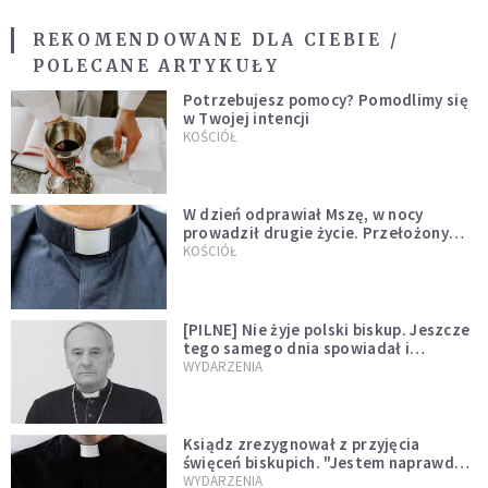
REKOMENDOWANE DLA CIEBIE /
POLECANE ARTYKUŁY
Potrzebujesz pomocy? Pomodlimy się
w Twojej intencji
KOŚCIÓŁ
W dzień odprawiał Mszę, w nocy
prowadził drugie życie. Przełożony
kazał mu opuścić zakon
KOŚCIÓŁ
[PILNE] Nie żyje polski biskup. Jeszcze
tego samego dnia spowiadał i
sprawował Mszę świętą
WYDARZENIA
Ksiądz zrezygnował z przyjęcia
święceń biskupich. "Jestem naprawdę
niegodny"
WYDARZENIA