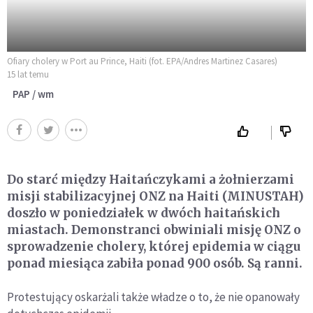
Ofiary cholery w Port au Prince, Haiti (fot. EPA/Andres Martinez Casares)
15 lat temu
PAP / wm
Do starć między Haitańczykami a żołnierzami
misji stabilizacyjnej ONZ na Haiti (MINUSTAH)
doszło w poniedziałek w dwóch haitańskich
miastach. Demonstranci obwiniali misję ONZ o
sprowadzenie cholery, której epidemia w ciągu
ponad miesiąca zabiła ponad 900 osób. Są ranni.
Protestujący oskarżali także władze o to, że nie opanowały