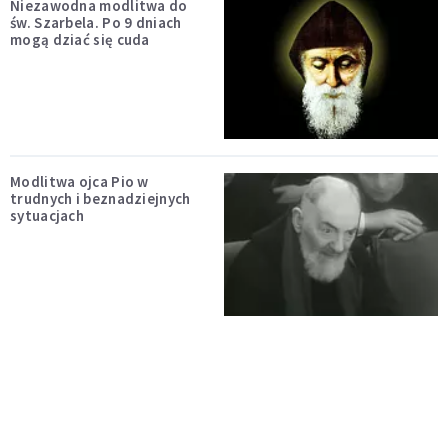
Niezawodna modlitwa do
św. Szarbela. Po 9 dniach
mogą dziać się cuda
Modlitwa ojca Pio w
trudnych i beznadziejnych
sytuacjach