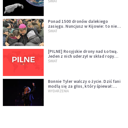
asteroidą, która poprzedzi znacznie
ŚWIAT
większego "gościa"
Ponad 1500 dronów dalekiego
zasięgu. Nuncjusz w Kijowie: to nie
wygląda na wolę zakończenia wojny
ŚWIAT
[PILNE] Rosyjskie drony nad Łotwą.
Jeden z nich uderzył w skład ropy
naftowej
ŚWIAT
Bonnie Tyler walczy o życie. Dziś fani
modlą się za głos, który śpiewał:
"Lord, help me"
WYDARZENIA