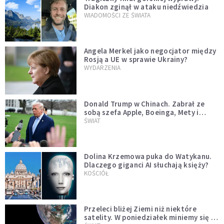
Diakon zginął w ataku niedźwiedzia
WIADOMOŚCI ZE ŚWIATA
Angela Merkel jako negocjator między
Rosją a UE w sprawie Ukrainy?
WYDARZENIA
Donald Trump w Chinach. Zabrał ze
sobą szefa Apple, Boeinga, Mety i
Muska
ŚWIAT
Dolina Krzemowa puka do Watykanu.
Dlaczego giganci AI słuchają księży?
KOŚCIÓŁ
Przeleci bliżej Ziemi niż niektóre
satelity. W poniedziałek miniemy się z