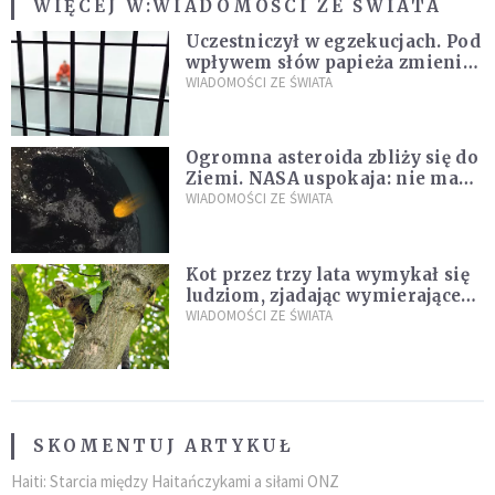
WIĘCEJ W:
WIADOMOŚCI ZE ŚWIATA
Uczestniczył w egzekucjach. Pod
wpływem słów papieża zmienił
zdanie
WIADOMOŚCI ZE ŚWIATA
Ogromna asteroida zbliży się do
Ziemi. NASA uspokaja: nie ma
zagrożenia
WIADOMOŚCI ZE ŚWIATA
Kot przez trzy lata wymykał się
ludziom, zjadając wymierające
kaczki. W końcu popełnił
WIADOMOŚCI ZE ŚWIATA
fatalny błąd
SKOMENTUJ ARTYKUŁ
Haiti: Starcia między Haitańczykami a siłami ONZ