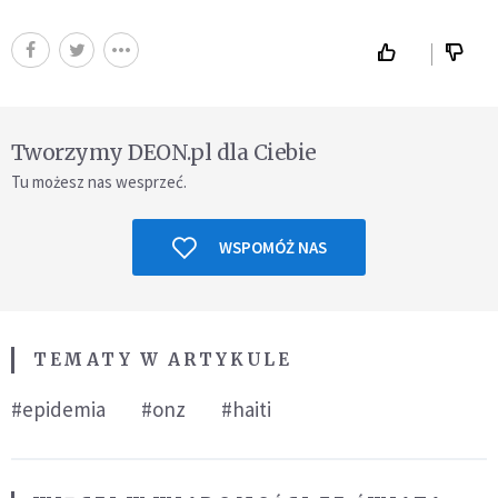
Tworzymy DEON.pl dla Ciebie
Tu możesz nas wesprzeć.
WSPOMÓŻ NAS
TEMATY W ARTYKULE
#epidemia
#onz
#haiti