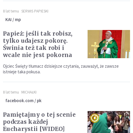
8 lat temu
SERWIS PAPIESKI
KAI / mp
Papież: jeśli tak robisz,
tylko udajesz pokorę.
Świnia też tak robi i
wcale nie jest pokorna
Ojciec Święty tłumacz dzisiejsze czytania, zauważył, że zawsze
istnieje taka pokusa.
8 lat temu
MICHAŁKI
facebook.com / pk
Pamiętajmy o tej scenie
podczas każdej
Eucharystii [WIDEO]