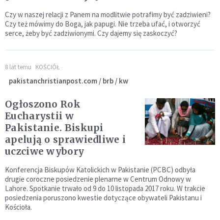
Czy w naszej relacji z Panem na modlitwie potrafimy być zadziwieni?
Czy też mówimy do Boga, jak papugi. Nie trzeba ufać, i otworzyć
serce, żeby być zadziwionymi. Czy dajemy się zaskoczyć?
8 lat temu
KOŚCIÓŁ
pakistanchristianpost.com / brb / kw
Ogłoszono Rok
Eucharystii w
Pakistanie. Biskupi
apelują o sprawiedliwe i
uczciwe wybory
Konferencja Biskupów Katolickich w Pakistanie (PCBC) odbyła
drugie coroczne posiedzenie plenarne w Centrum Odnowy w
Lahore. Spotkanie trwało od 9 do 10 listopada 2017 roku. W trakcie
posiedzenia poruszono kwestie dotyczące obywateli Pakistanu i
Kościoła.