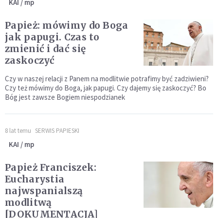
KAI / mp
Papież: mówimy do Boga
jak papugi. Czas to
zmienić i dać się
zaskoczyć
Czy w naszej relacji z Panem na modlitwie potrafimy być zadziwieni?
Czy też mówimy do Boga, jak papugi. Czy dajemy się zaskoczyć? Bo
Bóg jest zawsze Bogiem niespodzianek
8 lat temu
SERWIS PAPIESKI
KAI / mp
Papież Franciszek:
Eucharystia
najwspanialszą
modlitwą
[DOKUMENTACJA]