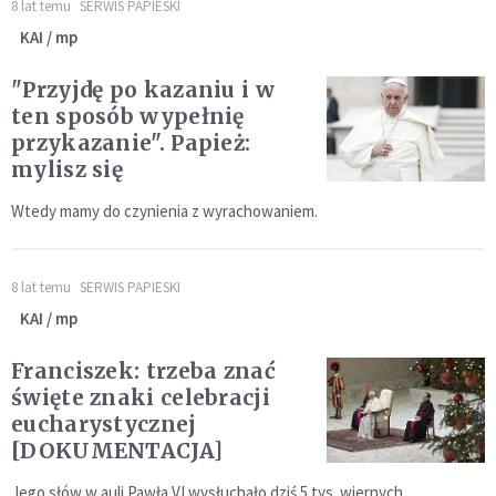
8 lat temu
SERWIS PAPIESKI
KAI / mp
"Przyjdę po kazaniu i w
ten sposób wypełnię
przykazanie". Papież:
mylisz się
Wtedy mamy do czynienia z wyrachowaniem.
8 lat temu
SERWIS PAPIESKI
KAI / mp
Franciszek: trzeba znać
święte znaki celebracji
eucharystycznej
[DOKUMENTACJA]
Jego słów w auli Pawła VI wysłuchało dziś 5 tys. wiernych.