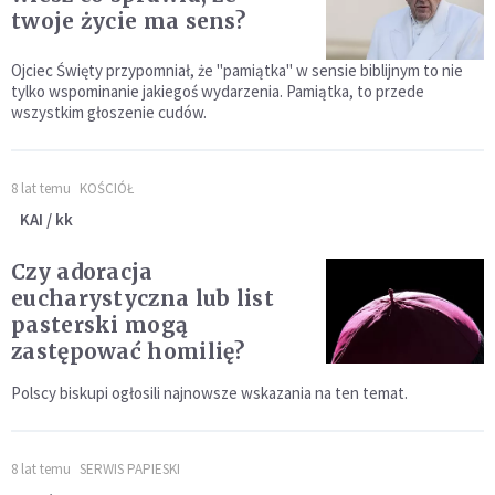
twoje życie ma sens?
Ojciec Święty przypomniał, że "pamiątka" w sensie biblijnym to nie
tylko wspominanie jakiegoś wydarzenia. Pamiątka, to przede
wszystkim głoszenie cudów.
8 lat temu
KOŚCIÓŁ
KAI / kk
Czy adoracja
eucharystyczna lub list
pasterski mogą
zastępować homilię?
Polscy biskupi ogłosili najnowsze wskazania na ten temat.
8 lat temu
SERWIS PAPIESKI