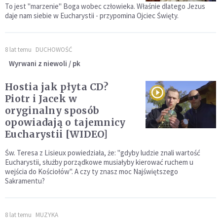
To jest "marzenie" Boga wobec człowieka. Właśnie dlatego Jezus
daje nam siebie w Eucharystii - przypomina Ojciec Święty.
8 lat temu
DUCHOWOŚĆ
Wyrwani z niewoli / pk
Hostia jak płyta CD?
Piotr i Jacek w
oryginalny sposób
opowiadają o tajemnicy
Eucharystii [WIDEO]
Św. Teresa z Lisieux powiedziała, że: "gdyby ludzie znali wartość
Eucharystii, służby porządkowe musiałyby kierować ruchem u
wejścia do Kościołów". A czy ty znasz moc Najświętszego
Sakramentu?
8 lat temu
MUZYKA