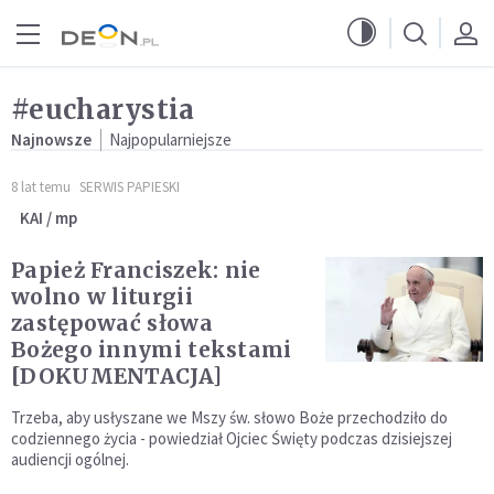
Przejdź do menu głównego
Przejdź do treści
#eucharystia
Najnowsze
Najpopularniejsze
8 lat temu
SERWIS PAPIESKI
KAI / mp
Papież Franciszek: nie
wolno w liturgii
zastępować słowa
Bożego innymi tekstami
[DOKUMENTACJA]
Trzeba, aby usłyszane we Mszy św. słowo Boże przechodziło do
codziennego życia - powiedział Ojciec Święty podczas dzisiejszej
audiencji ogólnej.