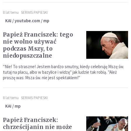
8 lat temu
SERWIS PAPIESKI
KAI / youtube.com / mp
Papież Franciszek: tego
nie wolno używać
podczas Mszy, to
niedopuszczalne
"Nie! To straszne! Jestem bardzo smutny, kiedy celebruję Mszę św.
tutaj na placu, albo w bazylice i widzę" jak ludzie tak robią. "Ależ
proszę was: Msza św. nie jest spektaklem!"
8 lat temu
SERWIS PAPIESKI
KAI / mp
Papież Franciszek:
chrześcijanin nie może