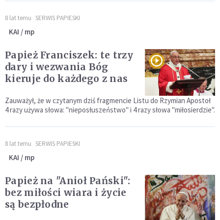
8 lat temu
SERWIS PAPIESKI
KAI / mp
Papież Franciszek: te trzy
dary i wezwania Bóg
kieruje do każdego z nas
Zauważył, że w czytanym dziś fragmencie Listu do Rzymian Apostoł
4 razy używa słowa: "nieposłuszeństwo" i 4 razy słowa "miłosierdzie".
8 lat temu
SERWIS PAPIESKI
KAI / mp
Papież na "Anioł Pański":
bez miłości wiara i życie
są bezpłodne