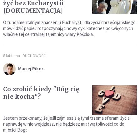
żyć bez Eucharystii
[DOKUMENTACJA]
O fundamentalnym znaczeniu Eucharystii dla życia chrześcijańskiego
mówił dziś papież rozpoczynając nowy cykl katechez poświęconych
właśnie tej centralnej tajemnicy wiary Kościoła.
8 lat temu
DUCHOWOŚĆ
Maciej Pikor
Co zrobić kiedy "Bóg cię
nie kocha"?
Jestem przekonany, że jeśli zajmiesz się tymi trzema sferami życia i
naprawdę w nie wejdziesz, nie będziesz miał wątpliwości co do
miłości Boga.