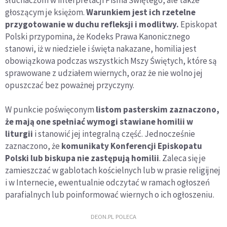
słuchaczom w interpretacji Pisma Świętego, ale także
głoszącym je księżom.
Warunkiem jest ich rzetelne
przygotowanie w duchu refleksji i modlitwy.
Episkopat
Polski przypomina, że Kodeks Prawa Kanonicznego
stanowi, iż w niedziele i święta nakazane, homilia jest
obowiązkowa podczas wszystkich Mszy Świętych, które są
sprawowane z udziałem wiernych, oraz że nie wolno jej
opuszczać bez poważnej przyczyny.
W punkcie poświęconym
listom pasterskim zaznaczono,
że mają one spełniać wymogi stawiane homilii w
liturgii
i stanowić jej integralną część. Jednocześnie
zaznaczono, że
komunikaty Konferencji Episkopatu
Polski lub biskupa nie zastępują homilii
. Zaleca się je
zamieszczać w gablotach kościelnych lub w prasie religijnej
i w Internecie, ewentualnie odczytać w ramach ogłoszeń
parafialnych lub poinformować wiernych o ich ogłoszeniu.
DEON.PL POLECA