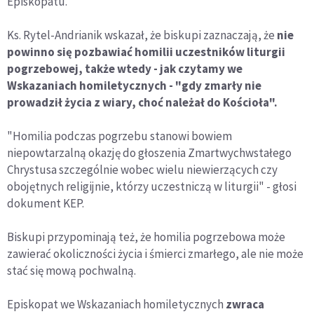
Episkopatu.
Ks. Rytel-Andrianik wskazał, że biskupi zaznaczają, że
nie
powinno się pozbawiać homilii uczestników liturgii
pogrzebowej, także wtedy - jak czytamy we
Wskazaniach homiletycznych - "gdy zmarły nie
prowadził życia z wiary, choć należał do Kościoła".
"Homilia podczas pogrzebu stanowi bowiem
niepowtarzalną okazję do głoszenia Zmartwychwstałego
Chrystusa szczególnie wobec wielu niewierzących czy
obojętnych religijnie, którzy uczestniczą w liturgii" - głosi
dokument KEP.
Biskupi przypominają też, że homilia pogrzebowa może
zawierać okoliczności życia i śmierci zmarłego, ale nie może
stać się mową pochwalną.
Episkopat we Wskazaniach homiletycznych
zwraca