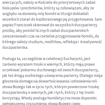
wierzących, należy w Kościele do priorytetowych zadań
biskupów i prezbiterów, którzy są zobowiązani, aby ze
względu na doniosłą rolę homilii w liturgii dokładali
wszelkich starań do każdorazowego jej przygotowania. Sam
papież Franciszek skierował do wszystkich duszpasterzy
prośbę, aby pośród licznych zadań duszpasterskich
zarezerwowali czas na rzetelne przygotowanie homilii, do
którego należy studium, modlitwa, refleksja i kreatywność
duszpasterska.
Posługa ta, szczególnie w celebracji Eucharystii, jest
zarówno wyrazem troski o wiernych, którzy mają prawo
oczekiwać pokarmu duchowego od swoich duszpasterzy,
jak też drogą osobistego uświęcenia pasterzy. Dlatego misja
głoszenia domaga się dowartościowania i odnowienia roli
słowa Bożego tak w życiu tych, którym powierzono troskę
duszpasterską o wiernych, jak i tych, którzy z tej troski
korzystają. Wtedy posługa homiletyczna może dopomóc
pełniejszemu zrozumieniu słowa Bożego i jego