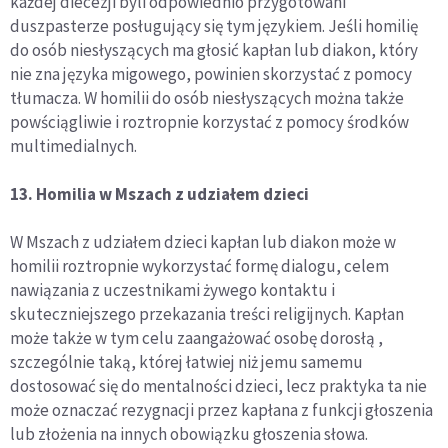
każdej diecezji byli odpowiednio przygotowani
duszpasterze posługujący się tym językiem. Jeśli homilię
do osób niesłyszących ma głosić kapłan lub diakon, który
nie zna języka migowego, powinien skorzystać z pomocy
tłumacza. W homilii do osób niesłyszących można także
powściągliwie i roztropnie korzystać z pomocy środków
multimedialnych.
13. Homilia w Mszach z udziałem dzieci
W Mszach z udziałem dzieci kapłan lub diakon może w
homilii roztropnie wykorzystać formę dialogu, celem
nawiązania z uczestnikami żywego kontaktu i
skuteczniejszego przekazania treści religijnych. Kapłan
może także w tym celu zaangażować osobę dorosłą ,
szczególnie taką, której łatwiej niż jemu samemu
dostosować się do mentalności dzieci, lecz praktyka ta nie
może oznaczać rezygnacji przez kapłana z funkcji głoszenia
lub złożenia na innych obowiązku głoszenia słowa.