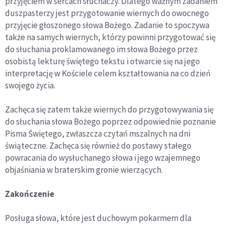
przyjęciem w sercach słuchaczy. Dlatego ważnym zadaniem
duszpasterzy jest przygotowanie wiernych do owocnego
przyjęcie głoszonego słowa Bożego. Zadanie to spoczywa
także na samych wiernych, którzy powinni przygotować się
do słuchania proklamowanego im słowa Bożego przez
osobistą lekturę świętego tekstu i otwarcie się na jego
interpretację w Kościele celem kształtowania na co dzień
swojego życia.
Zachęca się zatem także wiernych do przygotowywania się
do słuchania słowa Bożego poprzez odpowiednie poznanie
Pisma Świętego, zwłaszcza czytań mszalnych na dni
świąteczne. Zachęca się również do postawy stałego
powracania do wysłuchanego słowa i jego wzajemnego
objaśniania w braterskim gronie wierzących.
Zakończenie
Posługa słowa, które jest duchowym pokarmem dla