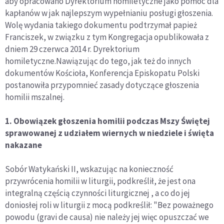
aby opracowano Dyrektorium homiletyczne jako pomoc dla
kapłanów w jak najlepszym wypełnianiu posługi głoszenia.
Wolę wydania takiego dokumentu podtrzymał papież
Franciszek, w związku z tym Kongregacja opublikowała z
dniem 29 czerwca 2014 r. Dyrektorium
homiletyczne.Nawiązując do tego, jak też do innych
dokumentów Kościoła, Konferencja Episkopatu Polski
postanowiła przypomnieć zasady dotyczące głoszenia
homilii mszalnej.
1. Obowiązek głoszenia homilii podczas Mszy Świętej
sprawowanej z udziałem wiernych w niedziele i święta
nakazane
Sobór Watykański II, wskazując na konieczność
przywrócenia homilii w liturgii, podkreślił, że jest ona
integralną częścią czynności liturgicznej , a co do jej
doniosłej roli w liturgii z mocą podkreślił: "Bez poważnego
powodu (gravi de causa) nie należy jej więc opuszczać we