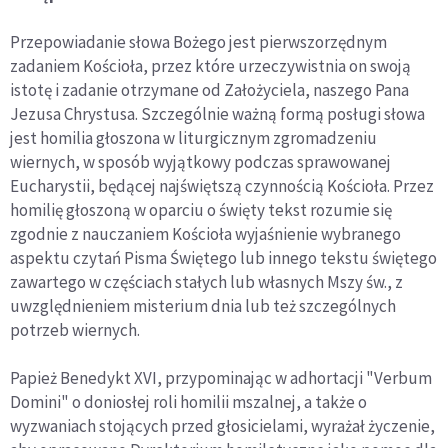
Przepowiadanie słowa Bożego jest pierwszorzędnym
zadaniem Kościoła, przez które urzeczywistnia on swoją
istotę i zadanie otrzymane od Założyciela, naszego Pana
Jezusa Chrystusa. Szczególnie ważną formą posługi słowa
jest homilia głoszona w liturgicznym zgromadzeniu
wiernych, w sposób wyjątkowy podczas sprawowanej
Eucharystii, będącej najświętszą czynnością Kościoła. Przez
homilię głoszoną w oparciu o święty tekst rozumie się
zgodnie z nauczaniem Kościoła wyjaśnienie wybranego
aspektu czytań Pisma Świętego lub innego tekstu świętego
zawartego w częściach stałych lub własnych Mszy św., z
uwzględnieniem misterium dnia lub też szczególnych
potrzeb wiernych.
Papież Benedykt XVI, przypominając w adhortacji "Verbum
Domini" o doniosłej roli homilii mszalnej, a także o
wyzwaniach stojących przed głosicielami, wyrażał życzenie,