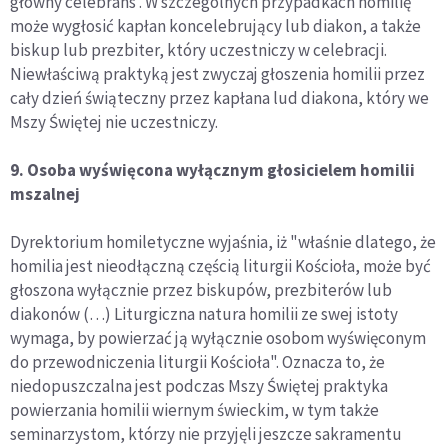
główny celebrans . W szczególnych przypadkach homilię
może wygłosić kapłan koncelebrujący lub diakon, a także
biskup lub prezbiter, który uczestniczy w celebracji.
Niewłaściwą praktyką jest zwyczaj głoszenia homilii przez
cały dzień świąteczny przez kapłana lud diakona, który we
Mszy Świętej nie uczestniczy.
9. Osoba wyświęcona wyłącznym głosicielem homilii
mszalnej
Dyrektorium homiletyczne wyjaśnia, iż "właśnie dlatego, że
homilia jest nieodłączną częścią liturgii Kościoła, może być
głoszona wyłącznie przez biskupów, prezbiterów lub
diakonów (…) Liturgiczna natura homilii ze swej istoty
wymaga, by powierzać ją wyłącznie osobom wyświęconym
do przewodniczenia liturgii Kościoła". Oznacza to, że
niedopuszczalna jest podczas Mszy Świętej praktyka
powierzania homilii wiernym świeckim, w tym także
seminarzystom, którzy nie przyjęli jeszcze sakramentu