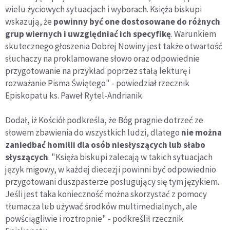
wielu życiowych sytuacjach i wyborach. Księża biskupi
wskazują, że
powinny być one dostosowane do różnych
grup wiernych i uwzględniać ich specyfikę
. Warunkiem
skutecznego głoszenia Dobrej Nowiny jest także otwartość
słuchaczy na proklamowane słowo oraz odpowiednie
przygotowanie na przykład poprzez stałą lekturę i
rozważanie Pisma Świętego" - powiedział rzecznik
Episkopatu ks. Paweł Rytel-Andrianik.
Dodał, iż Kościół podkreśla, że Bóg pragnie dotrzeć ze
słowem zbawienia do wszystkich ludzi, dlatego
nie można
zaniedbać homilii dla osób niesłyszących lub słabo
słyszących
. "Księża biskupi zalecają w takich sytuacjach
język migowy, w każdej diecezji powinni być odpowiednio
przygotowani duszpasterze posługujący się tym językiem.
Jeśli jest taka konieczność można skorzystać z pomocy
tłumacza lub używać środków multimedialnych, ale
powściągliwie i roztropnie" - podkreślił rzecznik