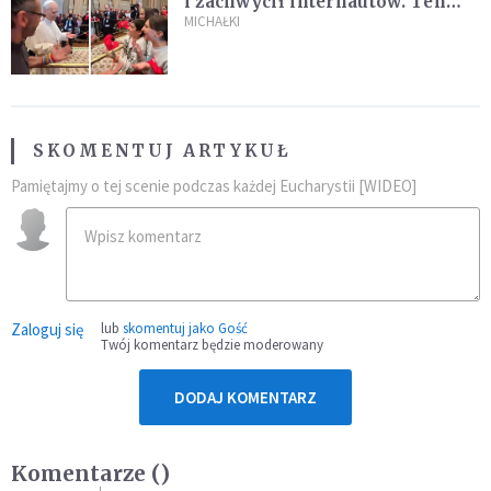
i zachwycił internautów. Ten
film ma już 22 mln wyświetleń!
MICHAŁKI
SKOMENTUJ ARTYKUŁ
Pamiętajmy o tej scenie podczas każdej Eucharystii [WIDEO]
Zaloguj się
lub
skomentuj jako Gość
Twój komentarz będzie moderowany
DODAJ KOMENTARZ
Komentarze (
)