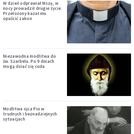
W dzień odprawiał Mszę, w
nocy prowadził drugie życie.
Przełożony kazał mu
opuścić zakon
Niezawodna modlitwa do
św. Szarbela. Po 9 dniach
mogą dziać się cuda
Modlitwa ojca Pio w
trudnych i beznadziejnych
sytuacjach