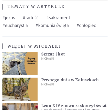
TEMATY W ARTYKULE
#jezus
#radość
#sakrament
#eucharystia
#komunia święta
#chłopiec
WIĘCEJ W:
MICHAŁKI
Szczur i kot
MICHAŁKI
Pewnego dnia w Koluszkach
MICHAŁKI
Leon XIV znowu zaskoczył świat