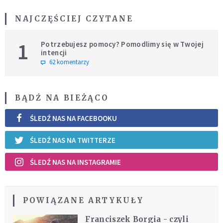
NAJCZĘŚCIEJ CZYTANE
1
Potrzebujesz pomocy? Pomodlimy się w Twojej
intencji
62 komentarzy
BĄDŹ NA BIEŻĄCO
ŚLEDŹ NAS NA FACEBOOKU
ŚLEDŹ NAS NA TWITTERZE
ŚLEDŹ NAS NA INSTAGRAMIE
POWIĄZANE ARTYKUŁY
Franciszek Borgia - czyli