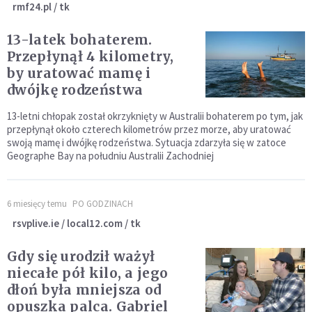
rmf24.pl / tk
13-latek bohaterem.
Przepłynął 4 kilometry,
by uratować mamę i
dwójkę rodzeństwa
13-letni chłopak został okrzyknięty w Australii bohaterem po tym, jak
przepłynął około czterech kilometrów przez morze, aby uratować
swoją mamę i dwójkę rodzeństwa. Sytuacja zdarzyła się w zatoce
Geographe Bay na południu Australii Zachodniej
6 miesięcy temu
PO GODZINACH
rsvplive.ie / local12.com / tk
Gdy się urodził ważył
niecałe pół kilo, a jego
dłoń była mniejsza od
opuszka palca. Gabriel