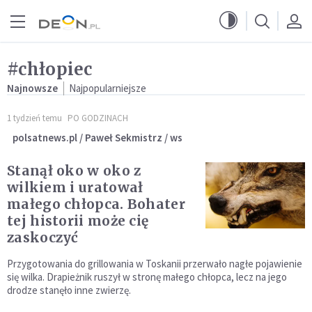
Przejdź do menu głównego
Przejdź do treści
#chłopiec
Najnowsze
Najpopularniejsze
1 tydzień temu
PO GODZINACH
polsatnews.pl / Paweł Sekmistrz / ws
Stanął oko w oko z
wilkiem i uratował
małego chłopca. Bohater
tej historii może cię
zaskoczyć
Przygotowania do grillowania w Toskanii przerwało nagłe pojawienie
się wilka. Drapieżnik ruszył w stronę małego chłopca, lecz na jego
drodze stanęło inne zwierzę.