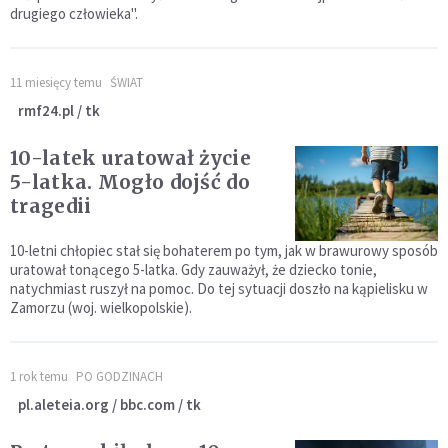
drugiego człowieka".
11 miesięcy temu
ŚWIAT
rmf24.pl / tk
10-latek uratował życie
5-latka. Mogło dojść do
tragedii
10-letni chłopiec stał się bohaterem po tym, jak w brawurowy sposób
uratował tonącego 5-latka. Gdy zauważył, że dziecko tonie,
natychmiast ruszył na pomoc. Do tej sytuacji doszło na kąpielisku w
Zamorzu (woj. wielkopolskie).
1 rok temu
PO GODZINACH
pl.aleteia.org / bbc.com / tk