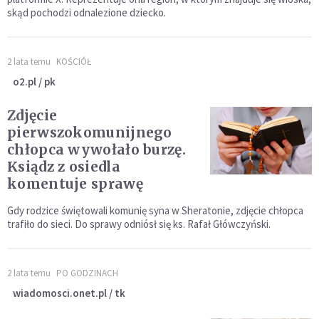
skąd pochodzi odnalezione dziecko.
2 lata temu
KOŚCIÓŁ
o2.pl / pk
Zdjęcie
pierwszokomunijnego
chłopca wywołało burzę.
Ksiądz z osiedla
komentuje sprawę
Gdy rodzice świętowali komunię syna w Sheratonie, zdjęcie chłopca
trafiło do sieci. Do sprawy odniósł się ks. Rafał Główczyński.
2 lata temu
PO GODZINACH
wiadomosci.onet.pl / tk