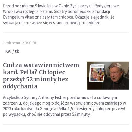
Przed południem 9 kwietnia w Oknie Życia przy ul. Rydygiera we
Wrocławiu rozległ się alarm. Siostry boromeuszki z fundacji
Evangelium Vitae znalazły tam chłopca. Okazuje się jednak, że
sytuacja nie rozwiąże się w standardowej procedurze.
1 rok temu
KOŚCIÓŁ
KAI / tk
Cud za wstawiennictwem
kard. Pella? Chłopiec
przeżył 52 minuty bez
oddychania
Arcybiskup Sydney Anthony Fisher poinformował o cudownym
zdarzeniu, do jakiego mogło dojść za wstawiennictwem zmarłego w
2023 roku kardynała George'a Pella. 1,5-miesięczny chłopiec przeżył
po wypadku, choć nie oddychał przez 52 minuty.