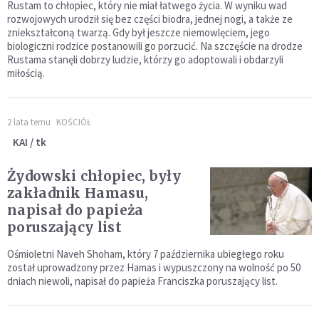
Rustam to chłopiec, który nie miał łatwego życia. W wyniku wad
rozwojowych urodził się bez części biodra, jednej nogi, a także ze
zniekształconą twarzą. Gdy był jeszcze niemowlęciem, jego
biologiczni rodzice postanowili go porzucić. Na szczęście na drodze
Rustama stanęli dobrzy ludzie, którzy go adoptowali i obdarzyli
miłością.
2 lata temu
KOŚCIÓŁ
KAI / tk
Żydowski chłopiec, były
zakładnik Hamasu,
napisał do papieża
poruszający list
Ośmioletni Naveh Shoham, który 7 października ubiegłego roku
został uprowadzony przez Hamas i wypuszczony na wolność po 50
dniach niewoli, napisał do papieża Franciszka poruszający list.