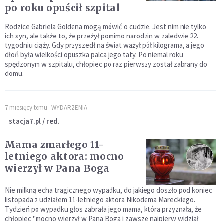
po roku opuścił szpital
Rodzice Gabriela Goldena mogą mówić o cudzie. Jest nim nie tylko
ich syn, ale także to, że przeżył pomimo narodzin w zaledwie 22.
tygodniu ciąży. Gdy przyszedł na świat ważył pół kilograma, a jego
dłoń była wielkości opuszka palca jego taty. Po niemal roku
spędzonym w szpitalu, chłopiec po raz pierwszy został zabrany do
domu.
7 miesięcy temu
WYDARZENIA
stacja7.pl / red.
Mama zmarłego 11-
letniego aktora: mocno
wierzył w Pana Boga
Nie milkną echa tragicznego wypadku, do jakiego doszło pod koniec
listopada z udziałem 11-letniego aktora Nikodema Mareckiego.
Tydzień po wypadku głos zabrała jego mama, która przyznała, że
chłopiec "mocno wierzył w Pana Boga i zawsze najpierw widział