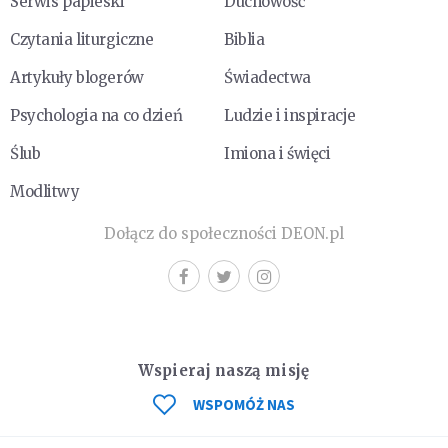
Serwis papieski
Duchowość
Czytania liturgiczne
Biblia
Artykuły blogerów
Świadectwa
Psychologia na co dzień
Ludzie i inspiracje
Ślub
Imiona i święci
Modlitwy
Dołącz do społeczności DEON.pl
Wspieraj naszą misję
WSPOMÓŻ NAS