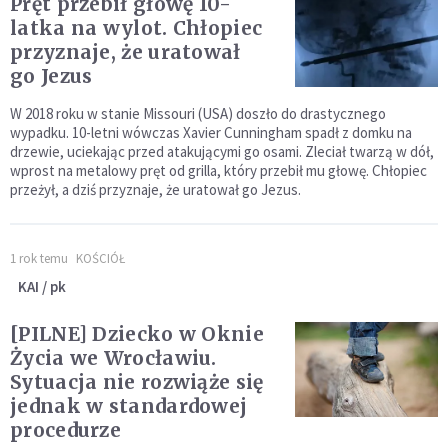
Pręt przebił głowę 10-
latka na wylot. Chłopiec
przyznaje, że uratował
go Jezus
W 2018 roku w stanie Missouri (USA) doszło do drastycznego
wypadku. 10-letni wówczas Xavier Cunningham spadł z domku na
drzewie, uciekając przed atakującymi go osami. Zleciał twarzą w dół,
wprost na metalowy pręt od grilla, który przebił mu głowę. Chłopiec
przeżył, a dziś przyznaje, że uratował go Jezus.
1 rok temu
KOŚCIÓŁ
KAI / pk
[PILNE] Dziecko w Oknie
Życia we Wrocławiu.
Sytuacja nie rozwiąże się
jednak w standardowej
procedurze