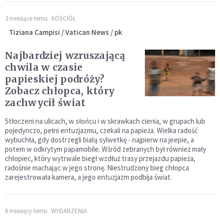
3 miesiące temu
KOŚCIÓŁ
Tiziana Campisi / Vatican News / pk
Najbardziej wzruszającą
chwila w czasie
papieskiej podróży?
Zobacz chłopca, który
zachwycił świat
Stłoczeni na ulicach, w słońcu i w skrawkach cienia, w grupach lub
pojedynczo, pełni entuzjazmu, czekali na papieża. Wielka radość
wybuchła, gdy dostrzegli białą sylwetkę - najpierw na jeepie, a
potem w odkrytym papamobile. Wśród zebranych był również mały
chłopiec, który wytrwale biegł wzdłuż trasy przejazdu papieża,
radośnie machając w jego stronę. Niestrudzony bieg chłopca
zarejestrowała kamera, a jego entuzjazm podbija świat.
6 miesięcy temu
WYDARZENIA