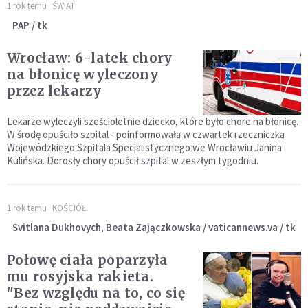
1 rok temu
ŚWIAT
PAP / tk
Wrocław: 6-latek chory
na błonicę wyleczony
przez lekarzy
Lekarze wyleczyli sześcioletnie dziecko, które było chore na błonicę.
W środę opuściło szpital - poinformowała w czwartek rzeczniczka
Wojewódzkiego Szpitala Specjalistycznego we Wrocławiu Janina
Kulińska. Dorosły chory opuścił szpital w zeszłym tygodniu.
1 rok temu
KOŚCIÓŁ
Svitlana Dukhovych, Beata Zajączkowska / vaticannews.va / tk
Połowę ciała poparzyła
mu rosyjska rakieta.
"Bez względu na to, co się