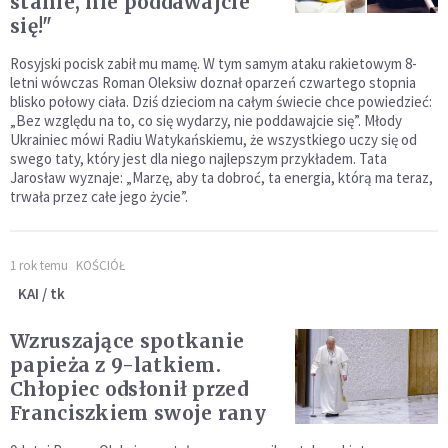
stanie, nie poddawajcie
się!"
Rosyjski pocisk zabił mu mamę. W tym samym ataku rakietowym 8-
letni wówczas Roman Oleksiw doznał oparzeń czwartego stopnia
blisko połowy ciała. Dziś dzieciom na całym świecie chce powiedzieć:
„Bez względu na to, co się wydarzy, nie poddawajcie się”. Młody
Ukrainiec mówi Radiu Watykańskiemu, że wszystkiego uczy się od
swego taty, który jest dla niego najlepszym przykładem. Tata
Jarosław wyznaje: „Marzę, aby ta dobroć, ta energia, którą ma teraz,
trwała przez całe jego życie”.
1 rok temu
KOŚCIÓŁ
KAI / tk
Wzruszające spotkanie
papieża z 9-latkiem.
Chłopiec odsłonił przed
Franciszkiem swoje rany