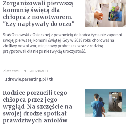
Zorganizowali pierwszą
komunię świętą dla
chłopca z nowotworem.
"Łzy napływały do oczu"
Staś Ossowski z Osiecznej z pewnością do końca życia nie zapomni
swojej pierwszej komunii świętej. Gdy w 2018 roku chorował na
złośliwy nowotwór, miejscowy proboszcz wraz z rodziną
przygotowali dla niego niezwykłą uroczystość.
2 lata temu
PO GODZINACH
zdrowie.parenting.pl / tk
Rodzice porzucili tego
chłopca przez jego
wygląd. Na szczęście na
swojej drodze spotkał
prawdziwych aniołów