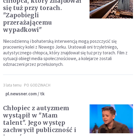
chłopca, który znajdował
się tuż przy torach.
"Zapobiegli
przerażającemu
wypadkowi"
Niecodzienną i bohaterską interwencją mogą poszczycić się
pracownicy kolei z Nowego Jorku. Uratowali oni trzyletniego,
autystycznego chłopca, który znajdował się tuż przy torach. Film z
sytuacji obiegł media społecznościowe, a kolejarze zostali
odznaczeni przez przełożonych.
3 lata temu
PO GODZINACH
pl.newsner.com / tk
Chłopiec z autyzmem
wystąpił w "Mam
talent". Jego występ
zachwycił publiczność i