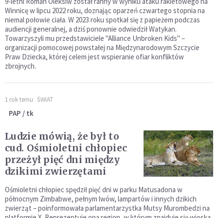
9-letni Roman Oleksiw został ranny w wyniku ataku rakietowego na
Winnicę w lipcu 2022 roku, doznając oparzeń czwartego stopnia na
niemal połowie ciała. W 2023 roku spotkał się z papieżem podczas
audiencji generalnej, a dziś ponownie odwiedził Watykan.
Towarzyszyli mu przedstawiciele "Alliance Unbroken Kids" –
organizacji pomocowej powstałej na Międzynarodowym Szczycie
Praw Dziecka, której celem jest wspieranie ofiar konfliktów
zbrojnych.
1 rok temu
ŚWIAT
PAP / tk
Ludzie mówią, że był to
cud. Ośmioletni chłopiec
przeżył pięć dni między
dzikimi zwierzętami
Ośmioletni chłopiec spędził pięć dni w parku Matusadona w
północnym Zimbabwe, pełnym lwów, lampartów i innych dzikich
zwierząt – poinformowała parlamentarzystka Mutsy Murombedzi na
platformie X. Reprezentuje ona region, w którym znajduje się wioska,