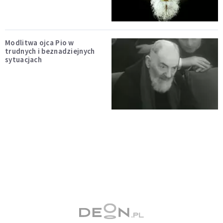
Modlitwa ojca Pio w
trudnych i beznadziejnych
sytuacjach