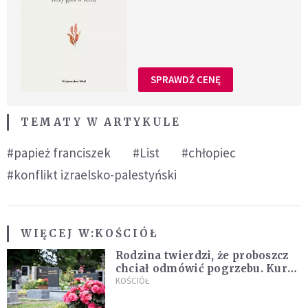
SPRAWDŹ CENĘ
TEMATY W ARTYKULE
#papież franciszek
#List
#chłopiec
#konflikt izraelsko-palestyński
WIĘCEJ W:
KOŚCIÓŁ
Rodzina twierdzi, że proboszcz
chciał odmówić pogrzebu. Kuria
zapowiada wyjaśnienia
KOŚCIÓŁ