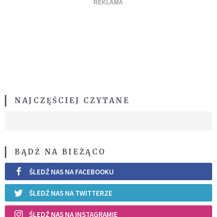
NAJCZĘŚCIEJ CZYTANE
BĄDŹ NA BIEŻĄCO
ŚLEDŹ NAS NA FACEBOOKU
ŚLEDŹ NAS NA TWITTERZE
ŚLEDŹ NAS NA INSTAGRAMIE