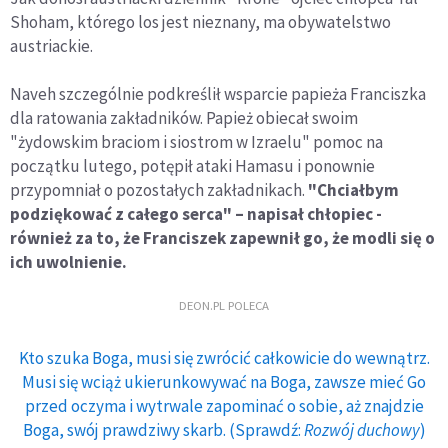
Shoham, którego los jest nieznany, ma obywatelstwo
austriackie.
Naveh szczególnie podkreślił wsparcie papieża Franciszka
dla ratowania zakładników. Papież obiecał swoim
"żydowskim braciom i siostrom w Izraelu" pomoc na
początku lutego, potępił ataki Hamasu i ponownie
przypomniał o pozostałych zakładnikach.
"Chciałbym
podziękować z całego serca" – napisał chłopiec -
również za to, że Franciszek zapewnił go, że modli się o
ich uwolnienie.
DEON.PL POLECA
Kto szuka Boga, musi się zwrócić całkowicie do wewnątrz.
Musi się wciąż ukierunkowywać na Boga, zawsze mieć Go
przed oczyma i wytrwale zapominać o sobie, aż znajdzie
Boga, swój prawdziwy skarb. (Sprawdź:
Rozwój duchowy
)