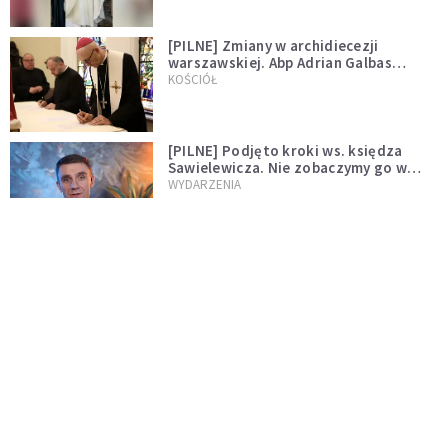
[PILNE] Zmiany w archidiecezji
warszawskiej. Abp Adrian Galbas
wręczył dekrety nowym proboszczom
KOŚCIÓŁ
[PILNE] Podjęto kroki ws. księdza
Sawielewicza. Nie zobaczymy go w
mediach
WYDARZENIA