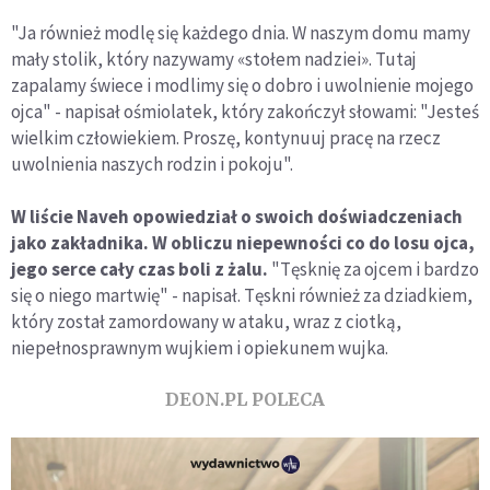
"Ja również modlę się każdego dnia. W naszym domu mamy
mały stolik, który nazywamy «stołem nadziei». Tutaj
zapalamy świece i modlimy się o dobro i uwolnienie mojego
ojca" - napisał ośmiolatek, który zakończył słowami: "Jesteś
wielkim człowiekiem. Proszę, kontynuuj pracę na rzecz
uwolnienia naszych rodzin i pokoju".
W liście Naveh opowiedział o swoich doświadczeniach
jako zakładnika. W obliczu niepewności co do losu ojca,
jego serce cały czas boli z żalu.
"Tęsknię za ojcem i bardzo
się o niego martwię" - napisał. Tęskni również za dziadkiem,
który został zamordowany w ataku, wraz z ciotką,
niepełnosprawnym wujkiem i opiekunem wujka.
DEON.PL POLECA