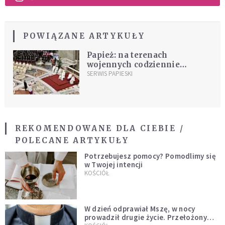
POWIĄZANE ARTYKUŁY
Papież: na terenach
wojennych codziennie
negowane są podstawowe
SERWIS PAPIESKI
prawa człowieka
REKOMENDOWANE DLA CIEBIE /
POLECANE ARTYKUŁY
Potrzebujesz pomocy? Pomodlimy się
w Twojej intencji
KOŚCIÓŁ
W dzień odprawiał Mszę, w nocy
prowadził drugie życie. Przełożony