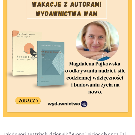
Jak donosi austriacki dziennik "Krone" ojciec chłopca Tal