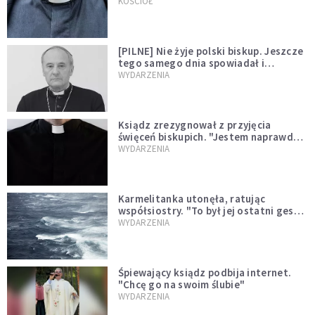
kazał mu opuścić zakon
KOŚCIÓŁ
[PILNE] Nie żyje polski biskup. Jeszcze
tego samego dnia spowiadał i
sprawował Mszę świętą
WYDARZENIA
Ksiądz zrezygnował z przyjęcia
święceń biskupich. "Jestem naprawdę
niegodny"
WYDARZENIA
Karmelitanka utonęła, ratując
współsiostry. "To był jej ostatni gest
miłości"
WYDARZENIA
Śpiewający ksiądz podbija internet.
"Chcę go na swoim ślubie"
WYDARZENIA