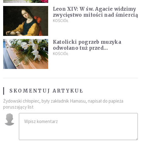
Leon XIV: W św. Agacie widzimy
zwycięstwo miłości nad śmiercią
KOŚCIÓŁ
Katolicki pogrzeb muzyka
odwołano tuż przed
uroczystością. Powodem była
KOŚCIÓŁ
przynależność do masonerii
SKOMENTUJ ARTYKUŁ
Żydowski chłopiec, były zakładnik Hamasu, napisał do papieża
poruszający list