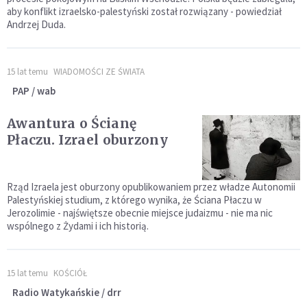
aby konflikt izraelsko-palestyński został rozwiązany - powiedział
Andrzej Duda.
15 lat temu
WIADOMOŚCI ZE ŚWIATA
PAP / wab
Awantura o Ścianę
Płaczu. Izrael oburzony
Rząd Izraela jest oburzony opublikowaniem przez władze Autonomii
Palestyńskiej studium, z którego wynika, że Ściana Płaczu w
Jerozolimie - najświętsze obecnie miejsce judaizmu - nie ma nic
wspólnego z Żydami i ich historią.
15 lat temu
KOŚCIÓŁ
Radio Watykańskie / drr