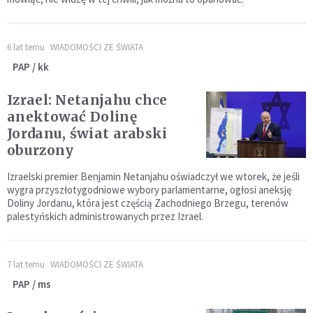
6 lat temu
WIADOMOŚCI ZE ŚWIATA
PAP / kk
Izrael: Netanjahu chce
anektować Dolinę
Jordanu, świat arabski
oburzony
Izraelski premier Benjamin Netanjahu oświadczył we wtorek, że jeśli
wygra przyszłotygodniowe wybory parlamentarne, ogłosi aneksję
Doliny Jordanu, która jest częścią Zachodniego Brzegu, terenów
palestyńskich administrowanych przez Izrael.
7 lat temu
WIADOMOŚCI ZE ŚWIATA
PAP / ms