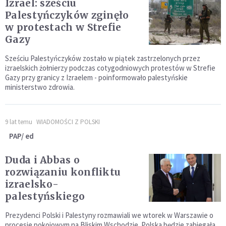
Izrael: sześciu
Palestyńczyków zginęło
w protestach w Strefie
Gazy
Sześciu Palestyńczyków zostało w piątek zastrzelonych przez
izraelskich żołnierzy podczas cotygodniowych protestów w Strefie
Gazy przy granicy z Izraelem - poinformowało palestyńskie
ministerstwo zdrowia.
9 lat temu
WIADOMOŚCI Z POLSKI
PAP/ ed
Duda i Abbas o
rozwiązaniu konfliktu
izraelsko-
palestyńskiego
Prezydenci Polski i Palestyny rozmawiali we wtorek w Warszawie o
procesie pokojowym na Bliskim Wschodzie. Polska będzie zabiegała,