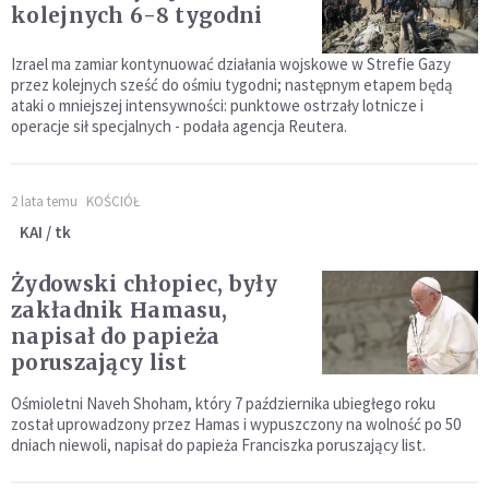
kolejnych 6-8 tygodni
Izrael ma zamiar kontynuować działania wojskowe w Strefie Gazy
przez kolejnych sześć do ośmiu tygodni; następnym etapem będą
ataki o mniejszej intensywności: punktowe ostrzały lotnicze i
operacje sił specjalnych - podała agencja Reutera.
2 lata temu
KOŚCIÓŁ
KAI / tk
Żydowski chłopiec, były
zakładnik Hamasu,
napisał do papieża
poruszający list
Ośmioletni Naveh Shoham, który 7 października ubiegłego roku
został uprowadzony przez Hamas i wypuszczony na wolność po 50
dniach niewoli, napisał do papieża Franciszka poruszający list.