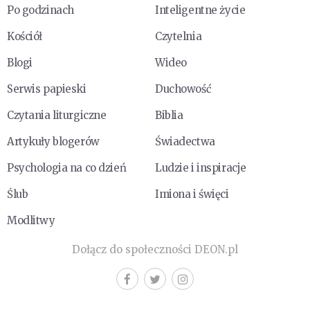
Po godzinach
Inteligentne życie
Kościół
Czytelnia
Blogi
Wideo
Serwis papieski
Duchowość
Czytania liturgiczne
Biblia
Artykuły blogerów
Świadectwa
Psychologia na co dzień
Ludzie i inspiracje
Ślub
Imiona i święci
Modlitwy
Dołącz do społeczności DEON.pl