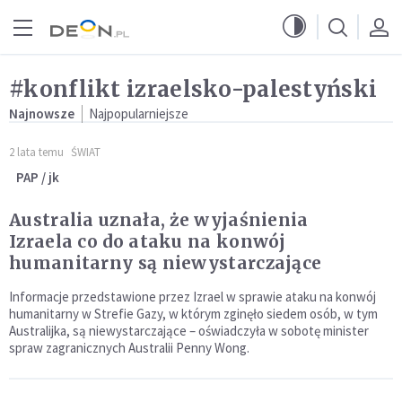
Przejdź do menu głównego
Przejdź do treści
#konflikt izraelsko-palestyński
Najnowsze
Najpopularniejsze
2 lata temu
ŚWIAT
PAP / jk
Australia uznała, że wyjaśnienia
Izraela co do ataku na konwój
humanitarny są niewystarczające
Informacje przedstawione przez Izrael w sprawie ataku na konwój
humanitarny w Strefie Gazy, w którym zginęło siedem osób, w tym
Australijka, są niewystarczające – oświadczyła w sobotę minister
spraw zagranicznych Australii Penny Wong.