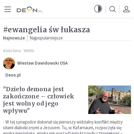
Przejdź do menu głównego
Przejdź do treści
#ewangelia św łukasza
Najnowsze
Najpopularniejsze
4 lata temu
WIARA
Wiesław Dawidowski OSA
Deon.pl
"Dzieło demona jest
zakończone – człowiek
jest wolny od jego
wpływu"
- W tej synagodze dokonał się pierwszy widzialny konflikt między
siłami diabolicznymi a Jezusem. Tu, w Kafarnaum, rozpoczęła się
epoka mesjańska, epoka nie wyrządzania krzywdy człowiekowi –