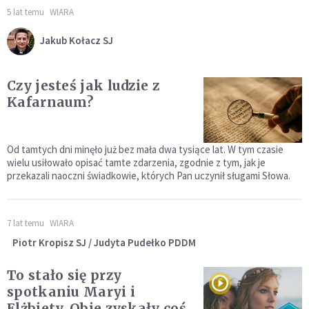
5 lat temu
WIARA
Jakub Kołacz SJ
Czy jesteś jak ludzie z
Kafarnaum?
Od tamtych dni minęło już bez mała dwa tysiące lat. W tym czasie
wielu usiłowało opisać tamte zdarzenia, zgodnie z tym, jak je
przekazali naoczni świadkowie, których Pan uczynił sługami Słowa.
7 lat temu
WIARA
Piotr Kropisz SJ / Judyta Pudełko PDDM
To stało się przy
spotkaniu Maryi i
Elżbiety. Obie zyskały coś