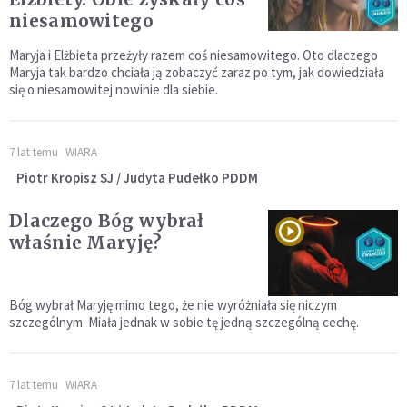
niesamowitego
Maryja i Elżbieta przeżyły razem coś niesamowitego. Oto dlaczego
Maryja tak bardzo chciała ją zobaczyć zaraz po tym, jak dowiedziała
się o niesamowitej nowinie dla siebie.
7 lat temu
WIARA
Piotr Kropisz SJ / Judyta Pudełko PDDM
Dlaczego Bóg wybrał
właśnie Maryję?
Bóg wybrał Maryję mimo tego, że nie wyróżniała się niczym
szczególnym. Miała jednak w sobie tę jedną szczególną cechę.
7 lat temu
WIARA