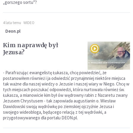
„gorszego sortu”?
4 lata temu
WIDEO
Deon.pl
Kim naprawdę był
Jezusa?
- Parafrazując ewangelistę Łukasza, chcę powiedzieć, że
postanowiłem również i ja odwiedzić przynajmniej niektóre miejsca
tak ważne dla naszej wiedzy o Jezusie i naszej wiary w Niego. Chcę w
tych miejscach poszukać odpowiedzi, która nurtowała również św.
Łukasza, a mianowicie kim był ów wędrowny rabin z Nazaretu zwany
Jezusem Chrystusem - tak zapowiada augustianin o. Wiesław
Dawidowski swoją wędrówkę po ziemskiej ojczyźnie Jezusa i
swojego wideobloga, będącego relacją z tej wędrówki, a
przygotowywanego dla portalu DEON.pl.