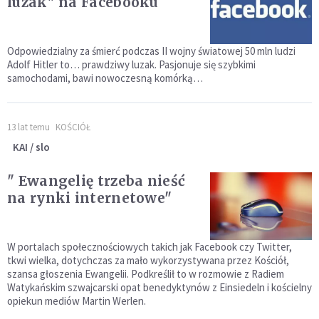
luzak" na Facebooku
Odpowiedzialny za śmierć podczas II wojny światowej 50 mln ludzi
Adolf Hitler to… prawdziwy luzak. Pasjonuje się szybkimi
samochodami, bawi nowoczesną komórką…
13 lat temu
KOŚCIÓŁ
KAI / slo
" Ewangelię trzeba nieść
na rynki internetowe"
W portalach społecznościowych takich jak Facebook czy Twitter,
tkwi wielka, dotychczas za mało wykorzystywana przez Kościół,
szansa głoszenia Ewangelii. Podkreślił to w rozmowie z Radiem
Watykańskim szwajcarski opat benedyktynów z Einsiedeln i kościelny
opiekun mediów Martin Werlen.