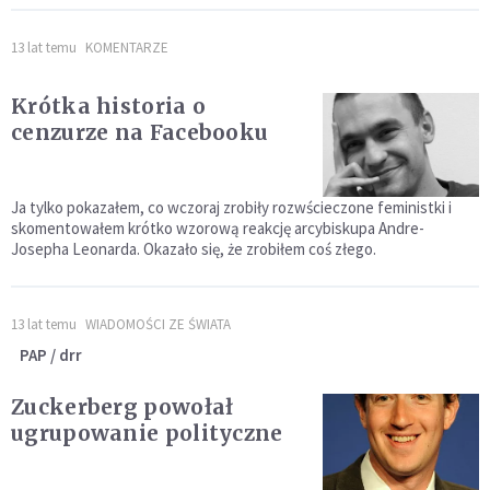
13 lat temu
KOMENTARZE
Krótka historia o
cenzurze na Facebooku
Ja tylko pokazałem, co wczoraj zrobiły rozwścieczone feministki i
skomentowałem krótko wzorową reakcję arcybiskupa Andre-
Josepha Leonarda. Okazało się, że zrobiłem coś złego.
13 lat temu
WIADOMOŚCI ZE ŚWIATA
PAP / drr
Zuckerberg powołał
ugrupowanie polityczne