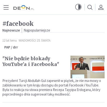
Przejdź do menu głównego
Przejdź do treści
#facebook
Najnowsze
Najpopularniejsze
12 lat temu
WIADOMOŚCI ZE ŚWIATA
PAP / drr
"Nie będzie blokady
YouTube'a i Facebooka"
Prezydent Turcji Abdullah Gul zapewnił w piątek, że nie ma mowy o
zablokowaniu w tym kraju dostępu do portali Facebook i YouTube.
Była to reakcja na słowa premiera Recepa Tayyipa Erdogana, który
poprzedniego dnia sugerował taką możliwość.