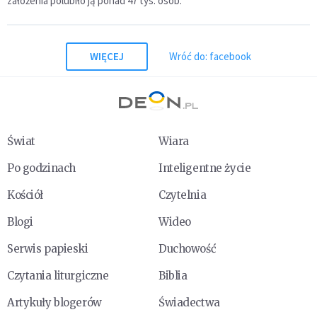
założenia polubiło ją ponad 47 tys. osób.
WIĘCEJ
Wróć do: facebook
Świat
Wiara
Po godzinach
Inteligentne życie
Kościół
Czytelnia
Blogi
Wideo
Serwis papieski
Duchowość
Czytania liturgiczne
Biblia
Artykuły blogerów
Świadectwa