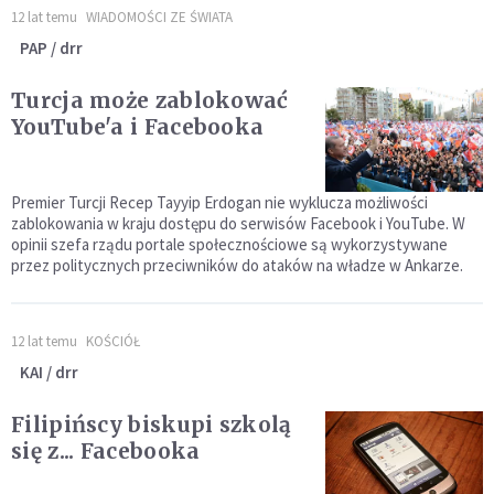
12 lat temu
WIADOMOŚCI ZE ŚWIATA
PAP / drr
Turcja może zablokować
YouTube'a i Facebooka
Premier Turcji Recep Tayyip Erdogan nie wyklucza możliwości
zablokowania w kraju dostępu do serwisów Facebook i YouTube. W
opinii szefa rządu portale społecznościowe są wykorzystywane
przez politycznych przeciwników do ataków na władze w Ankarze.
12 lat temu
KOŚCIÓŁ
KAI / drr
Filipińscy biskupi szkolą
się z... Facebooka