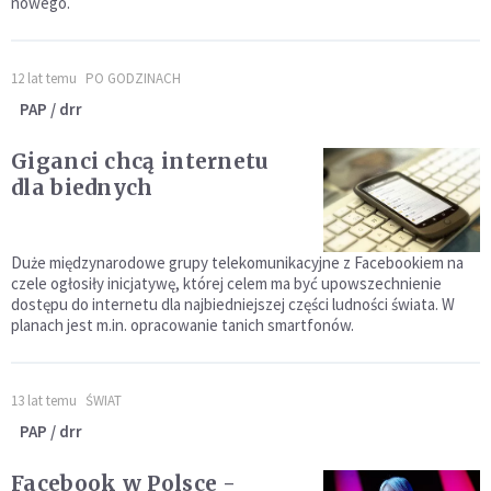
nowego.
12 lat temu
PO GODZINACH
PAP / drr
Giganci chcą internetu
dla biednych
Duże międzynarodowe grupy telekomunikacyjne z Facebookiem na
czele ogłosiły inicjatywę, której celem ma być upowszechnienie
dostępu do internetu dla najbiedniejszej części ludności świata. W
planach jest m.in. opracowanie tanich smartfonów.
13 lat temu
ŚWIAT
PAP / drr
Facebook w Polsce -