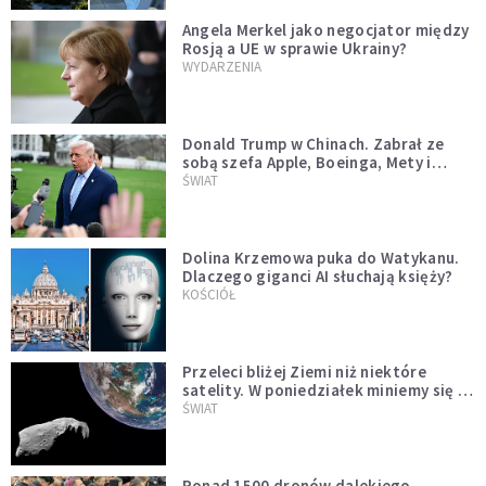
Angela Merkel jako negocjator między
Rosją a UE w sprawie Ukrainy?
WYDARZENIA
Donald Trump w Chinach. Zabrał ze
sobą szefa Apple, Boeinga, Mety i
Muska
ŚWIAT
Dolina Krzemowa puka do Watykanu.
Dlaczego giganci AI słuchają księży?
KOŚCIÓŁ
Przeleci bliżej Ziemi niż niektóre
satelity. W poniedziałek miniemy się z
asteroidą, która poprzedzi znacznie
ŚWIAT
większego "gościa"
Ponad 1500 dronów dalekiego