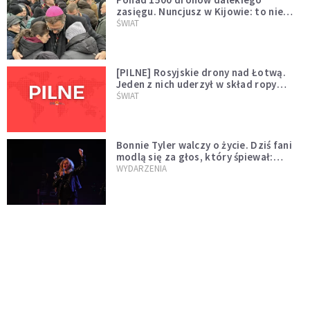
zasięgu. Nuncjusz w Kijowie: to nie
wygląda na wolę zakończenia wojny
ŚWIAT
[PILNE] Rosyjskie drony nad Łotwą.
Jeden z nich uderzył w skład ropy
naftowej
ŚWIAT
Bonnie Tyler walczy o życie. Dziś fani
modlą się za głos, który śpiewał:
"Lord, help me"
WYDARZENIA