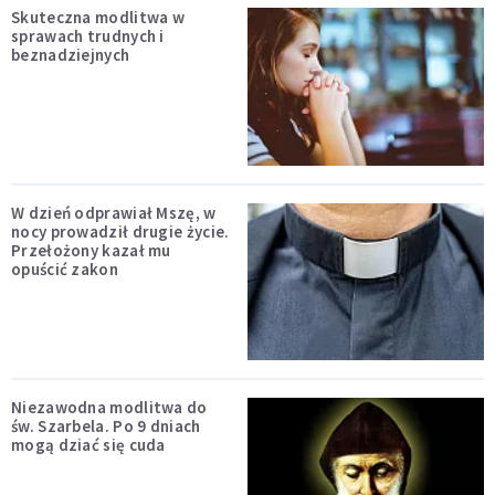
Skuteczna modlitwa w
sprawach trudnych i
beznadziejnych
W dzień odprawiał Mszę, w
nocy prowadził drugie życie.
Przełożony kazał mu
opuścić zakon
Niezawodna modlitwa do
św. Szarbela. Po 9 dniach
mogą dziać się cuda