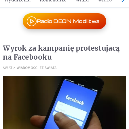
Radio DEON Modlitwa
Wyrok za kampanię protestujacą
na Facebooku
ŚWIAT
WIADOMOŚCI ZE ŚWIATA