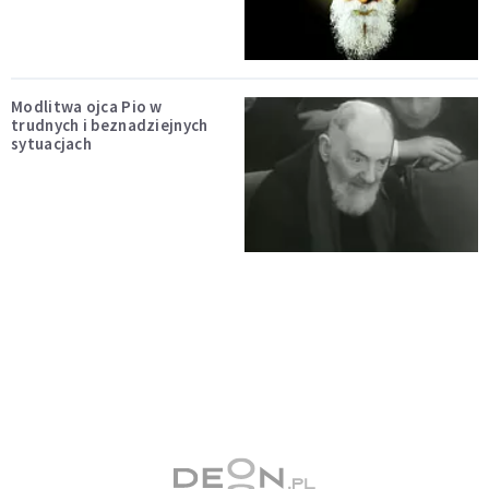
Modlitwa ojca Pio w
trudnych i beznadziejnych
sytuacjach