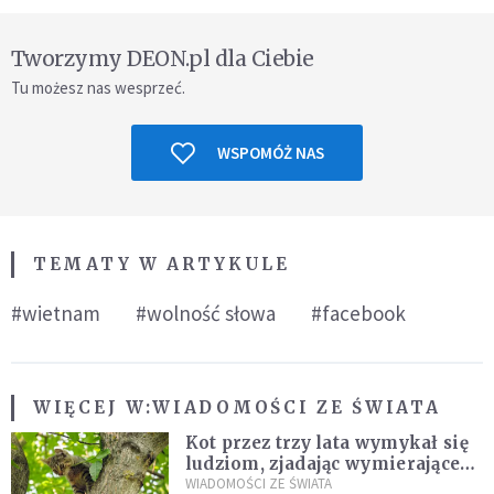
Tworzymy DEON.pl dla Ciebie
Tu możesz nas wesprzeć.
WSPOMÓŻ NAS
TEMATY W ARTYKULE
#wietnam
#wolność słowa
#facebook
WIĘCEJ W:
WIADOMOŚCI ZE ŚWIATA
Kot przez trzy lata wymykał się
ludziom, zjadając wymierające
kaczki. W końcu popełnił
WIADOMOŚCI ZE ŚWIATA