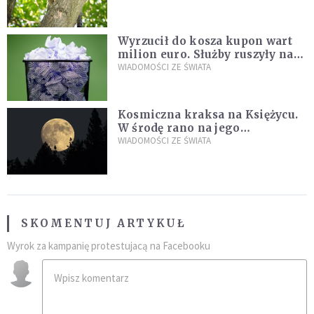
fatalny błąd
Wyrzucił do kosza kupon wart
milion euro. Służby ruszyły na
poszukiwania
WIADOMOŚCI ZE ŚWIATA
Kosmiczna kraksa na Księżycu.
W środę rano na jego
powierzchni dojdzie do
WIADOMOŚCI ZE ŚWIATA
niezwykłego zdarzenia
SKOMENTUJ ARTYKUŁ
Wyrok za kampanię protestujacą na Facebooku