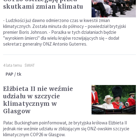
skutkami zmian klimatu
- Ludzkości już dawno odmierzono czas w kwestii zmian
klimatycznych. Została minuta do północy – powiedział brytyjski
premier Boris Johnson. - Porażka w tych działaniach będzie
"wyrokiem śmierci" dla wielu krajów rozwijających się – dodał
sekretarz generalny ONZ Antonio Guterres.
4 lata temu
ŚWIAT
PAP / tk
Elżbieta II nie weźmie
udziału w szczycie
klimatycznym w
Glasgow
Pałac Buckingham poinformował, że brytyjska królowa Elżbieta II
jednak nie weźmie udziału w zbliżającym się ONZ-owskim szczycie
klimatycznym COP26 w Glasgow.