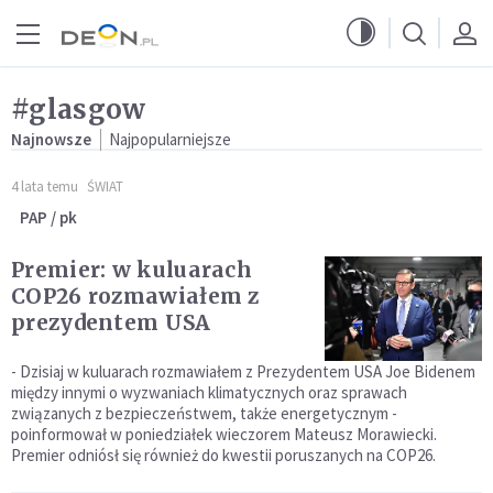
Przejdź do menu głównego
Przejdź do treści
#glasgow
Najnowsze
Najpopularniejsze
4 lata temu
ŚWIAT
PAP / pk
Premier: w kuluarach
COP26 rozmawiałem z
prezydentem USA
- Dzisiaj w kuluarach rozmawiałem z Prezydentem USA Joe Bidenem
między innymi o wyzwaniach klimatycznych oraz sprawach
związanych z bezpieczeństwem, także energetycznym -
poinformował w poniedziałek wieczorem Mateusz Morawiecki.
Premier odniósł się również do kwestii poruszanych na COP26.