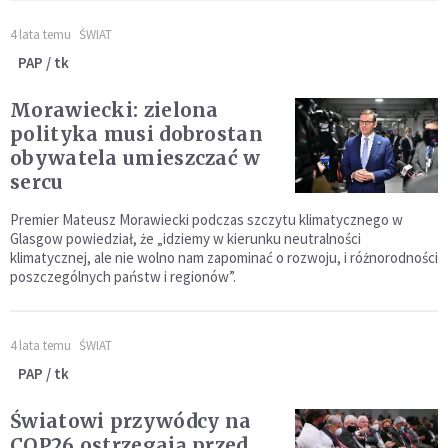
4 lata temu
ŚWIAT
PAP / tk
Morawiecki: zielona
polityka musi dobrostan
obywatela umieszczać w
sercu
Premier Mateusz Morawiecki podczas szczytu klimatycznego w
Glasgow powiedział, że „idziemy w kierunku neutralności
klimatycznej, ale nie wolno nam zapominać o rozwoju, i różnorodności
poszczególnych państw i regionów”.
4 lata temu
ŚWIAT
PAP / tk
Światowi przywódcy na
COP26 ostrzegają przed