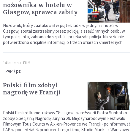
nożownika w hotelu w
Glasgow, sprawca zabity
Nożownik, który zaatakował w piątek ludzi w jednym z hoteli w
Glasgow, został zastrzelony przez policję, a sześć rannych osób, w
tym policjanta, zabrano do szpitali - przekazała policja. Na razie nie
potwierdzono oficjalnie informacji o trzech ofiarach śmiertelnych.
14 lat temu
FILM
PAP / pz
Polski film zdobył
nagrodę we Francji
Polski film krótkometrażowy "Glasgow" w reżyserii Piotra Subbotko
zdobył Specjalną Nagrodę Jury na 29. Międzynarodowym Festiwalu
Filmowym Tous Courts w Aix-en-Provence we Francji - poinformował
PAP w poniedziałek producent tego filmu, Studio Munka z Warszawy.