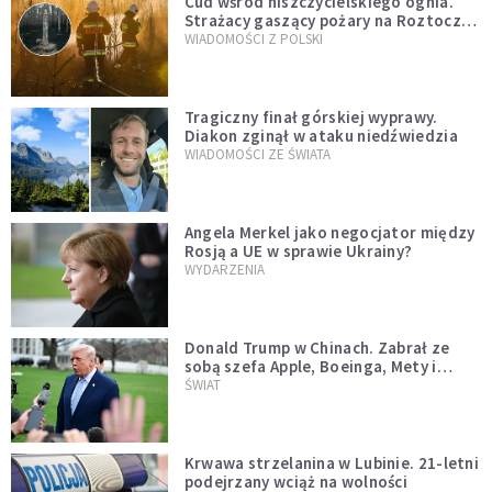
Cud wśród niszczycielskiego ognia.
Strażacy gaszący pożary na Roztoczu
opublikowali niezwykłe zdjęcie
WIADOMOŚCI Z POLSKI
Tragiczny finał górskiej wyprawy.
Diakon zginął w ataku niedźwiedzia
WIADOMOŚCI ZE ŚWIATA
Angela Merkel jako negocjator między
Rosją a UE w sprawie Ukrainy?
WYDARZENIA
Donald Trump w Chinach. Zabrał ze
sobą szefa Apple, Boeinga, Mety i
Muska
ŚWIAT
Krwawa strzelanina w Lubinie. 21-letni
podejrzany wciąż na wolności