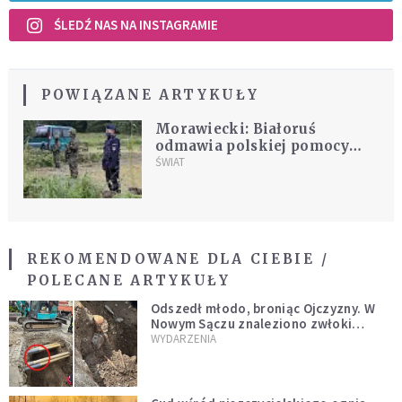
ŚLEDŹ NAS NA INSTAGRAMIE
POWIĄZANE ARTYKUŁY
Morawiecki: Białoruś
odmawia polskiej pomocy
humanitarnej dla migrantów
ŚWIAT
REKOMENDOWANE DLA CIEBIE /
POLECANE ARTYKUŁY
Odszedł młodo, broniąc Ojczyzny. W
Nowym Sączu znaleziono zwłoki
mężczyzny z czasów potopu
WYDARZENIA
szwedzkiego