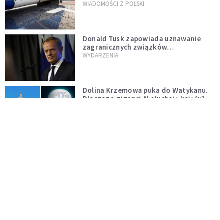
WIADOMOŚCI Z POLSKI
Donald Tusk zapowiada uznawanie
zagranicznych związków
jednopłciowych. "Państwo oblało ten
WYDARZENIA
test"
Dolina Krzemowa puka do Watykanu.
Dlaczego giganci AI słuchają księży?
KOŚCIÓŁ