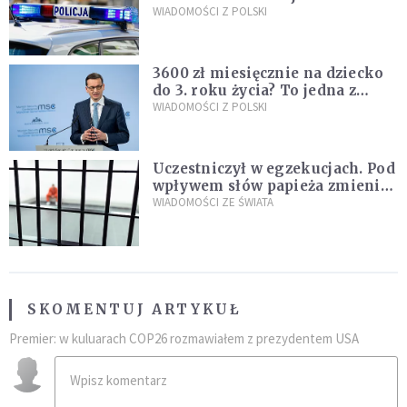
Policja zatrzymała dwóch
WIADOMOŚCI Z POLSKI
nastolatków
3600 zł miesięcznie na dziecko
do 3. roku życia? To jedna z
propozycji programu "Rozwój
WIADOMOŚCI Z POLSKI
Plus"
Uczestniczył w egzekucjach. Pod
wpływem słów papieża zmienił
zdanie
WIADOMOŚCI ZE ŚWIATA
SKOMENTUJ ARTYKUŁ
Premier: w kuluarach COP26 rozmawiałem z prezydentem USA