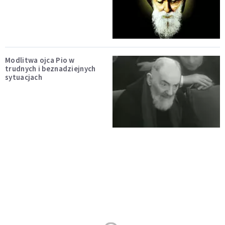
Modlitwa ojca Pio w
trudnych i beznadziejnych
sytuacjach