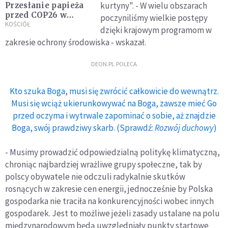
kurtyny". - W wielu obszarach
Przesłanie papieża
przed COP26 w
poczyniliśmy wielkie postępy
Glasgow
KOŚCIÓŁ
dzięki krajowym programom w
zakresie ochrony środowiska - wskazał.
DEON.PL POLECA
Kto szuka Boga, musi się zwrócić całkowicie do wewnątrz.
Musi się wciąż ukierunkowywać na Boga, zawsze mieć Go
przed oczyma i wytrwale zapominać o sobie, aż znajdzie
Boga, swój prawdziwy skarb. (Sprawdź:
Rozwój duchowy
)
- Musimy prowadzić odpowiedzialną politykę klimatyczną,
chroniąc najbardziej wrażliwe grupy społeczne, tak by
polscy obywatele nie odczuli radykalnie skutków
rosnących w zakresie cen energii, jednocześnie by Polska
gospodarka nie traciła na konkurencyjności wobec innych
gospodarek. Jest to możliwe jeżeli zasady ustalane na polu
międzynarodowym będą uwzględniały punkty startowe