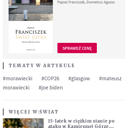
Papież Franciszek, Domenico Agasso
SPRAWDŹ CENĘ
TEMATY W ARTYKULE
#morawiecki
#COP26
#glasgow
#mateusz
morawiecki
#joe biden
WIĘCEJ W:
ŚWIAT
15-latek w ciężkim stanie po
ataku w Kamiennej Górze.