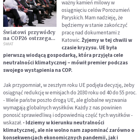
ważny kamień milowy w
osiągnięciu celów Porozumień
Paryskich. Mam nadzieję, że
będziemy w stanie zakończyć
pracę nad dokumentami z
Światowi przywódcy
na COP26 ostrzegają
Katowic.
Żyjemy w tej chwili w
przed skutkami
ŚWIAT
czasie kryzysu. UE była
zmian klimatu
pierwszą wiodącą gospodarką, która przyjęła cele
neutralności klimatycznej – mówił premier podczas
swojego wystąpienia na COP.
Jak przypomniał, w zeszłym roku UE podjęła decyzję, żeby
osiągnąć redukcję w emisjach do 2030 roku od 40 do 55 proc.
- Wiele państw poszło drogą UE, ale globalne wyzwania
wymagają globalnych wysiłków. Każdy z nas powinien
ponosić sprawiedliwą i odpowiednią część tych wysiłków -
wskazał.
- Idziemy w kierunku neutralności
klimatycznej, ale nie wolno nam zapominać zarówno o
konsekwencjach ekonomicznych pandemii, jak i