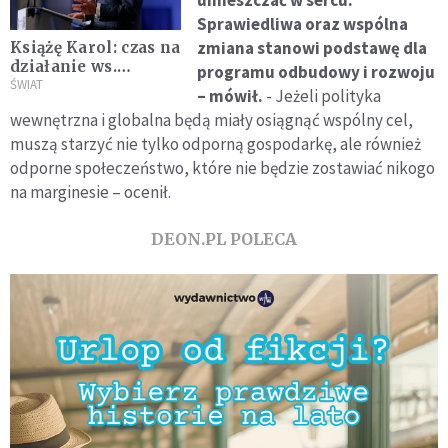
Sprawiedliwa oraz wspólna
zmiana stanowi podstawę dla
Książę Karol: czas na
działanie ws.
programu odbudowy i rozwoju
klimatu praktycznie
ŚWIAT
– mówił.
- Jeżeli polityka
się skończył
wewnętrzna i globalna będą miały osiągnąć wspólny cel,
muszą starzyć nie tylko odporną gospodarkę, ale również
odporne społeczeństwo, które nie będzie zostawiać nikogo
na marginesie – ocenił.
DEON.PL POLECA