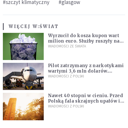
#szczyt klimatyczny
#glasgow
WIĘCEJ W:
ŚWIAT
Wyrzucił do kosza kupon wart
milion euro. Służby ruszyły na
poszukiwania
WIADOMOŚCI ZE ŚWIATA
Pilot zatrzymany z narkotykami
wartymi 3,6 mln dolarów.
Śledczy podejrzewają, że latał
WIADOMOŚCI Z POLSKI
pod ich wpływem
Nawet 40 stopni w cieniu. Przed
Polską fala skrajnych upałów i
gwałtowne burze
WIADOMOŚCI Z POLSKI