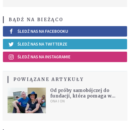
BĄDŹ NA BIEŻĄCO
ŚLEDŹ NAS NA FACEBOOKU
ŚLEDŹ NAS NA TWITTERZE
ŚLEDŹ NAS NA INSTAGRAMIE
POWIĄZANE ARTYKUŁY
Od próby samobójczej do
fundacji, która pomaga w
kryzysie. Historia Gabrysi i
ONA I ON
Leszka