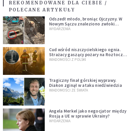
REKOMENDOWANE DLA CIEBIE /
POLECANE ARTYKUŁY
Odszedł młodo, broniąc Ojczyzny. W
Nowym Sączu znaleziono zwłoki
mężczyzny z czasów potopu
WYDARZENIA
szwedzkiego
Cud wśród niszczycielskiego ognia.
Strażacy gaszący pożary na Roztoczu
opublikowali niezwykłe zdjęcie
WIADOMOŚCI Z POLSKI
Tragiczny finał górskiej wyprawy.
Diakon zginął w ataku niedźwiedzia
WIADOMOŚCI ZE ŚWIATA
Angela Merkel jako negocjator między
Rosją a UE w sprawie Ukrainy?
WYDARZENIA