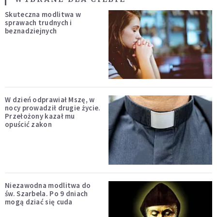
Skuteczna modlitwa w
sprawach trudnych i
beznadziejnych
W dzień odprawiał Mszę, w
nocy prowadził drugie życie.
Przełożony kazał mu
opuścić zakon
Niezawodna modlitwa do
św. Szarbela. Po 9 dniach
mogą dziać się cuda