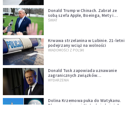
Donald Trump w Chinach. Zabrał ze
sobą szefa Apple, Boeinga, Mety i
Muska
ŚWIAT
Krwawa strzelanina w Lubinie. 21-letni
podejrzany wciąż na wolności
WIADOMOŚCI Z POLSKI
Donald Tusk zapowiada uznawanie
zagranicznych związków
jednopłciowych. "Państwo oblało ten
WYDARZENIA
test"
Dolina Krzemowa puka do Watykanu.
Dlaczego giganci AI słuchają księży?
KOŚCIÓŁ