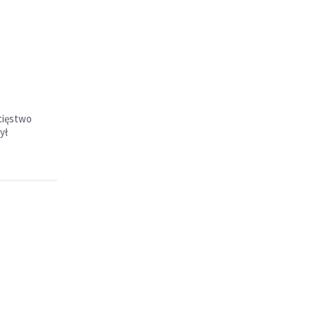
ycięstwo
ył