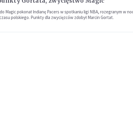
punkty Gortata, zwycięstwo Magic
do Magic pokonał Indianę Pacers w spotkaniu ligi NBA, rozegranym w noc
czasu polskiego. Punkty dla zwycięzców zdobył Marcin Gortat.