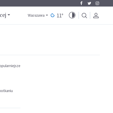
11
°
cej
Warszawa
opularniejsze
potkaniu