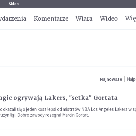
g
Sklep
Wię
darzenia
Komentarze
Wiara
Wideo
Najnowsze
Najp
gic ogrywają Lakers, "setka" Gortata
c okazali się o jeden kosz lepsi od mistrzów NBA Los Angeles Lakers w s
użyn ligi. Dobre zawody rozegrał Marcin Gortat.