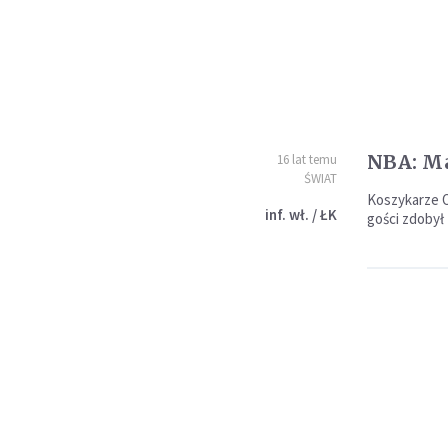
NBA: Ma
16 lat temu
ŚWIAT
Koszykarze O
inf. wł. / ŁK
gości zdobył 