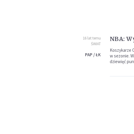
NBA: Wy
16 lat temu
ŚWIAT
Koszykarze O
PAP / ŁK
w sezonie. W 
dziewięć pun