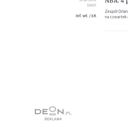
NBA: 4 
ŚWIAT
Zespół Orlan
inf. wł. / ŁK
na czwartek 