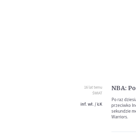
NBA: Po
16 lat temu
ŚWIAT
Po raz dzies
inf. wł. / ŁK
przeciwko In
sekundzie m
Warriors.