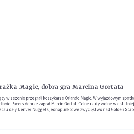
rażka Magic, dobra gra Marcina Gortata
iąty w sezonie przegrali koszykarze Orlando Magic. W wyjazdowym spotk
dianie Pacers dobrze zagrał Marcin Gortat. Celne rzuty wolne w ostatniej
eczu dały Denver Nuggets jednopunktowe zwycięstwo nad Golden Stat