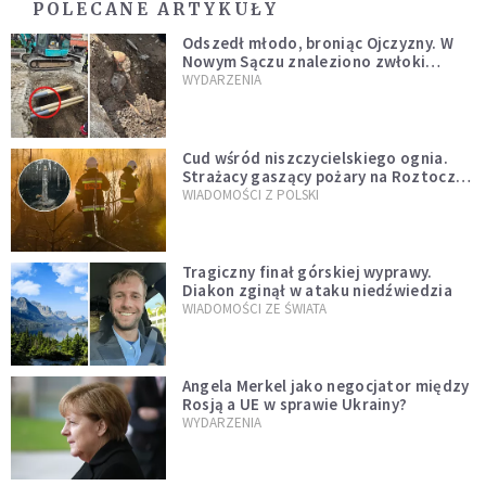
POLECANE ARTYKUŁY
Odszedł młodo, broniąc Ojczyzny. W
Nowym Sączu znaleziono zwłoki
mężczyzny z czasów potopu
WYDARZENIA
szwedzkiego
Cud wśród niszczycielskiego ognia.
Strażacy gaszący pożary na Roztoczu
opublikowali niezwykłe zdjęcie
WIADOMOŚCI Z POLSKI
Tragiczny finał górskiej wyprawy.
Diakon zginął w ataku niedźwiedzia
WIADOMOŚCI ZE ŚWIATA
Angela Merkel jako negocjator między
Rosją a UE w sprawie Ukrainy?
WYDARZENIA