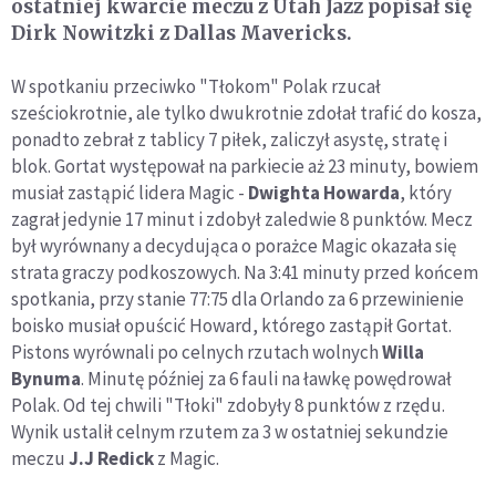
ostatniej kwarcie meczu z Utah Jazz popisał się
Dirk Nowitzki z Dallas Mavericks.
W spotkaniu przeciwko "Tłokom" Polak rzucał
sześciokrotnie, ale tylko dwukrotnie zdołał trafić do kosza,
ponadto zebrał z tablicy 7 piłek, zaliczył asystę, stratę i
blok. Gortat występował na parkiecie aż 23 minuty, bowiem
musiał zastąpić lidera Magic -
Dwighta Howarda
, który
zagrał jedynie 17 minut i zdobył zaledwie 8 punktów. Mecz
był wyrównany a decydująca o porażce Magic okazała się
strata graczy podkoszowych. Na 3:41 minuty przed końcem
spotkania, przy stanie 77:75 dla Orlando za 6 przewinienie
boisko musiał opuścić Howard, którego zastąpił Gortat.
Pistons wyrównali po celnych rzutach wolnych
Willa
Bynuma
. Minutę później za 6 fauli na ławkę powędrował
Polak. Od tej chwili "Tłoki" zdobyły 8 punktów z rzędu.
Wynik ustalił celnym rzutem za 3 w ostatniej sekundzie
meczu
J.J Redick
z Magic.