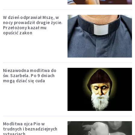
W dzień odprawiał Mszę, w
nocy prowadził drugie życie.
Przełożony kazał mu
opuścić zakon
Niezawodna modlitwa do
św. Szarbela. Po 9 dniach
mogą dziać się cuda
Modlitwa ojca Pio w
trudnych i beznadziejnych
sytuacjach