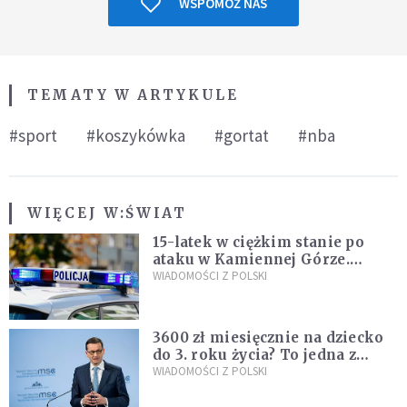
WSPOMÓŻ NAS
TEMATY W ARTYKULE
#sport
#koszykówka
#gortat
#nba
WIĘCEJ W:
ŚWIAT
15-latek w ciężkim stanie po
ataku w Kamiennej Górze.
Policja zatrzymała dwóch
WIADOMOŚCI Z POLSKI
nastolatków
3600 zł miesięcznie na dziecko
do 3. roku życia? To jedna z
propozycji programu "Rozwój
WIADOMOŚCI Z POLSKI
Plus"