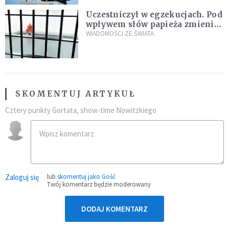
Uczestniczył w egzekucjach. Pod
wpływem słów papieża zmienił
zdanie
WIADOMOŚCI ZE ŚWIATA
SKOMENTUJ ARTYKUŁ
Cztery punkty Gortata, show-time Nowitzkiego
Zaloguj się
lub
skomentuj jako Gość
Twój komentarz będzie moderowany
DODAJ KOMENTARZ