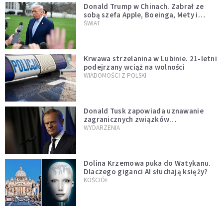
Donald Trump w Chinach. Zabrał ze
sobą szefa Apple, Boeinga, Mety i
Muska
ŚWIAT
Krwawa strzelanina w Lubinie. 21-letni
podejrzany wciąż na wolności
WIADOMOŚCI Z POLSKI
Donald Tusk zapowiada uznawanie
zagranicznych związków
jednopłciowych. "Państwo oblało ten
WYDARZENIA
test"
Dolina Krzemowa puka do Watykanu.
Dlaczego giganci AI słuchają księży?
KOŚCIÓŁ