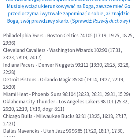
Musi się wciąż ukierunkowywać na Boga, zawsze mieć Go
przed oczyma i wytrwale zapominać o sobie, aż znajdzie
Boga, swój prawdziwy skarb. (Sprawdź:
Rozwój duchowy
)
Philadelphia 76ers - Boston Celtics 74:105 (17:19, 19:25, 18:25,
29:36)
Cleveland Cavaliers - Washington Wizards 102:90 (17:31,
33:23, 28:19, 24:17)
Indiana Pacers - Denver Nuggets 93:111 (13:30, 26:25, 32:28,
22:28)
Detroit Pistons - Orlando Magic 85:80 (19:14, 19:27, 22:19,
25:20)
Miami Heat - Phoenix Suns 96:104 (26:23, 26:21, 29:31, 15:29)
Oklahoma City Thunder - Los Angeles Lakers 98:101 (25:32,
26:20, 22:19, 17:19, dogr. 8:11)
Chicago Bulls - Milwaukee Bucks 83:81 (13:25, 16:18, 27:17,
27:21)
Dallas Mavericks - Utah Jazz 96 96:85 (17:20, 18:17, 17:30,