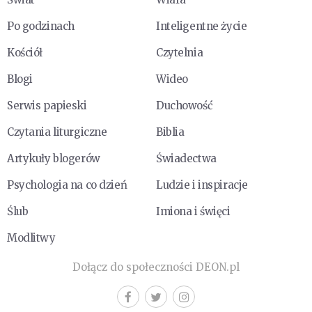
Po godzinach
Inteligentne życie
Kościół
Czytelnia
Blogi
Wideo
Serwis papieski
Duchowość
Czytania liturgiczne
Biblia
Artykuły blogerów
Świadectwa
Psychologia na co dzień
Ludzie i inspiracje
Ślub
Imiona i święci
Modlitwy
Dołącz do społeczności DEON.pl