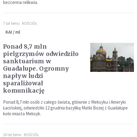
bezcenna relikwia.
7 lat temu
KOŚCIÓŁ
KAI / ml
Ponad 8,7 mln
pielgrzymów odwiedziło
sanktuarium w
Guadalupe. Ogromny
napływ ludzi
sparaliżował
komunikację
Ponad 8,7 mln osób z całego świata, głównie z Meksyku i Ameryki
Łacińskiej, odwiedziło 12 grudnia bazylikę Matki Bożej z Guadalupe
koło miasta Meksyk.
10 lat temu
KOŚCIÓŁ