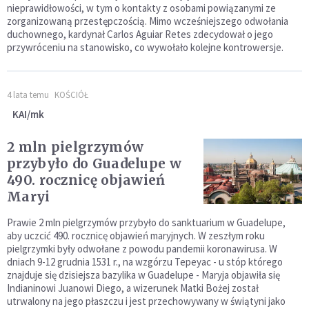
nieprawidłowości, w tym o kontakty z osobami powiązanymi ze
zorganizowaną przestępczością. Mimo wcześniejszego odwołania
duchownego, kardynał Carlos Aguiar Retes zdecydował o jego
przywróceniu na stanowisko, co wywołało kolejne kontrowersje.
4 lata temu
KOŚCIÓŁ
KAI/mk
2 mln pielgrzymów
przybyło do Guadelupe w
490. rocznicę objawień
Maryi
Prawie 2 mln pielgrzymów przybyło do sanktuarium w Guadelupe,
aby uczcić 490. rocznicę objawień maryjnych. W zeszłym roku
pielgrzymki były odwołane z powodu pandemii koronawirusa. W
dniach 9-12 grudnia 1531 r., na wzgórzu Tepeyac - u stóp którego
znajduje się dzisiejsza bazylika w Guadelupe - Maryja objawiła się
Indianinowi Juanowi Diego, a wizerunek Matki Bożej został
utrwalony na jego płaszczu i jest przechowywany w świątyni jako