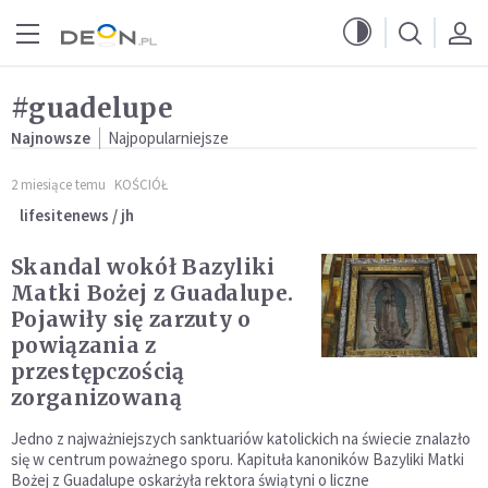
Przejdź do menu głównego
Przejdź do treści
#guadelupe
Najnowsze
Najpopularniejsze
2 miesiące temu
KOŚCIÓŁ
lifesitenews / jh
Skandal wokół Bazyliki
Matki Bożej z Guadalupe.
Pojawiły się zarzuty o
powiązania z
przestępczością
zorganizowaną
Jedno z najważniejszych sanktuariów katolickich na świecie znalazło
się w centrum poważnego sporu. Kapituła kanoników Bazyliki Matki
Bożej z Guadalupe oskarżyła rektora świątyni o liczne