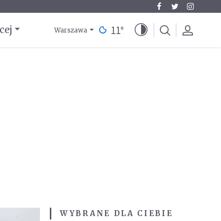
11
°
cej
Warszawa
WYBRANE DLA CIEBIE