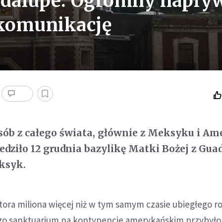
dalupe. Ogromny napły
 komunikację
sób z całego świata, głównie z Meksyku i Am
iedziło 12 grudnia bazylikę Matki Bożej z Gua
ksyk.
łtora miliona więcej niż w tym samym czasie ubiegłego r
go sanktuarium na kontynencie amerykańskim przybyło 