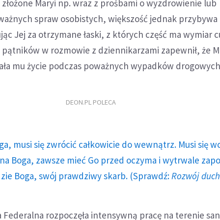
, złożone Maryi np. wraz z prośbami o wyzdrowienie lub
ś ważnych spraw osobistych, większość jednak przybywa 
jąc Jej za otrzymane łaski, z których część ma wymiar 
z pątników w rozmowie z dziennikarzami zapewnił, że M
owała mu życie podczas poważnych wypadków drogowych
DEON.PL POLECA
ga, musi się zwrócić całkowicie do wewnątrz. Musi się w
a Boga, zawsze mieć Go przed oczyma i wytrwale zap
dzie Boga, swój prawdziwy skarb. (Sprawdź:
Rozwój duc
a Federalna rozpoczęła intensywną pracę na terenie sa