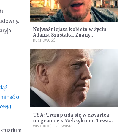
tu
cudowny.
Najważniejsza kobieta w życiu
aryja
Adama Szustaka. Znany
.
dominikanin chce Ci ją
DUCHOWOŚĆ
przedstawić
ciąż
ominać o
howy
)
USA: Trump uda się w czwartek
na granicę z Meksykiem. Trwa
spór o finansowanie muru
WIADOMOŚCI ZE ŚWIATA
nktuarium