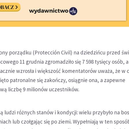
ny porządku (Protección Civil) na dziedzińcu przed św
scowego 11 grudnia zgromadziło się 7 598 tysięcy osób, a
znacznie wzrosła i większość komentatorów uważa, że w 
ięto patronalne się zakończy, osiągnie ona, a zapewne
wą liczbę 9 milionów uczestników.
są ludzi różnych stanów i kondycji: wielu przybyło na bo
ach lub czołgając się po ziemi. Wypełniają w ten sposó