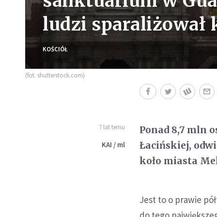
sanktuarium w Gua
ludzi sparaliżował
KOŚCIÓŁ
(fot. shutterstock.com)
7 lat temu
Ponad 8,7 mln o
Łacińskiej, odw
KAI / ml
koło miasta Me
Jest to o prawie pó
do tego największe