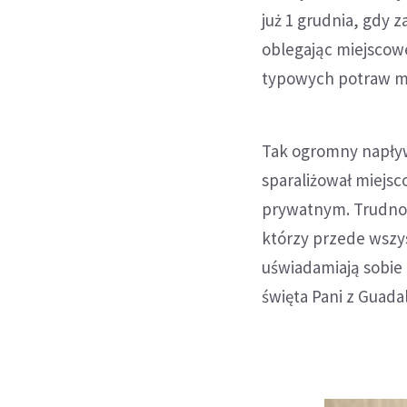
już 1 grudnia, gdy 
oblegając miejscowe 
typowych potraw me
Tak ogromny napływ
sparaliżował miejs
prywatnym. Trudnoś
którzy przede wszys
uświadamiają sobi
święta Pani z Guada