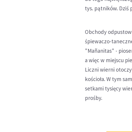
tys. pątników. Dziś
Obchody odpustowe r
śpiewaczo-taneczne
"Mañanitas" - pios
a więc w miejscu pi
Liczni wierni otoc
kościoła. W tym sam
setkami tysięcy wie
prośby.