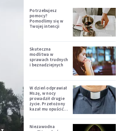
Potrzebujesz
pomocy?
Pomodlimy się w
Twojej intencji
Skuteczna
modlitwa w
sprawach trudnych
i beznadziejnych
W dzień odprawiał
Mszę, w nocy
prowadził drugie
życie. Przełożony
kazał mu opuścić
zakon
Niezawodna