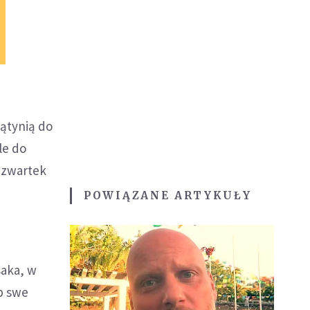
iątynią do
le do
czwartek
POWIĄZANE ARTYKUŁY
saka, w
b swe