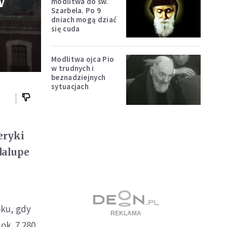
w
modlitwa do św.
Szarbela. Po 9
dniach mogą dziać
się cuda
Modlitwa ojca Pio
w trudnych i
beznadziejnych
sytuacjach
eryki
dalupe
oku, gdy
ok. 7 280