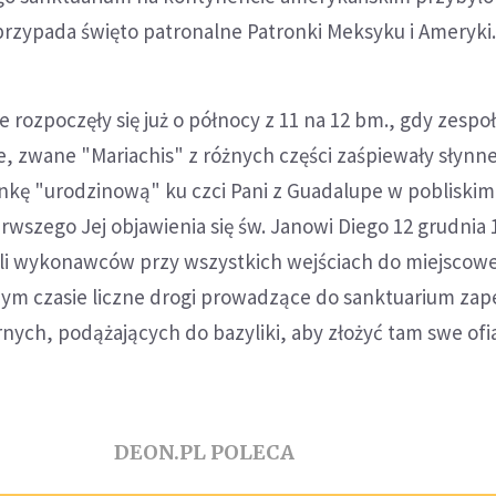
 przypada święto patronalne Patronki Meksyku i Ameryki
ozpoczęły się już o północy z 11 na 12 bm., gdy zespo
, zwane "Mariachis" z różnych części zaśpiewały słynn
enkę "urodzinową" ku czci Pani z Guadalupe w pobliski
erwszego Jej objawienia się św. Janowi Diego 12 grudnia 
zyli wykonawców przy wszystkich wejściach do miejscow
ym czasie liczne drogi prowadzące do sanktuarium zapeł
rnych, podążających do bazyliki, aby złożyć tam swe ofia
DEON.PL POLECA