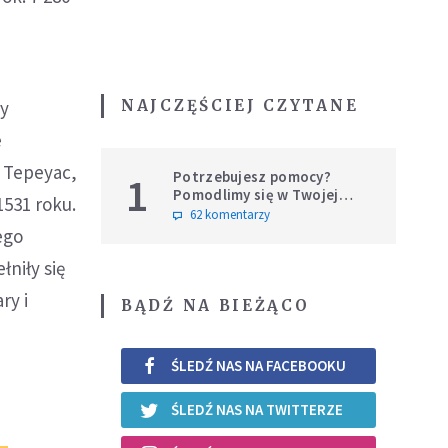
.
NAJCZĘŚCIEJ CZYTANE
ły
e
m Tepeyac,
Potrzebujesz pomocy?
1
Pomodlimy się w Twojej
1531 roku.
intencji
62 komentarzy
ego
niły się
ry i
BĄDŹ NA BIEŻĄCO
ŚLEDŹ NAS NA FACEBOOKU
ŚLEDŹ NAS NA TWITTERZE