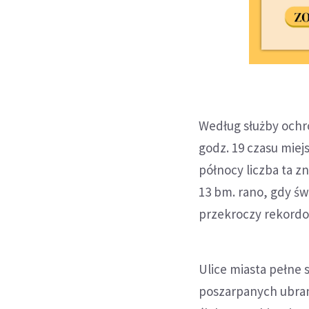
Według służby ochro
godz. 19 czasu miej
północy liczba ta 
13 bm. rano, gdy św
przekroczy rekordo
Ulice miasta pełne 
poszarpanych ubrani