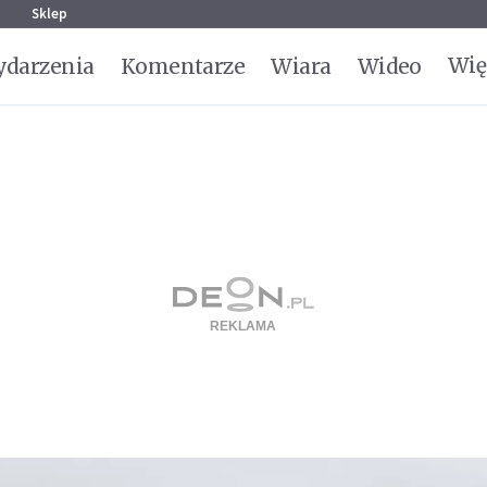
g
Sklep
Wię
darzenia
Komentarze
Wiara
Wideo