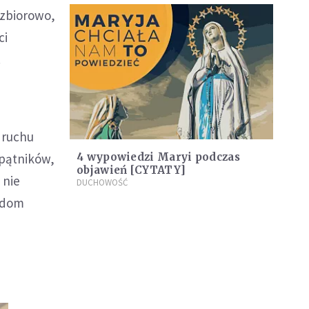
 zbiorowo,
ci
.
 ruchu
 pątników,
4 wypowiedzi Maryi podczas
objawień [CYTATY]
 nie
DUCHOWOŚĆ
odom