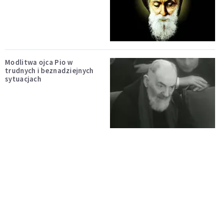
Modlitwa ojca Pio w
trudnych i beznadziejnych
sytuacjach