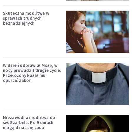
Skuteczna modlitwa w
sprawach trudnych i
beznadziejnych
W dzień odprawiał Mszę, w
nocy prowadził drugie życie.
Przełożony kazał mu
opuścić zakon
Niezawodna modlitwa do
św. Szarbela. Po 9 dniach
mogą dziać się cuda