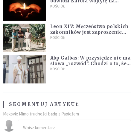
odwiózł Karola Wojtyłę na
konklawe. Jan Paweł II nazywał
KOŚCIÓŁ
go "winowajcą"
Leon XIV: Męczeństwo polskich
zakonników jest zaproszeniem
do jedności i misji całego
KOŚCIÓŁ
Kościoła
Abp Galbas: W przysiędze nie ma
słowa „rozwód”. Chodzi o to, że
„cię nie opuszczę”
KOŚCIÓŁ
SKOMENTUJ ARTYKUŁ
Meksyk: Mimo trudności będą z Papieżem