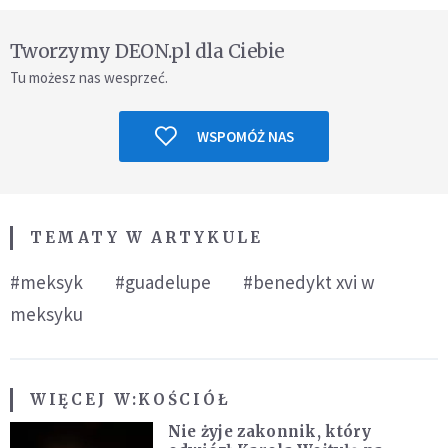
Tworzymy DEON.pl dla Ciebie
Tu możesz nas wesprzeć.
WSPOMÓŻ NAS
TEMATY W ARTYKULE
#meksyk
#guadelupe
#benedykt xvi w
meksyku
WIĘCEJ W:
KOŚCIÓŁ
Nie żyje zakonnik, który