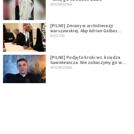
WYDARZENIA
[PILNE] Zmiany w archidiecezji
warszawskiej. Abp Adrian Galbas
wręczył dekrety nowym proboszczom
KOŚCIÓŁ
[PILNE] Podjęto kroki ws. księdza
Sawielewicza. Nie zobaczymy go w
mediach
WYDARZENIA