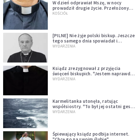
W dzień odprawiał Mszę, w nocy
prowadził drugie życie. Przełożony
kazał mu opuścić zakon
KOŚCIÓŁ
[PILNE] Nie żyje polski biskup. Jeszcze
tego samego dnia spowiadał i
sprawował Mszę świętą
WYDARZENIA
Ksiądz zrezygnował z przyjęcia
święceń biskupich. "Jestem naprawdę
niegodny"
WYDARZENIA
Karmelitanka utonęła, ratując
współsiostry. "To był jej ostatni gest
miłości"
WYDARZENIA
Śpiewający ksiądz podbija internet.
"Chcę go na swoim ślubie"