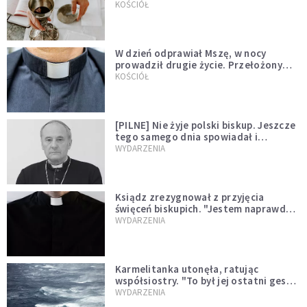
KOŚCIÓŁ
W dzień odprawiał Mszę, w nocy
prowadził drugie życie. Przełożony
kazał mu opuścić zakon
KOŚCIÓŁ
[PILNE] Nie żyje polski biskup. Jeszcze
tego samego dnia spowiadał i
sprawował Mszę świętą
WYDARZENIA
Ksiądz zrezygnował z przyjęcia
święceń biskupich. "Jestem naprawdę
niegodny"
WYDARZENIA
Karmelitanka utonęła, ratując
współsiostry. "To był jej ostatni gest
miłości"
WYDARZENIA