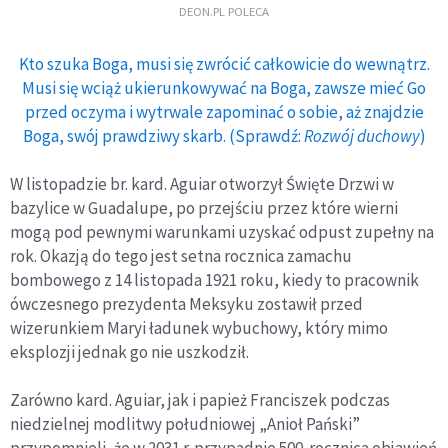
DEON.PL POLECA
Kto szuka Boga, musi się zwrócić całkowicie do wewnątrz.
Musi się wciąż ukierunkowywać na Boga, zawsze mieć Go
przed oczyma i wytrwale zapominać o sobie, aż znajdzie
Boga, swój prawdziwy skarb. (Sprawdź:
Rozwój duchowy
)
W listopadzie br. kard. Aguiar otworzył Święte Drzwi w
bazylice w Guadalupe, po przejściu przez które wierni
mogą pod pewnymi warunkami uzyskać odpust zupełny na
rok. Okazją do tego jest setna rocznica zamachu
bombowego z 14 listopada 1921 roku, kiedy to pracownik
ówczesnego prezydenta Meksyku zostawił przed
wizerunkiem Maryi ładunek wybuchowy, który mimo
eksplozji jednak go nie uszkodził.
Zarówno kard. Aguiar, jak i papież Franciszek podczas
niedzielnej modlitwy południowej „Anioł Pański”