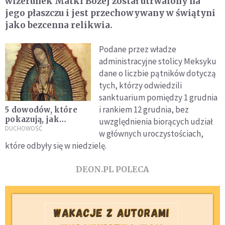
wizerunek Matki Bożej został utrwalony na
jego płaszczu i jest przechowywany w świątyni
jako bezcenna relikwia.
Podane przez władze
administracyjne stolicy Meksyku
dane o liczbie pątników dotyczą
tych, którzy odwiedzili
sanktuarium pomiędzy 1 grudnia
i rankiem 12 grudnia, bez
5 dowodów, które
pokazują, jak
uwzględnienia biorących udział
niezwykły jest
DUCHOWOŚĆ
w głównych uroczystościach,
wizerunek Matki
które odbyły się w niedzielę.
Bożej z Guadelupe
DEON.PL POLECA