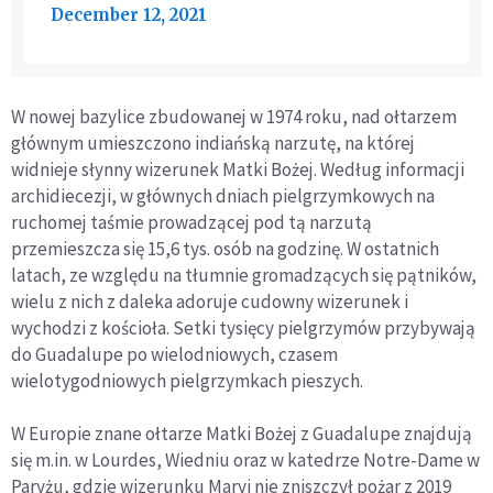
December 12, 2021
W nowej bazylice zbudowanej w 1974 roku, nad ołtarzem
głównym umieszczono indiańską narzutę, na której
widnieje słynny wizerunek Matki Bożej. Według informacji
archidiecezji, w głównych dniach pielgrzymkowych na
ruchomej taśmie prowadzącej pod tą narzutą
przemieszcza się 15,6 tys. osób na godzinę. W ostatnich
latach, ze względu na tłumnie gromadzących się pątników,
wielu z nich z daleka adoruje cudowny wizerunek i
wychodzi z kościoła. Setki tysięcy pielgrzymów przybywają
do Guadalupe po wielodniowych, czasem
wielotygodniowych pielgrzymkach pieszych.
W Europie znane ołtarze Matki Bożej z Guadalupe znajdują
się m.in. w Lourdes, Wiedniu oraz w katedrze Notre-Dame w
Paryżu, gdzie wizerunku Maryi nie zniszczył pożar z 2019