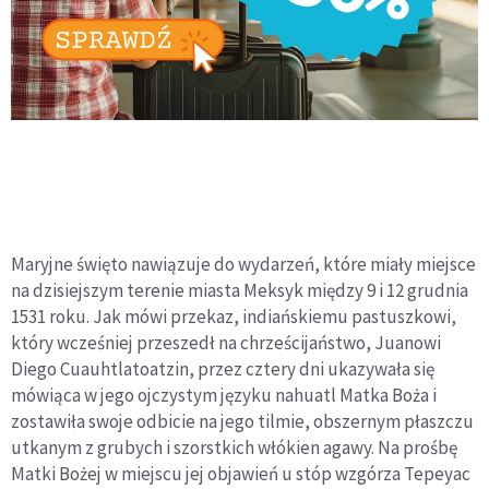
Maryjne święto nawiązuje do wydarzeń, które miały miejsce
na dzisiejszym terenie miasta Meksyk między 9 i 12 grudnia
1531 roku. Jak mówi przekaz, indiańskiemu pastuszkowi,
który wcześniej przeszedł na chrześcijaństwo, Juanowi
Diego Cuauhtlatoatzin, przez cztery dni ukazywała się
mówiąca w jego ojczystym języku nahuatl Matka Boża i
zostawiła swoje odbicie na jego tilmie, obszernym płaszczu
utkanym z grubych i szorstkich włókien agawy. Na prośbę
Matki Bożej w miejscu jej objawień u stóp wzgórza Tepeyac