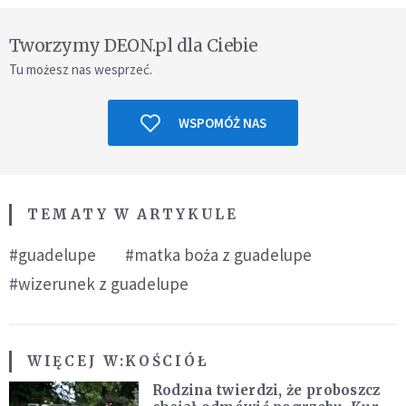
Tworzymy DEON.pl dla Ciebie
Tu możesz nas wesprzeć.
WSPOMÓŻ NAS
TEMATY W ARTYKULE
#guadelupe
#matka boża z guadelupe
#wizerunek z guadelupe
WIĘCEJ W:
KOŚCIÓŁ
Rodzina twierdzi, że proboszcz