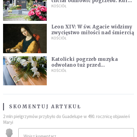
chciał odmówić pogrzebu. Kuria
zapowiada wyjaśnienia
KOŚCIÓŁ
Leon XIV: W św. Agacie widzimy
zwycięstwo miłości nad śmiercią
KOŚCIÓŁ
Katolicki pogrzeb muzyka
odwołano tuż przed
uroczystością. Powodem była
KOŚCIÓŁ
przynależność do masonerii
SKOMENTUJ ARTYKUŁ
2 mln pielgrzymów przybyło do Guadelupe w 490. rocznicę objawień
Maryi