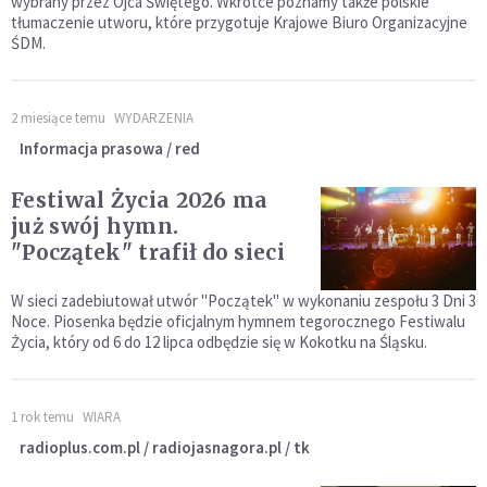
wybrany przez Ojca Świętego. Wkrótce poznamy także polskie
tłumaczenie utworu, które przygotuje Krajowe Biuro Organizacyjne
ŚDM.
2 miesiące temu
WYDARZENIA
Informacja prasowa / red
Festiwal Życia 2026 ma
już swój hymn.
"Początek" trafił do sieci
W sieci zadebiutował utwór "Początek" w wykonaniu zespołu 3 Dni 3
Noce. Piosenka będzie oficjalnym hymnem tegorocznego Festiwalu
Życia, który od 6 do 12 lipca odbędzie się w Kokotku na Śląsku.
1 rok temu
WIARA
radioplus.com.pl / radiojasnagora.pl / tk