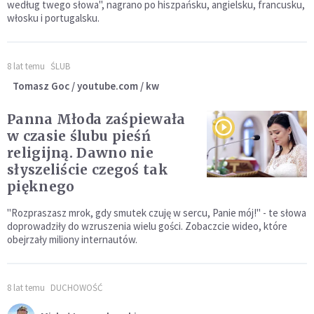
według twego słowa", nagrano po hiszpańsku, angielsku, francusku,
włosku i portugalsku.
8 lat temu
ŚLUB
Tomasz Goc / youtube.com / kw
Panna Młoda zaśpiewała
w czasie ślubu pieśń
religijną. Dawno nie
słyszeliście czegoś tak
pięknego
"Rozpraszasz mrok, gdy smutek czuję w sercu, Panie mój!" - te słowa
doprowadziły do wzruszenia wielu gości. Zobaczcie wideo, które
obejrzały miliony internautów.
8 lat temu
DUCHOWOŚĆ