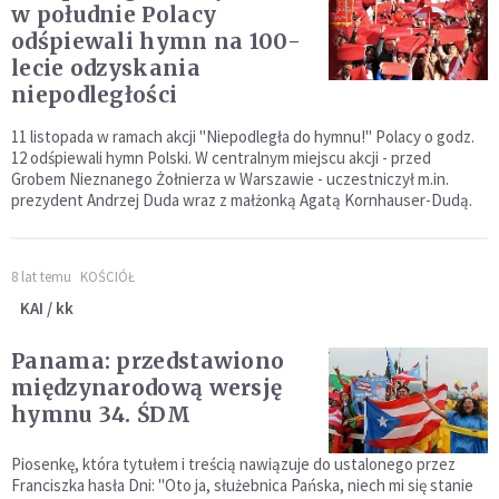
w południe Polacy
odśpiewali hymn na 100-
lecie odzyskania
niepodległości
11 listopada w ramach akcji "Niepodległa do hymnu!" Polacy o godz.
12 odśpiewali hymn Polski. W centralnym miejscu akcji - przed
Grobem Nieznanego Żołnierza w Warszawie - uczestniczył m.in.
prezydent Andrzej Duda wraz z małżonką Agatą Kornhauser-Dudą.
8 lat temu
KOŚCIÓŁ
KAI / kk
Panama: przedstawiono
międzynarodową wersję
hymnu 34. ŚDM
Piosenkę, która tytułem i treścią nawiązuje do ustalonego przez
Franciszka hasła Dni: "Oto ja, służebnica Pańska, niech mi się stanie