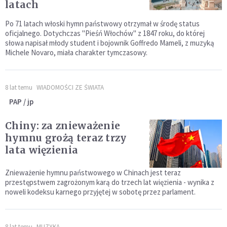
latach
Po 71 latach włoski hymn państwowy otrzymał w środę status
oficjalnego. Dotychczas "Pieśń Włochów" z 1847 roku, do której
słowa napisał młody student i bojownik Goffredo Mameli, z muzyką
Michele Novaro, miała charakter tymczasowy.
8 lat temu
WIADOMOŚCI ZE ŚWIATA
PAP / jp
Chiny: za znieważenie
hymnu grożą teraz trzy
lata więzienia
Znieważenie hymnu państwowego w Chinach jest teraz
przestępstwem zagrożonym karą do trzech lat więzienia - wynika z
noweli kodeksu karnego przyjętej w sobotę przez parlament.
8 lat temu
MUZYKA