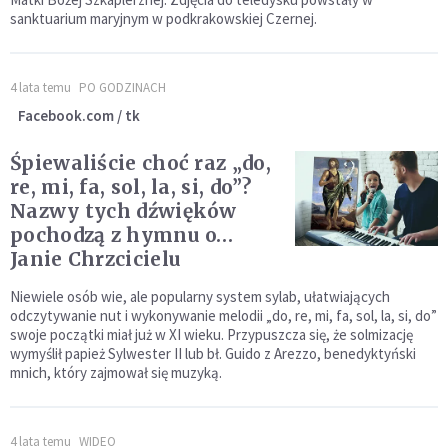
sanktuarium maryjnym w podkrakowskiej Czernej.
4 lata temu
PO GODZINACH
Facebook.com / tk
Śpiewaliście choć raz „do,
re, mi, fa, sol, la, si, do”?
Nazwy tych dźwięków
pochodzą z hymnu o…
Janie Chrzcicielu
Niewiele osób wie, ale popularny system sylab, ułatwiających
odczytywanie nut i wykonywanie melodii „do, re, mi, fa, sol, la, si, do”
swoje początki miał już w XI wieku. Przypuszcza się, że solmizację
wymyślił papież Sylwester II lub bł. Guido z Arezzo, benedyktyński
mnich, który zajmował się muzyką.
4 lata temu
WIDEO