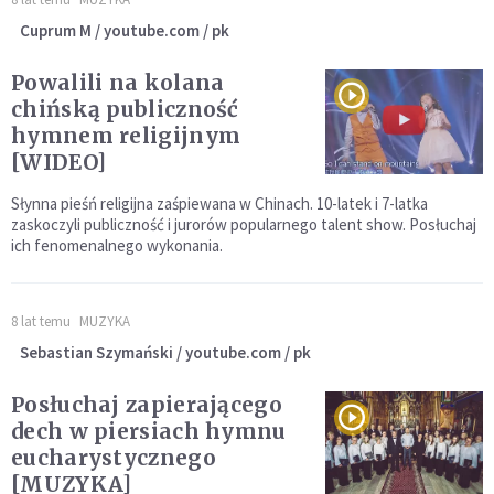
Cuprum M / youtube.com / pk
Powalili na kolana
chińską publiczność
hymnem religijnym
[WIDEO]
Słynna pieśń religijna zaśpiewana w Chinach. 10-latek i 7-latka
zaskoczyli publiczność i jurorów popularnego talent show. Posłuchaj
ich fenomenalnego wykonania.
8 lat temu
MUZYKA
Sebastian Szymański / youtube.com / pk
Posłuchaj zapierającego
dech w piersiach hymnu
eucharystycznego
[MUZYKA]