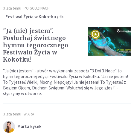
3 lata temu
PO GODZINACH
Festiwal Życia w Kokotku / tk
"Ja (nie) jestem".
Posłuchaj świetnego
hymnu tegorocznego
Festiwalu Życia w
Kokotku!
"Ja (nie) jestem" - utwór w wykonaniu zespołu "3 Dni 3 Noce" to
hymn tegorocznej edycji Festiwalu Życia w Kokotku. "Ja nie jestem!
To Ty jesteś Wielki, Mocny, Niepojęty! Ja nie jestem! To Ty jesteś z
Bogiem Ojcem, Duchem Świętym! Wsłuchaj się w Jego głos!" -
słyszymy w utworze.
3 lata temu
WIARA
Marta Łysek