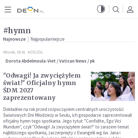
Przejdź do menu głównego
Przejdź do treści
#hymn
Najnowsze
Najpopularniejsze
Wtorek, 09:41
KOŚCIÓŁ
Dorota Abdelmoula-Viet / Vatican News / pk
"Odwagi! Ja zwyciężyłem
świat!" Oficjalny hymn
ŚDM 2027
zaprezentowany
Dokładnie na rok przed rozpoczęciem centralnych uroczystości
Światowych Dni Młodzieży w Seulu, ich gospodarze zaprezentowali
oficjalny hymn tego spotkania. Jego tytuł: "Confidite, Ego Vici
Mundum", czyli "Odwagi! Ja zwyciężyłem świat!" to zarazem temat
najbliższego spotkania, zaczerpnięty z Ewangelii wg św. Jana i