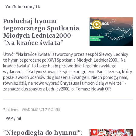
YouTube.com / tk
Posłuchaj hymnu
tegorocznego Spotkania
Młodych Lednica2000
"Na krańce świata"
Utwór "Na krańce świata" stworzony przez zespół Siewcy Lednicy
to hymn tegorocznego XXVI Spotkania Młodych Lednica2000. "Na
krańce świata" to także hasło przewodnie tego niezwykłego
wydarzenia. "Za tymi słowami kryje się pragnienie Pana Jezusa, który
posłał swoich uczniów do głoszenia Ewangelii. Niech pomogą nam,
również dziś, na nowo wybrać Chrystusa i umocnić się w wierze" -
zaznacza duszpasterz Lednicy2000, o. Tomasz Nowak OP.
7 lat temu
WIADOMOŚCI Z POLSKI
PAP / ml
"Niepodległa do hymnu!":