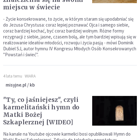
miejscu w świecie
- Życie konsekrowane, to życie, w którym staram się upodabniać się
do Jezusa Chrystusa: coraz lepiej poznawać Ojca i samego siebie,
coraz bardziej kochać, być coraz bardziej wolnym. Różne formy
rezygnacji z siebie, jasne, czasem bolą, ale tym bardziej wpisują się w
realizowanie ideałów młodości, rozwoju i życia pasją - mówi Dominik
Dubiel SJ, autor hymnu IV Kongresu Młodych Osób Konsekrowanych
"Powstań i świeć".
4 lata temu
WIARA
misyjne.pl / kb
"Ty, co jaśniejesz", czyli
karmelitański hymn do
Matki Bożej
Szkaplerznej [WIDEO]
Na kanale na Youtube ojcowie karmelici bosi opublikowali Hymn do
Matki Bożej Szkaplerznej. Zdjęcia do teledysku powstały w