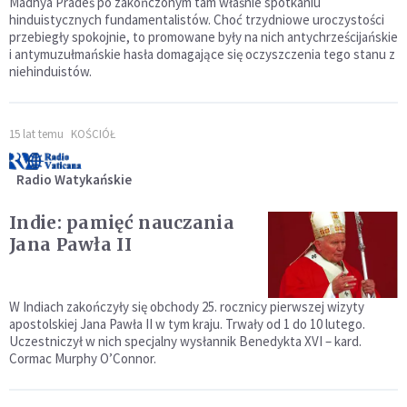
Madhya Pradeś po zakończonym tam właśnie spotkaniu
hinduistycznych fundamentalistów. Choć trzydniowe uroczystości
przebiegły spokojnie, to promowane były na nich antychrześcijańskie
i antymuzułmańskie hasła domagające się oczyszczenia tego stanu z
niehinduistów.
15 lat temu
KOŚCIÓŁ
Radio Watykańskie
Indie: pamięć nauczania
Jana Pawła II
W Indiach zakończyły się obchody 25. rocznicy pierwszej wizyty
apostolskiej Jana Pawła II w tym kraju. Trwały od 1 do 10 lutego.
Uczestniczył w nich specjalny wysłannik Benedykta XVI – kard.
Cormac Murphy O’Connor.