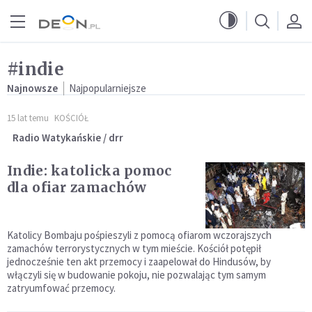
Przejdź do menu głównego
Przejdź do treści
#indie
Najnowsze
Najpopularniejsze
15 lat temu
KOŚCIÓŁ
Radio Watykańskie / drr
Indie: katolicka pomoc
dla ofiar zamachów
Katolicy Bombaju pośpieszyli z pomocą ofiarom wczorajszych
zamachów terrorystycznych w tym mieście. Kościół potępił
jednocześnie ten akt przemocy i zaapelował do Hindusów, by
włączyli się w budowanie pokoju, nie pozwalając tym samym
zatryumfować przemocy.