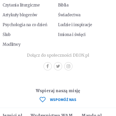
Czytania liturgiczne
Biblia
Artykuły blogerów
Świadectwa
Psychologia na co dzień
Ludzie i inspiracje
Ślub
Imiona i święci
Modlitwy
Dołącz do społeczności DEON.pl
Wspieraj naszą misję
WSPOMÓŻ NAS
Jezuici.pl
Wydawnictwo WAM
Mando.pl