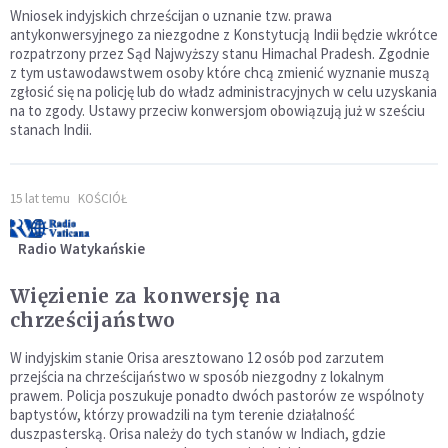
Wniosek indyjskich chrześcijan o uznanie tzw. prawa
antykonwersyjnego za niezgodne z Konstytucją Indii będzie wkrótce
rozpatrzony przez Sąd Najwyższy stanu Himachal Pradesh. Zgodnie
z tym ustawodawstwem osoby które chcą zmienić wyznanie muszą
zgłosić się na policję lub do władz administracyjnych w celu uzyskania
na to zgody. Ustawy przeciw konwersjom obowiązują już w sześciu
stanach Indii.
15 lat temu
KOŚCIÓŁ
Radio Watykańskie
Więzienie za konwersję na
chrześcijaństwo
W indyjskim stanie Orisa aresztowano 12 osób pod zarzutem
przejścia na chrześcijaństwo w sposób niezgodny z lokalnym
prawem. Policja poszukuje ponadto dwóch pastorów ze wspólnoty
baptystów, którzy prowadzili na tym terenie działalność
duszpasterską. Orisa należy do tych stanów w Indiach, gdzie