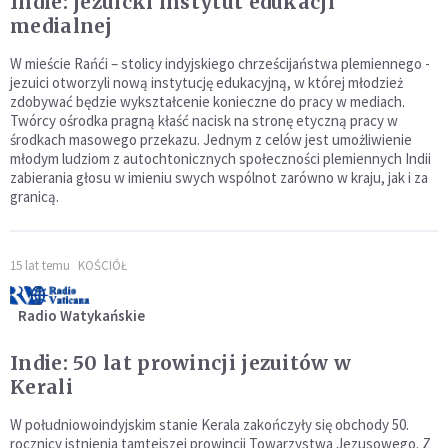
Indie: jezuicki instytut edukacji
medialnej
W mieście Rańći – stolicy indyjskiego chrześcijaństwa plemiennego -
jezuici otworzyli nową instytucję edukacyjną, w której młodzież
zdobywać będzie wykształcenie konieczne do pracy w mediach.
Twórcy ośrodka pragną kłaść nacisk na stronę etyczną pracy w
środkach masowego przekazu. Jednym z celów jest umożliwienie
młodym ludziom z autochtonicznych społeczności plemiennych Indii
zabierania głosu w imieniu swych wspólnot zarówno w kraju, jak i za
granicą.
15 lat temu
KOŚCIÓŁ
Radio Watykańskie
Indie: 50 lat prowincji jezuitów w
Kerali
W południowoindyjskim stanie Kerala zakończyły się obchody 50.
rocznicy istnienia tamtejszej prowincji Towarzystwa Jezusowego. Z