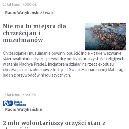
15 lat temu
KOŚCIÓŁ
Radio Watykańskie / wab
Nie ma tu miejsca dla
chrześcijan i
muzułmanów
Chrześcijanie i muzułmanie powinni opuścić Indie – takie wezwanie
skierowali hinduistyczni przywódcy podczas uroczystości religijnych
w stanie Madhya Pradeś. Inicjatorem działań na rzecz exodusu
chrześcijan i muzułmanów z Indii jest Swami Hariharanandji Maharaj,
jeden z przywódców hinduistycznych.
15 lat temu
KOŚCIÓŁ
Radio Watykańskie
2 mln wolontariuszy oczyści stan z