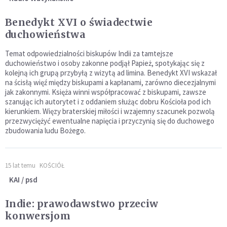
Benedykt XVI o świadectwie
duchowieństwa
Temat odpowiedzialności biskupów Indii za tamtejsze
duchowieństwo i osoby zakonne podjął Papież, spotykając się z
kolejną ich grupą przybyłą z wizytą ad limina. Benedykt XVI wskazał
na ścisłą więź między biskupami a kapłanami, zarówno diecezjalnymi
jak zakonnymi. Księża winni współpracować z biskupami, zawsze
szanując ich autorytet i z oddaniem służąc dobru Kościoła pod ich
kierunkiem. Więzy braterskiej miłości i wzajemny szacunek pozwolą
przezwyciężyć ewentualne napięcia i przyczynią się do duchowego
zbudowania ludu Bożego.
15 lat temu
KOŚCIÓŁ
KAI / psd
Indie: prawodawstwo przeciw
konwersjom