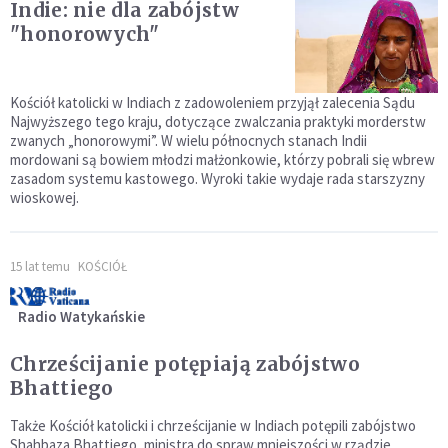
Indie: nie dla zabójstw
"honorowych"
Kościół katolicki w Indiach z zadowoleniem przyjął zalecenia Sądu
Najwyższego tego kraju, dotyczące zwalczania praktyki morderstw
zwanych „honorowymi”. W wielu północnych stanach Indii
mordowani są bowiem młodzi małżonkowie, którzy pobrali się wbrew
zasadom systemu kastowego. Wyroki takie wydaje rada starszyzny
wioskowej.
15 lat temu
KOŚCIÓŁ
Radio Watykańskie
Chrześcijanie potępiają zabójstwo
Bhattiego
Także Kościół katolicki i chrześcijanie w Indiach potępili zabójstwo
Shahbaza Bhattiego, ministra do spraw mniejszości w rządzie