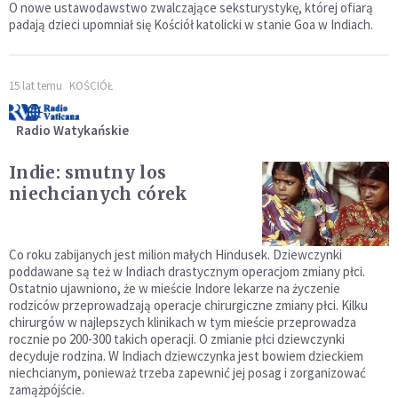
O nowe ustawodawstwo zwalczające seksturystykę, której ofiarą
padają dzieci upomniał się Kościół katolicki w stanie Goa w Indiach.
15 lat temu
KOŚCIÓŁ
Radio Watykańskie
Indie: smutny los
niechcianych córek
Co roku zabijanych jest milion małych Hindusek. Dziewczynki
poddawane są też w Indiach drastycznym operacjom zmiany płci.
Ostatnio ujawniono, że w mieście Indore lekarze na życzenie
rodziców przeprowadzają operacje chirurgiczne zmiany płci. Kilku
chirurgów w najlepszych klinikach w tym mieście przeprowadza
rocznie po 200-300 takich operacji. O zmianie płci dziewczynki
decyduje rodzina. W Indiach dziewczynka jest bowiem dzieckiem
niechcianym, ponieważ trzeba zapewnić jej posag i zorganizować
zamążpójście.