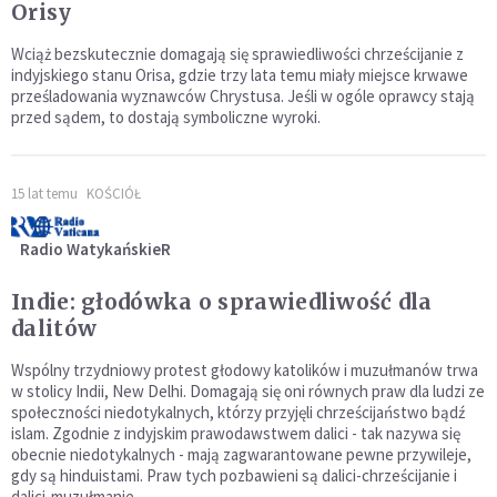
Orisy
Wciąż bezskutecznie domagają się sprawiedliwości chrześcijanie z
indyjskiego stanu Orisa, gdzie trzy lata temu miały miejsce krwawe
prześladowania wyznawców Chrystusa. Jeśli w ogóle oprawcy stają
przed sądem, to dostają symboliczne wyroki.
15 lat temu
KOŚCIÓŁ
Radio WatykańskieR
Indie: głodówka o sprawiedliwość dla
dalitów
Wspólny trzydniowy protest głodowy katolików i muzułmanów trwa
w stolicy Indii, New Delhi. Domagają się oni równych praw dla ludzi ze
społeczności niedotykalnych, którzy przyjęli chrześcijaństwo bądź
islam. Zgodnie z indyjskim prawodawstwem dalici - tak nazywa się
obecnie niedotykalnych - mają zagwarantowane pewne przywileje,
gdy są hinduistami. Praw tych pozbawieni są dalici-chrześcijanie i
dalici-muzułmanie.