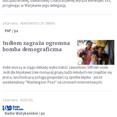
duszpasterskiej, oświatowej i charytatywnej wyraził Benedykt XVI,
przyjmując w Watykanie jego delegację.
14 lat temu
WIADOMOŚCI ZE ŚWIATA
PAP / pz
Indiom zagraża ogromna
bomba demograficzna
Indie muszą w ciągu dekady wykształcić zawodowo 500 mln osób.
Jeśli dla błyskawicznie rosnącej grupy ludzi młodych nie znajdzie się
praca, wschodzącą potęgę gospodarczą spotka klęska - pisze
weekendowy "Washington Post" na stronach internetowych.
14 lat temu
KOŚCIÓŁ
Radio Watykańskie / pz