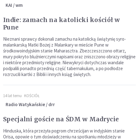
KAI / wm
Indie: zamach na katolicki kościół w
Pune
Nieznani sprawcy dokonali zamachu na katolicką świątynię syro-
malankarską Matki Bożej z Malankary w mieście Pune w
środkowoindyjskim stanie Maharasztra. Zbezczeszczono ołtarz,
mury pokryto bluźnierczymi napisami oraz zniszczono obrazy religijne
i niektóre przedmioty religijne. Niewykryci dotychczas wandale
podpalili ponadto przednią część tabernakulum, a po podłodze
rozrzucili kartki z Biblii i innych ksiąg świętych.
14 lat temu
KOŚCIÓŁ
Radio Watykańskie / drr
Specjalni goście na ŚDM w Madrycie
Hinduska, która przeżyła pogrom chrześcijan w indyjskim stanie
Orisa, opowie o tym doświadczeniu na spotkaniu młodzieży w