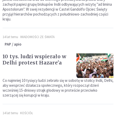
zachęcił papież grupę biskupów Indii odbywających wizytę "ad limina
Apostolorum". W swej rezydencji w Castel Gandolfo Ojciec Święty
przyjął hierarchów pochodzących z południowo-zachodniej części
kraju.
14 lat temu
WIADOMOŚCI ZE ŚWIATA
PAP / apio
10 tys. ludzi wspierało w
Delhi protest Hazare'a
Co najmniej 10 tysięcy ludzi zebrało się w sobotę w stolicy Indii, Delhi,
aby wesprzeć działacza społecznego, który rozpoczął dzień
wcześniej 15-dniowy strajk głodowy w proteście przeciwko
szerzącej się korupcji w kraju.
14 lat temu
KOŚCIÓŁ