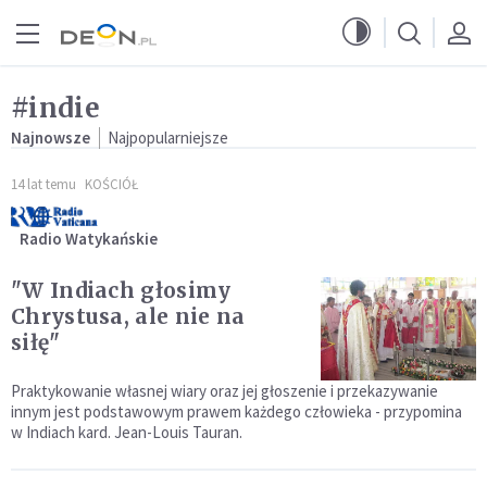
Przejdź do menu głównego
Przejdź do treści
#indie
Najnowsze
Najpopularniejsze
14 lat temu
KOŚCIÓŁ
Radio Watykańskie
"W Indiach głosimy
Chrystusa, ale nie na
siłę"
Praktykowanie własnej wiary oraz jej głoszenie i przekazywanie
innym jest podstawowym prawem każdego człowieka - przypomina
w Indiach kard. Jean-Louis Tauran.