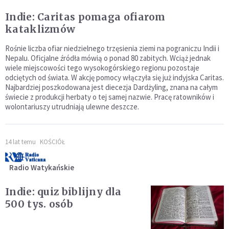
Indie: Caritas pomaga ofiarom
kataklizmów
Rośnie liczba ofiar niedzielnego trzęsienia ziemi na pograniczu Indii i
Nepalu. Oficjalne źródła mówią o ponad 80 zabitych. Wciąż jednak
wiele miejscowości tego wysokogórskiego regionu pozostaje
odciętych od świata. W akcję pomocy włączyła się już indyjska Caritas.
Najbardziej poszkodowana jest diecezja Dardżyling, znana na całym
świecie z produkcji herbaty o tej samej nazwie. Pracę ratowników i
wolontariuszy utrudniają ulewne deszcze.
14 lat temu
KOŚCIÓŁ
Radio Watykańskie
Indie: quiz biblijny dla
500 tys. osób