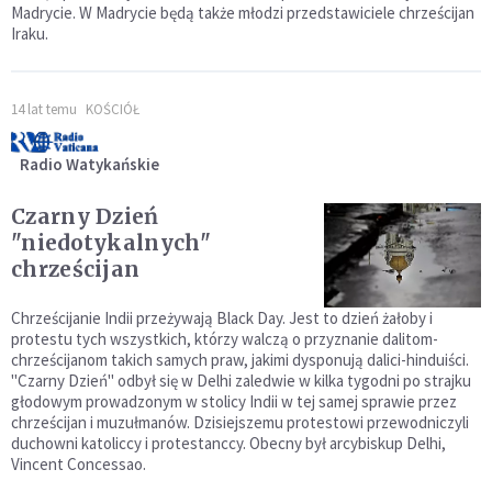
Madrycie. W Madrycie będą także młodzi przedstawiciele chrześcijan
Iraku.
14 lat temu
KOŚCIÓŁ
Radio Watykańskie
Czarny Dzień
"niedotykalnych"
chrześcijan
Chrześcijanie Indii przeżywają Black Day. Jest to dzień żałoby i
protestu tych wszystkich, którzy walczą o przyznanie dalitom-
chrześcijanom takich samych praw, jakimi dysponują dalici-hinduiści.
"Czarny Dzień" odbył się w Delhi zaledwie w kilka tygodni po strajku
głodowym prowadzonym w stolicy Indii w tej samej sprawie przez
chrześcijan i muzułmanów. Dzisiejszemu protestowi przewodniczyli
duchowni katoliccy i protestanccy. Obecny był arcybiskup Delhi,
Vincent Concessao.