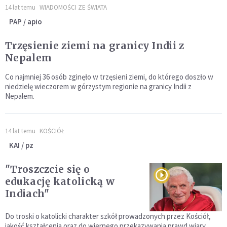
14 lat temu
WIADOMOŚCI ZE ŚWIATA
PAP / apio
Trzęsienie ziemi na granicy Indii z
Nepalem
Co najmniej 36 osób zginęło w trzęsieni ziemi, do którego doszło w
niedzielę wieczorem w górzystym regionie na granicy Indii z
Nepalem.
14 lat temu
KOŚCIÓŁ
KAI / pz
"Troszczcie się o
edukację katolicką w
Indiach"
Do troski o katolicki charakter szkół prowadzonych przez Kościół,
jakość kształcenia oraz do wiernego przekazywania prawd wiary