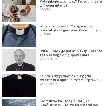
Potrzebujesz pomocy? Pomodlimy się
w Twojej intencji
KOŚCIÓŁ
W dzień odprawiał Mszę, w nocy
prowadził drugie życie. Przełożony
kazał mu opuścić zakon
KOŚCIÓŁ
[PILNE] Nie żyje polski biskup. Jeszcze
tego samego dnia spowiadał i
sprawował Mszę świętą
WYDARZENIA
Ksiądz zrezygnował z przyjęcia
święceń biskupich. "Jestem naprawdę
niegodny"
WYDARZENIA
Karmelitanka utonęła, ratując
współsiostry. "To był jej ostatni gest