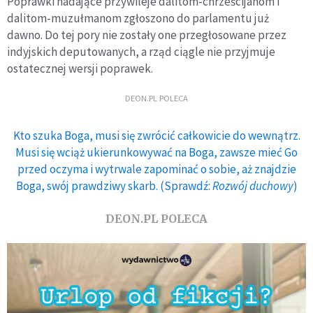
Poprawki nadające przywileje dalitom-chrześcijanom i
dalitom-muzułmanom zgłoszono do parlamentu już
dawno. Do tej pory nie zostały one przegłosowane przez
indyjskich deputowanych, a rząd ciągle nie przyjmuje
ostatecznej wersji poprawek.
DEON.PL POLECA
Kto szuka Boga, musi się zwrócić całkowicie do wewnątrz.
Musi się wciąż ukierunkowywać na Boga, zawsze mieć Go
przed oczyma i wytrwale zapominać o sobie, aż znajdzie
Boga, swój prawdziwy skarb. (Sprawdź:
Rozwój duchowy
)
DEON.PL POLECA