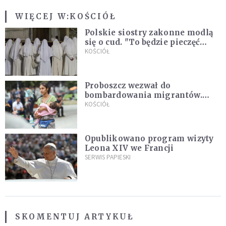
WIĘCEJ W:
KOŚCIÓŁ
Polskie siostry zakonne modlą
się o cud. "To będzie pieczęć
Pana Boga dla naszej wiary"
KOŚCIÓŁ
Proboszcz wezwał do
bombardowania migrantów.
"Masowy ogień przeciwko
KOŚCIÓŁ
najeźdźcom!"
Opublikowano program wizyty
Leona XIV we Francji
SERWIS PAPIESKI
SKOMENTUJ ARTYKUŁ