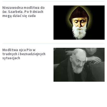
Niezawodna modlitwa do
św. Szarbela. Po 9 dniach
mogą dziać się cuda
Modlitwa ojca Pio w
trudnych i beznadziejnych
sytuacjach