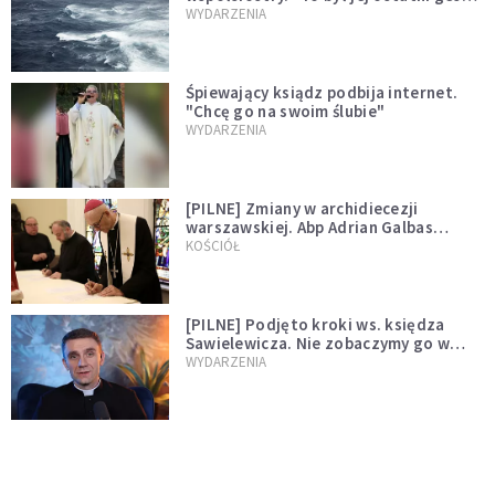
miłości"
WYDARZENIA
Śpiewający ksiądz podbija internet.
"Chcę go na swoim ślubie"
WYDARZENIA
[PILNE] Zmiany w archidiecezji
warszawskiej. Abp Adrian Galbas
wręczył dekrety nowym proboszczom
KOŚCIÓŁ
[PILNE] Podjęto kroki ws. księdza
Sawielewicza. Nie zobaczymy go w
mediach
WYDARZENIA