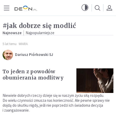
Przejdź do menu głównego
Przejdź do treści
#jak dobrze się modlić
Najnowsze
Najpopularniejsze
5 lat temu
WIARA
Dariusz Piórkowski SJ
To jeden z powodów
obumierania modlitwy
Niewiele dobrych rzeczy dzieje się w naszym życiu siłą rozpędu.
Do wielu czynności zmusza nas konieczność. Ale pewne sprawy nie
dojdą do skutku nigdy, jeśli nie poprzedzi ich świadoma decyzja
i zaangażowanie.